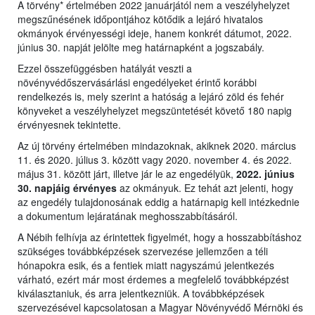
A törvény* értelmében 2022 januárjától nem a veszélyhelyzet
megszűnésének időpontjához kötődik a lejáró hivatalos
okmányok érvényességi ideje, hanem konkrét dátumot, 2022.
június 30. napját jelölte meg határnapként a jogszabály.
Ezzel összefüggésben hatályát veszti a
növényvédőszervásárlási engedélyeket érintő korábbi
rendelkezés is, mely szerint a hatóság a lejáró zöld és fehér
könyveket a veszélyhelyzet megszüntetését követő 180 napig
érvényesnek tekintette.
Az új törvény értelmében mindazoknak, akiknek 2020. március
11. és 2020. július 3. között vagy 2020. november 4. és 2022.
május 31. között járt, illetve jár le az engedélyük,
2022. június
30. napjáig érvényes
az okmányuk. Ez tehát azt jelenti, hogy
az engedély tulajdonosának eddig a határnapig kell intézkednie
a dokumentum lejáratának meghosszabbításáról.
A Nébih felhívja az érintettek figyelmét, hogy a hosszabbításhoz
szükséges továbbképzések szervezése jellemzően a téli
hónapokra esik, és a fentiek miatt nagyszámú jelentkezés
várható, ezért már most érdemes a megfelelő továbbképzést
kiválasztaniuk, és arra jelentkezniük. A továbbképzések
szervezésével kapcsolatosan a Magyar Növényvédő Mérnöki és