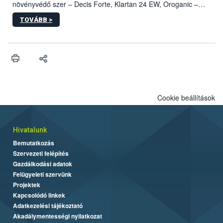
növényvédő szer – Decis Forte, Klartan 24 EW, Oroganic –
engedélyokiratát módosította, így azok a szüretet követően,
TOVÁBB >
egészen a vesszőérettség (BBCH 91) stádiumáig
felhasználhatóak a szőlőben. A kiterjesztések célja, hogy a korai
érésű szőlőkben is legyen lehetőség a károsító elleni további
védekezésre. Az Oroganic készítmény kis kiszerelésben kiskerti
felhasználók számára is elérhető és ökológiai termesztésben is
engedélyezett.
Cookie beállítások
Hivatalunk
Bemutatkozás
Szervezeti felépítés
Gazdálkodási adatok
Felügyeleti szervünk
Projektek
Kapcsolódó linkek
Adatkezelési tájékoztató
Akadálymentességi nyilatkozat