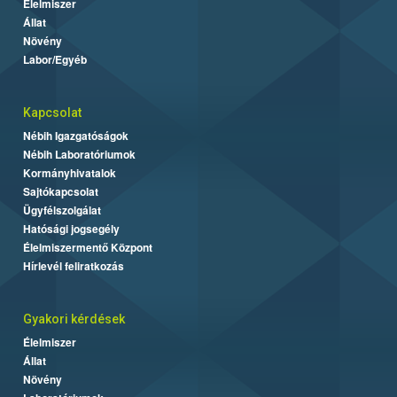
Élelmiszer
Állat
Növény
Labor/Egyéb
Kapcsolat
Nébih Igazgatóságok
Nébih Laboratóriumok
Kormányhivatalok
Sajtókapcsolat
Ügyfélszolgálat
Hatósági jogsegély
Élelmiszermentő Központ
Hírlevél feliratkozás
Gyakori kérdések
Élelmiszer
Állat
Növény