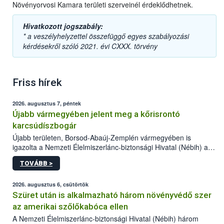
Növényorvosi Kamara területi szerveinél érdeklődhetnek.
Hivatkozott jogszabály:
* a veszélyhelyzettel összefüggő egyes szabályozási
kérdésekről szóló 2021. évi CXXX. törvény
Friss hírek
2026. augusztus 7, péntek
Újabb vármegyében jelent meg a kőrisrontó
karcsúdíszbogár
Újabb területen, Borsod-Abaúj-Zemplén vármegyében is
igazolta a Nemzeti Élelmiszerlánc-biztonsági Hivatal (Nébih) a
kőrisrontó karcsúdíszbogár (Agrilus planipennis) jelenlétét. A
TOVÁBB >
kártevőt nem csak színcsapdában találták meg, de már fertőzött
fában is azonosították. A növényvédelmi szakemberek folytatják
az intenzív felderítést, emellett az intézkedéseket a szlovák
2026. augusztus 6, csütörtök
hatósággal is összehangolják a terjedés megállítása érdekében.
Szüret után is alkalmazható három növényvédő szer
az amerikai szőlőkabóca ellen
A Nemzeti Élelmiszerlánc-biztonsági Hivatal (Nébih) három