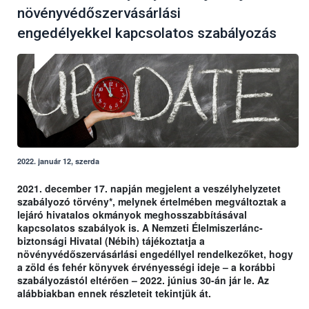
növényvédőszervásárlási
engedélyekkel kapcsolatos szabályozás
2022. január 12, szerda
2021. december 17. napján megjelent a veszélyhelyzetet
szabályozó törvény*, melynek értelmében megváltoztak a
lejáró hivatalos okmányok meghosszabbításával
kapcsolatos szabályok is. A Nemzeti Élelmiszerlánc-
biztonsági Hivatal (Nébih) tájékoztatja a
növényvédőszervásárlási engedéllyel rendelkezőket, hogy
a zöld és fehér könyvek érvényességi ideje – a korábbi
szabályozástól eltérően – 2022. június 30-án jár le. Az
alábbiakban ennek részleteit tekintjük át.