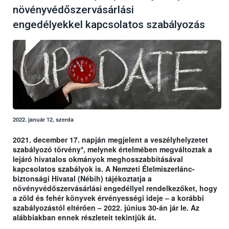
növényvédőszervásárlási
engedélyekkel kapcsolatos szabályozás
2022. január 12, szerda
2021. december 17. napján megjelent a veszélyhelyzetet
szabályozó törvény*, melynek értelmében megváltoztak a
lejáró hivatalos okmányok meghosszabbításával
kapcsolatos szabályok is. A Nemzeti Élelmiszerlánc-
biztonsági Hivatal (Nébih) tájékoztatja a
növényvédőszervásárlási engedéllyel rendelkezőket, hogy
a zöld és fehér könyvek érvényességi ideje – a korábbi
szabályozástól eltérően – 2022. június 30-án jár le. Az
alábbiakban ennek részleteit tekintjük át.