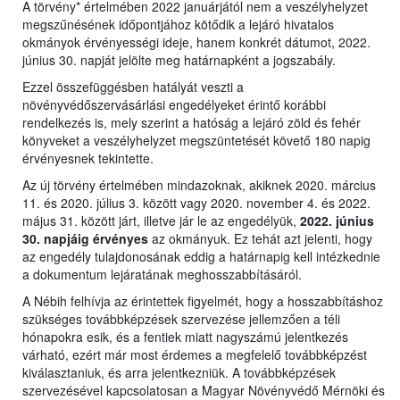
A törvény* értelmében 2022 januárjától nem a veszélyhelyzet
megszűnésének időpontjához kötődik a lejáró hivatalos
okmányok érvényességi ideje, hanem konkrét dátumot, 2022.
június 30. napját jelölte meg határnapként a jogszabály.
Ezzel összefüggésben hatályát veszti a
növényvédőszervásárlási engedélyeket érintő korábbi
rendelkezés is, mely szerint a hatóság a lejáró zöld és fehér
könyveket a veszélyhelyzet megszüntetését követő 180 napig
érvényesnek tekintette.
Az új törvény értelmében mindazoknak, akiknek 2020. március
11. és 2020. július 3. között vagy 2020. november 4. és 2022.
május 31. között járt, illetve jár le az engedélyük,
2022. június
30. napjáig érvényes
az okmányuk. Ez tehát azt jelenti, hogy
az engedély tulajdonosának eddig a határnapig kell intézkednie
a dokumentum lejáratának meghosszabbításáról.
A Nébih felhívja az érintettek figyelmét, hogy a hosszabbításhoz
szükséges továbbképzések szervezése jellemzően a téli
hónapokra esik, és a fentiek miatt nagyszámú jelentkezés
várható, ezért már most érdemes a megfelelő továbbképzést
kiválasztaniuk, és arra jelentkezniük. A továbbképzések
szervezésével kapcsolatosan a Magyar Növényvédő Mérnöki és