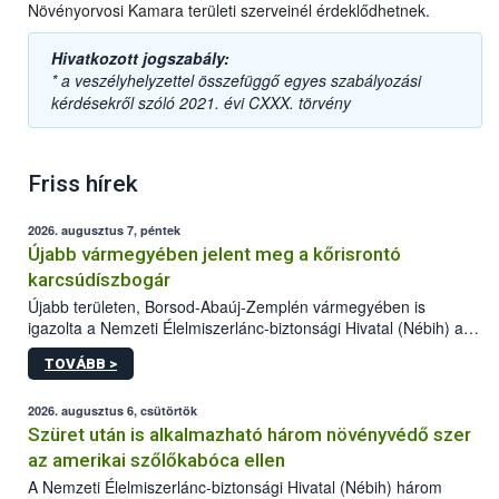
Növényorvosi Kamara területi szerveinél érdeklődhetnek.
Hivatkozott jogszabály:
* a veszélyhelyzettel összefüggő egyes szabályozási
kérdésekről szóló 2021. évi CXXX. törvény
Friss hírek
2026. augusztus 7, péntek
Újabb vármegyében jelent meg a kőrisrontó
karcsúdíszbogár
Újabb területen, Borsod-Abaúj-Zemplén vármegyében is
igazolta a Nemzeti Élelmiszerlánc-biztonsági Hivatal (Nébih) a
kőrisrontó karcsúdíszbogár (Agrilus planipennis) jelenlétét. A
TOVÁBB >
kártevőt nem csak színcsapdában találták meg, de már fertőzött
fában is azonosították. A növényvédelmi szakemberek folytatják
az intenzív felderítést, emellett az intézkedéseket a szlovák
2026. augusztus 6, csütörtök
hatósággal is összehangolják a terjedés megállítása érdekében.
Szüret után is alkalmazható három növényvédő szer
az amerikai szőlőkabóca ellen
A Nemzeti Élelmiszerlánc-biztonsági Hivatal (Nébih) három