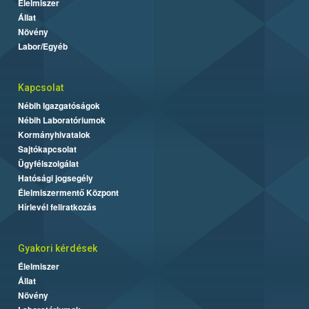
Élelmiszer
Állat
Növény
Labor/Egyéb
Kapcsolat
Nébih Igazgatóságok
Nébih Laboratóriumok
Kormányhivatalok
Sajtókapcsolat
Ügyfélszolgálat
Hatósági jogsegély
Élelmiszermentő Központ
Hírlevél feliratkozás
Gyakori kérdések
Élelmiszer
Állat
Növény