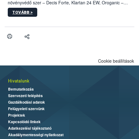
növényvédő szer – Decis Forte, Klartan 24 EW, Oroganic –
engedélyokiratát módosította, így azok a szüretet követően,
TOVÁBB >
egészen a vesszőérettség (BBCH 91) stádiumáig
felhasználhatóak a szőlőben. A kiterjesztések célja, hogy a korai
érésű szőlőkben is legyen lehetőség a károsító elleni további
védekezésre. Az Oroganic készítmény kis kiszerelésben kiskerti
felhasználók számára is elérhető és ökológiai termesztésben is
engedélyezett.
Cookie beállítások
Hivatalunk
Bemutatkozás
Szervezeti felépítés
Gazdálkodási adatok
Felügyeleti szervünk
Projektek
Kapcsolódó linkek
Adatkezelési tájékoztató
Akadálymentességi nyilatkozat