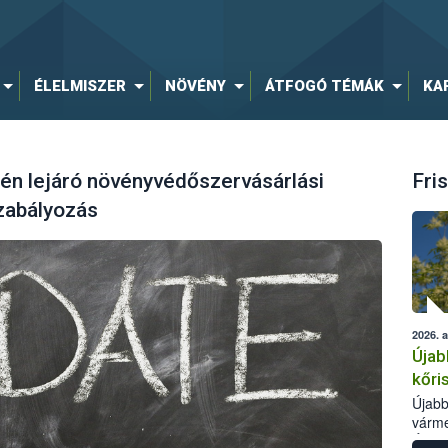
ÉLELMISZER
NÖVÉNY
ÁTFOGÓ TÉMÁK
KA
jén lejáró növényvédőszervásárlási
Fris
zabályozás
2026. 
Újab
kőri
Újabb
várme
Élelm