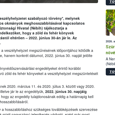
TO
kőris
jelen
talál
azono
eszélyhelyzetet szabályozó törvény*, melynek
folyta
alos okmányok meghosszabbításával kapcsolatos
intéz
ztonsági Hivatal (Nébih) tájékoztatja a
össze
ndelkezőket, hogy a zöld és fehér könyvek
érdek
stól eltérően – 2022. június 30-án jár le. Az
2026. 
.
Szür
m a veszélyhelyzet megszűnésének időpontjához kötődik a
növé
e, hanem konkrét dátumot, 2022. június 30. napját jelölte
szől
A Nem
(Nébi
ényvédőszervásárlási engedélyeket érintő korábbi
Klart
TO
módos
járó zöld és fehér könyveket a veszélyhelyzet megszüntetését
egész
felha
ek 2020. március 11. és 2020. július 3. között vagy 2020.
célja
illetve jár le az engedélyük,
2022. június 30. napjáig
lehet
, hogy az engedély tulajdonosának eddig a határnapig kell
Az Or
hosszabbításáról.
felha
terme
hogy a hosszabbításhoz szükséges továbbképzések szervezése
iek miatt nagyszámú jelentkezés várható, ezért már most