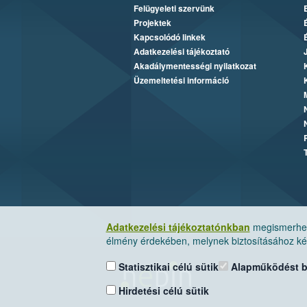
Felügyeleti szervünk
Projektek
Kapcsolódó linkek
Adatkezelési tájékoztató
Akadálymentességi nyilatkozat
Üzemeltetési információ
Adatkezelési tájékoztatónkban
megismerheti
élmény érdekében, melynek biztosításához kér
Statisztikai célú sütik
Alapműködést biz
Hirdetési célú sütik