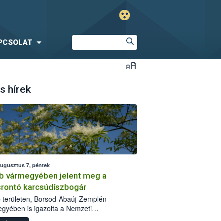
PCSOLAT
s hírek
augusztus 7, péntek
b vármegyében jelent meg a
srontó karcsúdíszbogár
 területen, Borsod-Abaúj-Zemplén
gyében is igazolta a Nemzeti
iszerlánc-biztonsági Hivatal (Nébih) a