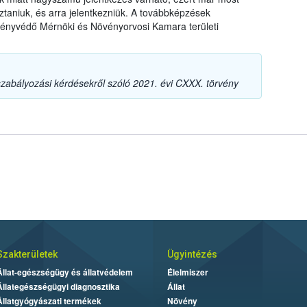
taniuk, és arra jelentkezniük. A továbbképzések
ényvédő Mérnöki és Növényorvosi Kamara területi
szabályozási kérdésekről szóló 2021. évi CXXX. törvény
Szakterületek
Ügyintézés
Állat-egészségügy és állatvédelem
Élelmiszer
Állategészségügyi diagnosztika
Állat
Állatgyógyászati termékek
Növény