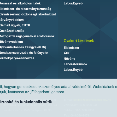
Borászat és alkoholos italok
Labor/Egyéb
Élelmiszer- és takarmánybiztonság
Élelmiszerlánc-biztonsági laborhálózat
Járványvédelem
Kiemelt ügyek, EUTR
Kockázatkezelés
Mezőgazdasági genetikai erőforrások
Gyakori kérdések
Növényvédelem
Nyilvántartási és Felügyeleti Díj
Élelmiszer
Rendszerszervezés és felügyelet
Állat
Termékpálya-ellenőrzés
Növény
Laboratóriumok
Labor/Egyéb
, hogyan gondoskodunk személyes adatai védelméről. Weboldalunk cook
jük, kattintson az „Elfogadom” gombra.
Nemzeti Élelmiszerlánc-biztonsági Hivatal
E-mail:
ugyfelszolgalat@nebih.gov.hu
tosító és funkcionális sütik
Cím: 1024 Budapest, Keleti Károly utca. 24.
Zöld szám: 06-80/263-244
Levelezési cím: 1525 Budapest. Pf. 30.
Telefon: 06-1/ 336-9000
Fax: 06-1/336-9479