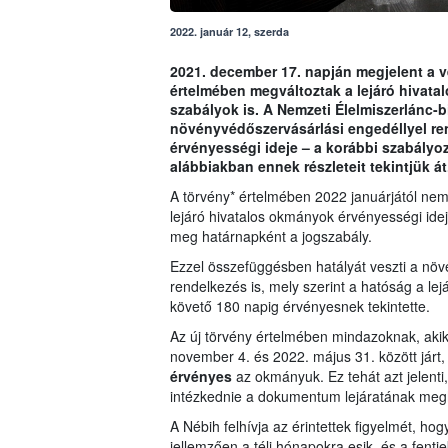
2022. január 12, szerda
2021. december 17. napján megjelent a v
értelmében megváltoztak a lejáró hivat
szabályok is. A Nemzeti Élelmiszerlánc-bi
növényvédőszervásárlási engedéllyel re
érvényességi ideje – a korábbi szabályozá
alábbiakban ennek részleteit tekintjük át
A törvény* értelmében 2022 januárjától ne
lejáró hivatalos okmányok érvényességi idej
meg határnapként a jogszabály.
Ezzel összefüggésben hatályát veszti a növ
rendelkezés is, mely szerint a hatóság a le
követő 180 napig érvényesnek tekintette.
Az új törvény értelmében mindazoknak, akikn
november 4. és 2022. május 31. között járt, 
érvényes
az okmányuk. Ez tehát azt jelenti
intézkednie a dokumentum lejáratának meg
A Nébih felhívja az érintettek figyelmét, 
jellemzően a téli hónapokra esik, és a fent