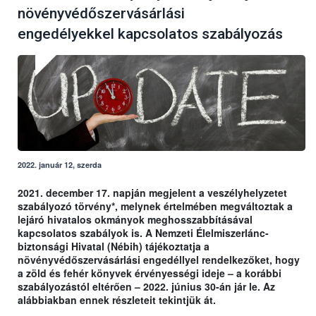
növényvédőszervásárlási
engedélyekkel kapcsolatos szabályozás
2022. január 12, szerda
2021. december 17. napján megjelent a veszélyhelyzetet
szabályozó törvény*, melynek értelmében megváltoztak a
lejáró hivatalos okmányok meghosszabbításával
kapcsolatos szabályok is. A Nemzeti Élelmiszerlánc-
biztonsági Hivatal (Nébih) tájékoztatja a
növényvédőszervásárlási engedéllyel rendelkezőket, hogy
a zöld és fehér könyvek érvényességi ideje – a korábbi
szabályozástól eltérően – 2022. június 30-án jár le. Az
alábbiakban ennek részleteit tekintjük át.