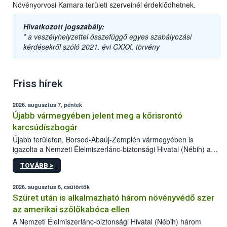
Növényorvosi Kamara területi szerveinél érdeklődhetnek.
Hivatkozott jogszabály:
* a veszélyhelyzettel összefüggő egyes szabályozási
kérdésekről szóló 2021. évi CXXX. törvény
Friss hírek
2026. augusztus 7, péntek
Újabb vármegyében jelent meg a kőrisrontó
karcsúdíszbogár
Újabb területen, Borsod-Abaúj-Zemplén vármegyében is
igazolta a Nemzeti Élelmiszerlánc-biztonsági Hivatal (Nébih) a
kőrisrontó karcsúdíszbogár (Agrilus planipennis) jelenlétét. A
TOVÁBB >
kártevőt nem csak színcsapdában találták meg, de már fertőzött
fában is azonosították. A növényvédelmi szakemberek folytatják
az intenzív felderítést, emellett az intézkedéseket a szlovák
2026. augusztus 6, csütörtök
hatósággal is összehangolják a terjedés megállítása érdekében.
Szüret után is alkalmazható három növényvédő szer
az amerikai szőlőkabóca ellen
A Nemzeti Élelmiszerlánc-biztonsági Hivatal (Nébih) három