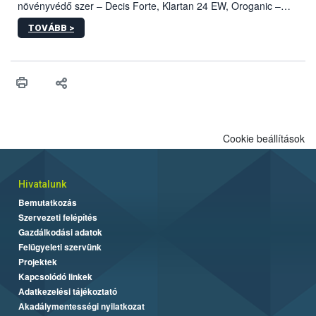
növényvédő szer – Decis Forte, Klartan 24 EW, Oroganic –
engedélyokiratát módosította, így azok a szüretet követően,
TOVÁBB >
egészen a vesszőérettség (BBCH 91) stádiumáig
felhasználhatóak a szőlőben. A kiterjesztések célja, hogy a korai
érésű szőlőkben is legyen lehetőség a károsító elleni további
védekezésre. Az Oroganic készítmény kis kiszerelésben kiskerti
felhasználók számára is elérhető és ökológiai termesztésben is
engedélyezett.
Cookie beállítások
Hivatalunk
Bemutatkozás
Szervezeti felépítés
Gazdálkodási adatok
Felügyeleti szervünk
Projektek
Kapcsolódó linkek
Adatkezelési tájékoztató
Akadálymentességi nyilatkozat