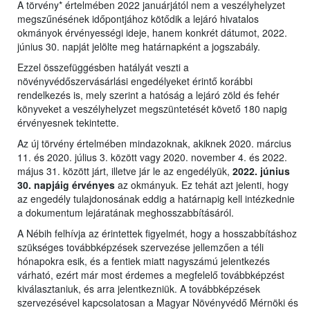
A törvény* értelmében 2022 januárjától nem a veszélyhelyzet
megszűnésének időpontjához kötődik a lejáró hivatalos
okmányok érvényességi ideje, hanem konkrét dátumot, 2022.
június 30. napját jelölte meg határnapként a jogszabály.
Ezzel összefüggésben hatályát veszti a
növényvédőszervásárlási engedélyeket érintő korábbi
rendelkezés is, mely szerint a hatóság a lejáró zöld és fehér
könyveket a veszélyhelyzet megszüntetését követő 180 napig
érvényesnek tekintette.
Az új törvény értelmében mindazoknak, akiknek 2020. március
11. és 2020. július 3. között vagy 2020. november 4. és 2022.
május 31. között járt, illetve jár le az engedélyük,
2022. június
30. napjáig érvényes
az okmányuk. Ez tehát azt jelenti, hogy
az engedély tulajdonosának eddig a határnapig kell intézkednie
a dokumentum lejáratának meghosszabbításáról.
A Nébih felhívja az érintettek figyelmét, hogy a hosszabbításhoz
szükséges továbbképzések szervezése jellemzően a téli
hónapokra esik, és a fentiek miatt nagyszámú jelentkezés
várható, ezért már most érdemes a megfelelő továbbképzést
kiválasztaniuk, és arra jelentkezniük. A továbbképzések
szervezésével kapcsolatosan a Magyar Növényvédő Mérnöki és