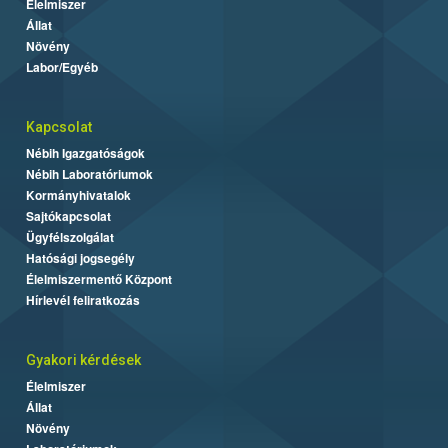
Élelmiszer
Állat
Növény
Labor/Egyéb
Kapcsolat
Nébih Igazgatóságok
Nébih Laboratóriumok
Kormányhivatalok
Sajtókapcsolat
Ügyfélszolgálat
Hatósági jogsegély
Élelmiszermentő Központ
Hírlevél feliratkozás
Gyakori kérdések
Élelmiszer
Állat
Növény