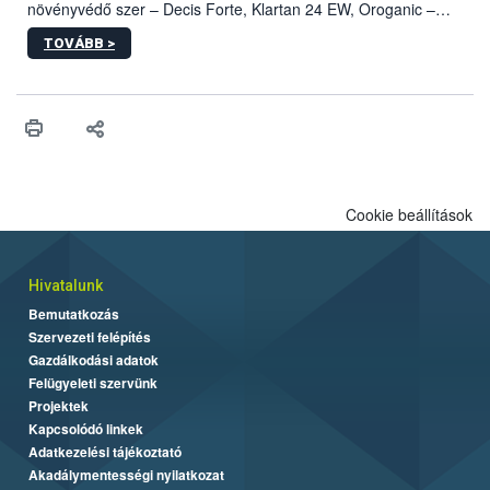
növényvédő szer – Decis Forte, Klartan 24 EW, Oroganic –
engedélyokiratát módosította, így azok a szüretet követően,
TOVÁBB >
egészen a vesszőérettség (BBCH 91) stádiumáig
felhasználhatóak a szőlőben. A kiterjesztések célja, hogy a korai
érésű szőlőkben is legyen lehetőség a károsító elleni további
védekezésre. Az Oroganic készítmény kis kiszerelésben kiskerti
felhasználók számára is elérhető és ökológiai termesztésben is
engedélyezett.
Cookie beállítások
Hivatalunk
Bemutatkozás
Szervezeti felépítés
Gazdálkodási adatok
Felügyeleti szervünk
Projektek
Kapcsolódó linkek
Adatkezelési tájékoztató
Akadálymentességi nyilatkozat