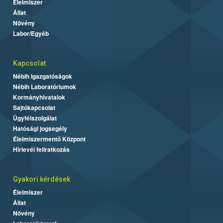
Élelmiszer
Állat
Növény
Labor/Egyéb
Kapcsolat
Nébih Igazgatóságok
Nébih Laboratóriumok
Kormányhivatalok
Sajtókapcsolat
Ügyfélszolgálat
Hatósági jogsegély
Élelmiszermentő Központ
Hírlevél feliratkozás
Gyakori kérdések
Élelmiszer
Állat
Növény