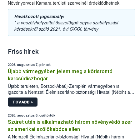
Növényorvosi Kamara területi szerveinél érdeklődhetnek.
Hivatkozott jogszabály:
* a veszélyhelyzettel összefüggő egyes szabályozási
kérdésekről szóló 2021. évi CXXX. törvény
Friss hírek
2026. augusztus 7, péntek
Újabb vármegyében jelent meg a kőrisrontó
karcsúdíszbogár
Újabb területen, Borsod-Abaúj-Zemplén vármegyében is
igazolta a Nemzeti Élelmiszerlánc-biztonsági Hivatal (Nébih) a
kőrisrontó karcsúdíszbogár (Agrilus planipennis) jelenlétét. A
TOVÁBB >
kártevőt nem csak színcsapdában találták meg, de már fertőzött
fában is azonosították. A növényvédelmi szakemberek folytatják
az intenzív felderítést, emellett az intézkedéseket a szlovák
2026. augusztus 6, csütörtök
hatósággal is összehangolják a terjedés megállítása érdekében.
Szüret után is alkalmazható három növényvédő szer
az amerikai szőlőkabóca ellen
A Nemzeti Élelmiszerlánc-biztonsági Hivatal (Nébih) három