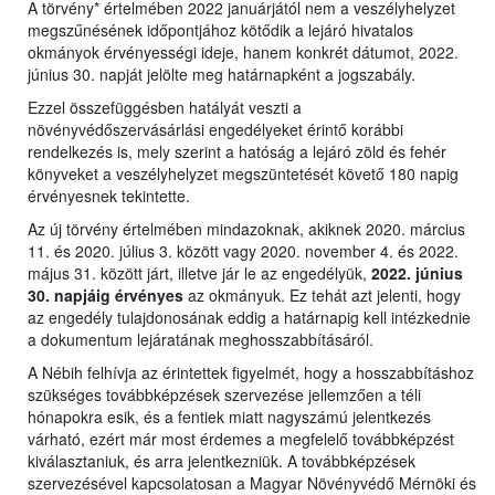
A törvény* értelmében 2022 januárjától nem a veszélyhelyzet
megszűnésének időpontjához kötődik a lejáró hivatalos
okmányok érvényességi ideje, hanem konkrét dátumot, 2022.
június 30. napját jelölte meg határnapként a jogszabály.
Ezzel összefüggésben hatályát veszti a
növényvédőszervásárlási engedélyeket érintő korábbi
rendelkezés is, mely szerint a hatóság a lejáró zöld és fehér
könyveket a veszélyhelyzet megszüntetését követő 180 napig
érvényesnek tekintette.
Az új törvény értelmében mindazoknak, akiknek 2020. március
11. és 2020. július 3. között vagy 2020. november 4. és 2022.
május 31. között járt, illetve jár le az engedélyük,
2022. június
30. napjáig érvényes
az okmányuk. Ez tehát azt jelenti, hogy
az engedély tulajdonosának eddig a határnapig kell intézkednie
a dokumentum lejáratának meghosszabbításáról.
A Nébih felhívja az érintettek figyelmét, hogy a hosszabbításhoz
szükséges továbbképzések szervezése jellemzően a téli
hónapokra esik, és a fentiek miatt nagyszámú jelentkezés
várható, ezért már most érdemes a megfelelő továbbképzést
kiválasztaniuk, és arra jelentkezniük. A továbbképzések
szervezésével kapcsolatosan a Magyar Növényvédő Mérnöki és