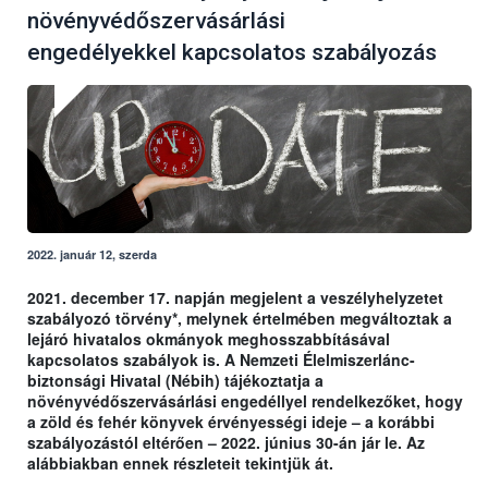
növényvédőszervásárlási
engedélyekkel kapcsolatos szabályozás
2022. január 12, szerda
2021. december 17. napján megjelent a veszélyhelyzetet
szabályozó törvény*, melynek értelmében megváltoztak a
lejáró hivatalos okmányok meghosszabbításával
kapcsolatos szabályok is. A Nemzeti Élelmiszerlánc-
biztonsági Hivatal (Nébih) tájékoztatja a
növényvédőszervásárlási engedéllyel rendelkezőket, hogy
a zöld és fehér könyvek érvényességi ideje – a korábbi
szabályozástól eltérően – 2022. június 30-án jár le. Az
alábbiakban ennek részleteit tekintjük át.