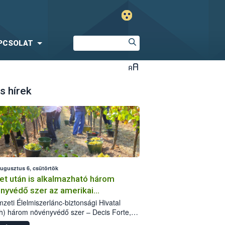
PCSOLAT
s hírek
augusztus 6, csütörtök
et után is alkalmazható három
nyvédő szer az amerikai
őkabóca ellen
zeti Élelmiszerlánc-biztonsági Hivatal
h) három növényvédő szer – Decis Forte,
an 24 EW, Oroganic – engedélyokiratát