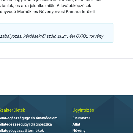
taniuk, és arra jelentkezniük. A továbbképzések
ényvédő Mérnöki és Növényorvosi Kamara területi
szabályozási kérdésekről szóló 2021. évi CXXX. törvény
Szakterületek
Ügyintézés
Állat-egészségügy és állatvédelem
Élelmiszer
Állategészségügyi diagnosztika
Állat
Állatgyógyászati termékek
Növény