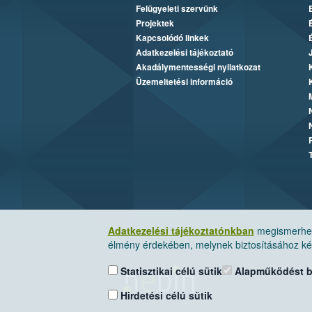
Felügyeleti szervünk
Projektek
Kapcsolódó linkek
Adatkezelési tájékoztató
Akadálymentességi nyilatkozat
Üzemeltetési információ
Adatkezelési tájékoztatónkban
megismerheti
élmény érdekében, melynek biztosításához kér
Statisztikai célú sütik
Alapműködést biz
Hirdetési célú sütik