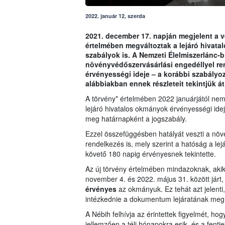
2022. január 12, szerda
2021. december 17. napján megjelent a v
értelmében megváltoztak a lejáró hivat
szabályok is. A Nemzeti Élelmiszerlánc-bi
növényvédőszervásárlási engedéllyel re
érvényességi ideje – a korábbi szabályozá
alábbiakban ennek részleteit tekintjük át
A törvény* értelmében 2022 januárjától ne
lejáró hivatalos okmányok érvényességi idej
meg határnapként a jogszabály.
Ezzel összefüggésben hatályát veszti a növ
rendelkezés is, mely szerint a hatóság a le
követő 180 napig érvényesnek tekintette.
Az új törvény értelmében mindazoknak, akikn
november 4. és 2022. május 31. között járt, 
érvényes
az okmányuk. Ez tehát azt jelenti
intézkednie a dokumentum lejáratának meg
A Nébih felhívja az érintettek figyelmét, 
jellemzően a téli hónapokra esik, és a fent