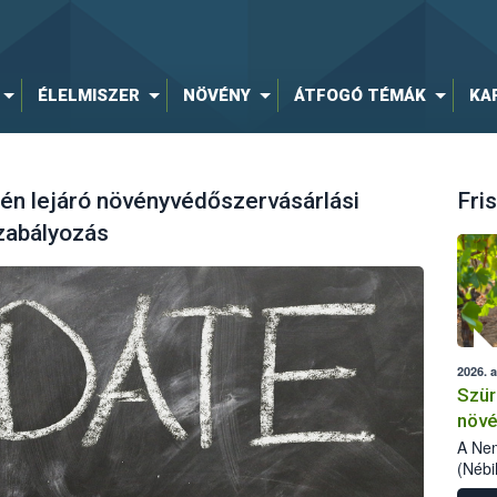
ÉLELMISZER
NÖVÉNY
ÁTFOGÓ TÉMÁK
KA
jén lejáró növényvédőszervásárlási
Fris
zabályozás
2026. 
Szür
növé
szől
A Nem
(Nébi
Klart