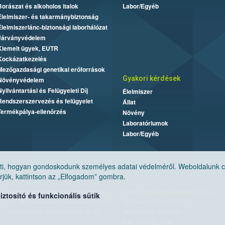
Borászat és alkoholos italok
Labor/Egyéb
Élelmiszer- és takarmánybiztonság
Élelmiszerlánc-biztonsági laborhálózat
Járványvédelem
Kiemelt ügyek, EUTR
Kockázatkezelés
Mezőgazdasági genetikai erőforrások
Gyakori kérdések
Növényvédelem
Nyilvántartási és Felügyeleti Díj
Élelmiszer
Rendszerszervezés és felügyelet
Állat
Termékpálya-ellenőrzés
Növény
Laboratóriumok
Labor/Egyéb
, hogyan gondoskodunk személyes adatai védelméről. Weboldalunk cook
jük, kattintson az „Elfogadom” gombra.
Nemzeti Élelmiszerlánc-biztonsági Hivatal
E-mail:
ugyfelszolgalat@nebih.gov.hu
tosító és funkcionális sütik
Cím: 1024 Budapest, Keleti Károly utca. 24.
Zöld szám: 06-80/263-244
Levelezési cím: 1525 Budapest. Pf. 30.
Telefon: 06-1/ 336-9000
Fax: 06-1/336-9479