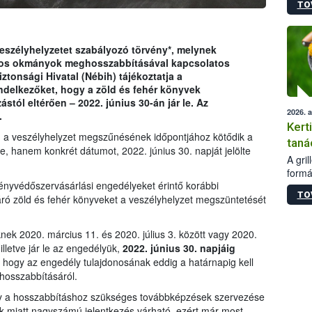
TO
módos
egész
felha
célja
eszélyhelyzetet szabályozó törvény*, melynek
lehet
alos okmányok meghosszabbításával kapcsolatos
Az Or
ztonsági Hivatal (Nébih) tájékoztatja a
felha
ndelkezőket, hogy a zöld és fehér könyvek
terme
stól eltérően – 2022. június 30-án jár le. Az
2026. 
.
Kert
m a veszélyhelyzet megszűnésének időpontjához kötődik a
taná
e, hanem konkrét dátumot, 2022. június 30. napját jelölte
A gri
formá
ényvédőszervásárlási engedélyeket érintő korábbi
romlá
TO
szapo
járó zöld és fehér könyveket a veszélyhelyzet megszüntetését
sütög
techni
ek 2020. március 11. és 2020. július 3. között vagy 2020.
alapa
illetve jár le az engedélyük,
2022. június 30. napjáig
higié
, hogy az engedély tulajdonosának eddig a határnapig kell
hőkez
hosszabbításáról.
tárol
Hivat
hogy a hosszabbításhoz szükséges továbbképzések szervezése
a biz
iek miatt nagyszámú jelentkezés várható, ezért már most