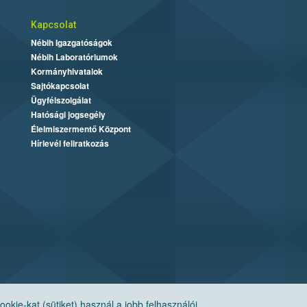
Kapcsolat
Nébih Igazgatóságok
Nébih Laboratóriumok
Kormányhivatalok
Sajtókapcsolat
Ügyfélszolgálat
Hatósági jogsegély
Élelmiszermentő Központ
Hírlevél feliratkozás
ie-kat (sütiket) használ a jobb felhasználói