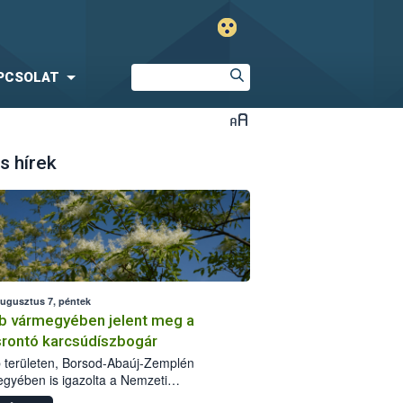
PCSOLAT
s hírek
augusztus 7, péntek
b vármegyében jelent meg a
srontó karcsúdíszbogár
 területen, Borsod-Abaúj-Zemplén
gyében is igazolta a Nemzeti
iszerlánc-biztonsági Hivatal (Nébih) a