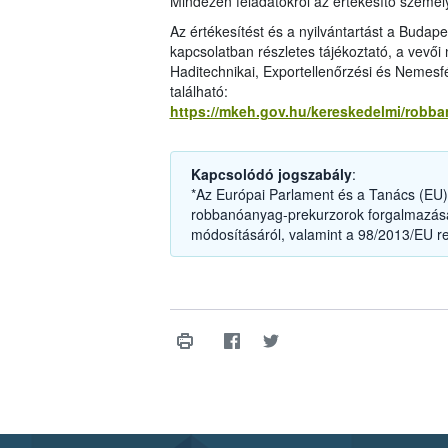
Mindezen feladatokról az értékesítő személyz
Az értékesítést és a nyilvántartást a Budap
kapcsolatban részletes tájékoztató, a vevői
Haditechnikai, Exportellenőrzési és Nemesf
található:
https://mkeh.gov.hu/kereskedelmi/robb
Kapcsolódó jogszabály
:
*Az Európai Parlament és a Tanács (EU) 
robbanóanyag-prekurzorok forgalmazásár
módosításáról, valamint a 98/2013/EU re