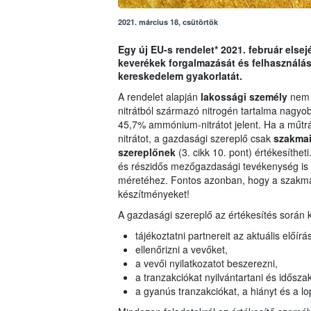
2021. március 18, csütörtök
Egy új EU-s rendelet* 2021. február else
keverékek forgalmazását és felhasználás
kereskedelem gyakorlatát.
A rendelet alapján
lakossági személy
nem 
nitrátból származó nitrogén tartalma nagy
45,7% ammónium-nitrátot jelent. Ha a műt
nitrátot, a gazdasági szereplő csak
szakmai
szereplőnek
(3. cikk 10. pont) értékesíthet
és részidős mezőgazdasági tevékenység is i
méretéhez. Fontos azonban, hogy a szakma
készítményeket!
A gazdasági szereplő az értékesítés során 
tájékoztatni partnereit az aktuális előír
ellenőrizni a vevőket,
a vevői nyilatkozatot beszerezni,
a tranzakciókat nyilvántartani és idősz
a gyanús tranzakciókat, a hiányt és a lop