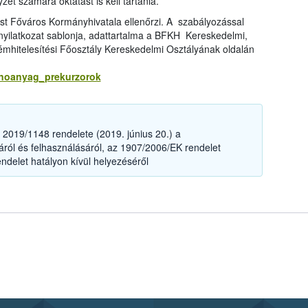
et számára oktatást is kell tartania.
est Főváros Kormányhivatala ellenőrzi. A szabályozással
 nyilatkozat sablonja, adattartalma a BFKH Kereskedelmi,
émhitelesítési Főosztály Kereskedelmi Osztályának oldalán
anoanyag_prekurzorok
2019/1148 rendelete (2019. június 20.) a
ól és felhasználásáról, az 1907/2006/EK rendelet
ndelet hatályon kívül helyezéséről