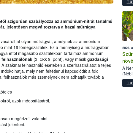
TO
kőris
jelen
talál
azono
jétől szigorúan szabályozza az ammónium-nitrát tartalmú
folyta
át, jelentősen megváltoztatva a hazai műtrágya
intéz
össze
vásárolhat olyan műtrágyát, amelynek az ammónium-
érdek
obb mint 16 tömegszázalék. Ez a mennyiség a műtrágyában
2026. 
rágya ettől magasabb százalékban tartalmaz ammónium-
Szür
 felhasználónak
(3. cikk 9. pont), vagy másik
gazdasági
növé
i. A szakmai felhasználó esetében a szerhasználatot a teljes
szől
A Nem
ndokolhatja, mely nem feltétlenül kapcsolódik a föld
(Nébi
i felhasználók más személynek nem adhatják tovább a
Klart
TO
módos
egész
köteles
felha
ásokról, azok módosításáról,
célja
lehet
Az Or
akosan megőrizni, valamint
felha
terme
ást jelenteni.