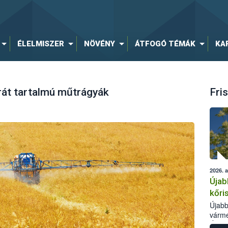
ÉLELMISZER
NÖVÉNY
ÁTFOGÓ TÉMÁK
KA
át tartalmú műtrágyák
Fris
2026. 
Újab
kőri
Újabb
várme
Élelm