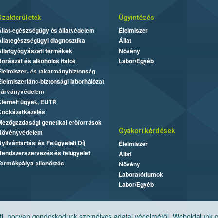
Szakterületek
Ügyintézés
Állat-egészségügy és állatvédelem
Élelmiszer
Állategészségügyi diagnosztika
Állat
Állatgyógyászati termékek
Növény
Borászat és alkoholos italok
Labor/Egyéb
Élelmiszer- és takarmánybiztonság
Élelmiszerlánc-biztonsági laborhálózat
Járványvédelem
Kiemelt ügyek, EUTR
Kockázatkezelés
Mezőgazdasági genetikai erőforrások
Gyakori kérdések
Növényvédelem
Nyilvántartási és Felügyeleti Díj
Élelmiszer
Rendszerszervezés és felügyelet
Állat
Termékpálya-ellenőrzés
Növény
Laboratóriumok
Labor/Egyéb
, hogyan gondoskodunk személyes adatai védelméről. Weboldalunk cook