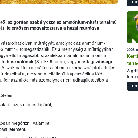
TO
módos
egész
felha
célja
jétől szigorúan szabályozza az ammónium-nitrát tartalmú
lehet
át, jelentősen megváltoztatva a hazai műtrágya
Az Or
felha
vásárolhat olyan műtrágyát, amelynek az ammónium-
terme
obb mint 16 tömegszázalék. Ez a mennyiség a műtrágyában
2026. 
rágya ettől magasabb százalékban tartalmaz ammónium-
Kert
 felhasználónak
(3. cikk 9. pont), vagy másik
gazdasági
taná
i. A szakmai felhasználó esetében a szerhasználatot a teljes
A gri
ndokolhatja, mely nem feltétlenül kapcsolódik a föld
formá
i felhasználók más személynek nem adhatják tovább a
romlá
TO
szapo
sütög
köteles
techni
ásokról, azok módosításáról,
alapa
higié
hőkez
akosan megőrizni, valamint
tárol
Hivat
ást jelenteni.
a biz