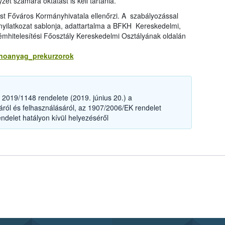
et számára oktatást is kell tartania.
est Főváros Kormányhivatala ellenőrzi. A szabályozással
 nyilatkozat sablonja, adattartalma a BFKH Kereskedelmi,
émhitelesítési Főosztály Kereskedelmi Osztályának oldalán
anoanyag_prekurzorok
2019/1148 rendelete (2019. június 20.) a
ól és felhasználásáról, az 1907/2006/EK rendelet
ndelet hatályon kívül helyezéséről