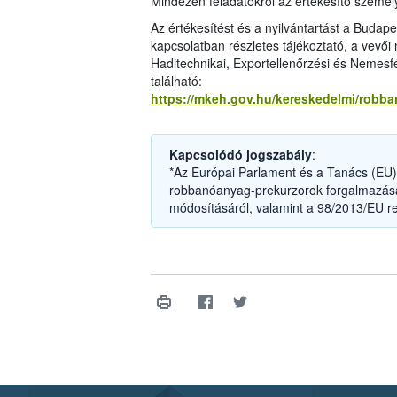
Mindezen feladatokról az értékesítő személyz
Az értékesítést és a nyilvántartást a Budap
kapcsolatban részletes tájékoztató, a vevői
Haditechnikai, Exportellenőrzési és Nemesf
található:
https://mkeh.gov.hu/kereskedelmi/robb
Kapcsolódó jogszabály
:
*Az Európai Parlament és a Tanács (EU) 
robbanóanyag-prekurzorok forgalmazásár
módosításáról, valamint a 98/2013/EU re