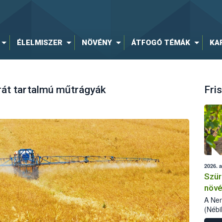
ÉLELMISZER
NÖVÉNY
ÁTFOGÓ TÉMÁK
KA
át tartalmú műtrágyák
Fris
2026. 
Szür
növé
szől
A Nem
(Nébi
Klart