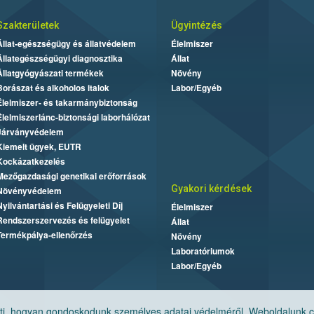
Szakterületek
Ügyintézés
Állat-egészségügy és állatvédelem
Élelmiszer
Állategészségügyi diagnosztika
Állat
Állatgyógyászati termékek
Növény
Borászat és alkoholos italok
Labor/Egyéb
Élelmiszer- és takarmánybiztonság
Élelmiszerlánc-biztonsági laborhálózat
Járványvédelem
Kiemelt ügyek, EUTR
Kockázatkezelés
Mezőgazdasági genetikai erőforrások
Gyakori kérdések
Növényvédelem
Nyilvántartási és Felügyeleti Díj
Élelmiszer
Rendszerszervezés és felügyelet
Állat
Termékpálya-ellenőrzés
Növény
Laboratóriumok
Labor/Egyéb
, hogyan gondoskodunk személyes adatai védelméről. Weboldalunk cook