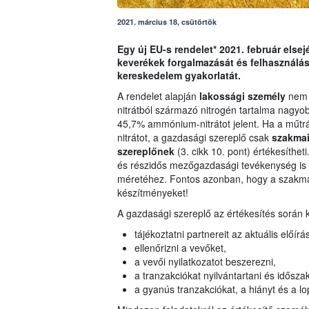
2021. március 18, csütörtök
Egy új EU-s rendelet* 2021. február else
keverékek forgalmazását és felhasználás
kereskedelem gyakorlatát.
A rendelet alapján
lakossági személy
nem 
nitrátból származó nitrogén tartalma nagy
45,7% ammónium-nitrátot jelent. Ha a műt
nitrátot, a gazdasági szereplő csak
szakmai
szereplőnek
(3. cikk 10. pont) értékesíthet
és részidős mezőgazdasági tevékenység is i
méretéhez. Fontos azonban, hogy a szakma
készítményeket!
A gazdasági szereplő az értékesítés során 
tájékoztatni partnereit az aktuális előír
ellenőrizni a vevőket,
a vevői nyilatkozatot beszerezni,
a tranzakciókat nyilvántartani és idősz
a gyanús tranzakciókat, a hiányt és a lop