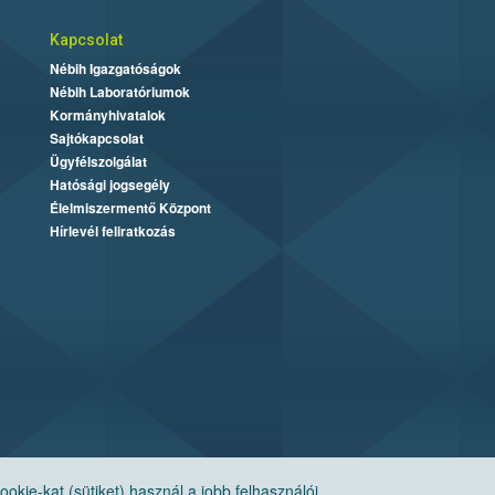
Kapcsolat
Nébih Igazgatóságok
Nébih Laboratóriumok
Kormányhivatalok
Sajtókapcsolat
Ügyfélszolgálat
Hatósági jogsegély
Élelmiszermentő Központ
Hírlevél feliratkozás
ie-kat (sütiket) használ a jobb felhasználói