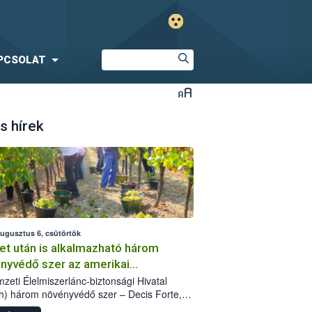
PCSOLAT
s hírek
augusztus 6, csütörtök
et után is alkalmazható három
nyvédő szer az amerikai
őkabóca ellen
zeti Élelmiszerlánc-biztonsági Hivatal
h) három növényvédő szer – Decis Forte,
an 24 EW, Oroganic – engedélyokiratát