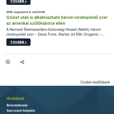
TOVÁBB >
kártevőt nem csak színcsapdában találták meg, de már fertőzött
fában is azonosították. A növényvédelmi szakemberek folytatják
az intenzív felderítést, emellett az intézkedéseket a szlovák
2026. augusztus 6, csütörtök
hatósággal is összehangolják a terjedés megállítása érdekében.
Szüret után is alkalmazható három növényvédő szer
az amerikai szőlőkabóca ellen
A Nemzeti Élelmiszerlánc-biztonsági Hivatal (Nébih) három
növényvédő szer – Decis Forte, Klartan 24 EW, Oroganic –
engedélyokiratát módosította, így azok a szüretet követően,
TOVÁBB >
egészen a vesszőérettség (BBCH 91) stádiumáig
felhasználhatóak a szőlőben. A kiterjesztések célja, hogy a korai
érésű szőlőkben is legyen lehetőség a károsító elleni további
védekezésre. Az Oroganic készítmény kis kiszerelésben kiskerti
felhasználók számára is elérhető és ökológiai termesztésben is
engedélyezett.
Cookie beállítások
Hivatalunk
Bemutatkozás
Szervezeti felépítés