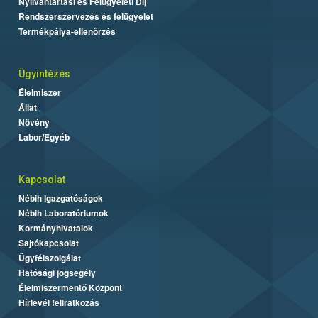
Nyilvántartási és Felügyeleti Díj
Rendszerszervezés és felügyelet
Termékpálya-ellenőrzés
Ügyintézés
Élelmiszer
Állat
Növény
Labor/Egyéb
Kapcsolat
Nébih Igazgatóságok
Nébih Laboratóriumok
Kormányhivatalok
Sajtókapcsolat
Ügyfélszolgálat
Hatósági jogsegély
Élelmiszermentő Központ
Hírlevél feliratkozás