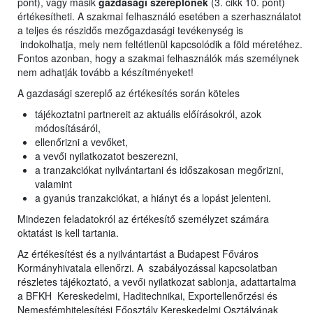
pont), vagy másik
gazdasági szereplőnek
(3. cikk 10. pont)
értékesítheti. A szakmai felhasználó esetében a szerhasználatot
a teljes és részidős mezőgazdasági tevékenység is
indokolhatja, mely nem feltétlenül kapcsolódik a föld méretéhez.
Fontos azonban, hogy a szakmai felhasználók más személynek
nem adhatják tovább a készítményeket!
A gazdasági szereplő az értékesítés során köteles
tájékoztatni partnereit az aktuális előírásokról, azok
módosításáról,
ellenőrizni a vevőket,
a vevői nyilatkozatot beszerezni,
a tranzakciókat nyilvántartani és időszakosan megőrizni,
valamint
a gyanús tranzakciókat, a hiányt és a lopást jelenteni.
Mindezen feladatokról az értékesítő személyzet számára
oktatást is kell tartania.
Az értékesítést és a nyilvántartást a Budapest Főváros
Kormányhivatala ellenőrzi. A szabályozással kapcsolatban
részletes tájékoztató, a vevői nyilatkozat sablonja, adattartalma
a BFKH Kereskedelmi, Haditechnikai, Exportellenőrzési és
Nemesfémhitelesítési Főosztály Kereskedelmi Osztályának