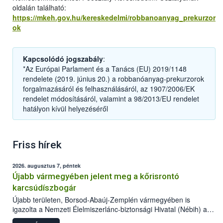
oldalán található:
https://mkeh.gov.hu/kereskedelmi/robbanoanyag_prekurzor
ok
Kapcsolódó jogszabály
:
*Az Európai Parlament és a Tanács (EU) 2019/1148
rendelete (2019. június 20.) a robbanóanyag-prekurzorok
forgalmazásáról és felhasználásáról, az 1907/2006/EK
rendelet módosításáról, valamint a 98/2013/EU rendelet
hatályon kívül helyezéséről
Friss hírek
2026. augusztus 7, péntek
Újabb vármegyében jelent meg a kőrisrontó
karcsúdíszbogár
Újabb területen, Borsod-Abaúj-Zemplén vármegyében is
igazolta a Nemzeti Élelmiszerlánc-biztonsági Hivatal (Nébih) a
kőrisrontó karcsúdíszbogár (Agrilus planipennis) jelenlétét. A