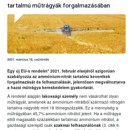
tartalmú műtrágyák forgalmazásában
2021. március 18, csütörtök
Egy új EU-s rendelet* 2021. február elsejétől szigorúan
szabályozza az ammónium-nitrát tartalmú keverékek
forgalmazását és felhasználását, jelentősen megváltoztatva
a hazai műtrágya kereskedelem gyakorlatát.
A rendelet alapján
lakossági személy
nem vásárolhat olyan
műtrágyát, amelynek az ammónium-nitrátból származó nitrogén
tartalma nagyobb mint 16 tömegszázalék. Ez a mennyiség a
műtrágyában 45,7% ammónium-nitrátot jelent. Ha a műtrágya
ettől magasabb százalékban tartalmaz ammónium-nitrátot, a
gazdasági szereplő csak
szakmai felhasználónak
(3. cikk 9.