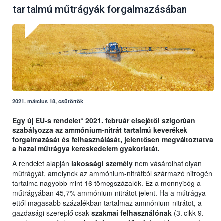
tartalmú műtrágyák forgalmazásában
2021. március 18, csütörtök
Egy új EU-s rendelet* 2021. február elsejétől szigorúan
szabályozza az ammónium-nitrát tartalmú keverékek
forgalmazását és felhasználását, jelentősen megváltoztatva
a hazai műtrágya kereskedelem gyakorlatát.
A rendelet alapján
lakossági személy
nem vásárolhat olyan
műtrágyát, amelynek az ammónium-nitrátból származó nitrogén
tartalma nagyobb mint 16 tömegszázalék. Ez a mennyiség a
műtrágyában 45,7% ammónium-nitrátot jelent. Ha a műtrágya
ettől magasabb százalékban tartalmaz ammónium-nitrátot, a
gazdasági szereplő csak
szakmai felhasználónak
(3. cikk 9.