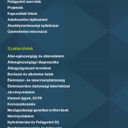
Felügyeleti szervünk
Projektek
Kapcsolódó linkek
Adatkezelési tájékoztató
Akadálymentességi nyilatkozat
Üzemeltetési információ
Szakterületek
Állat-egészségügy és állatvédelem
Állategészségügyi diagnosztika
Állatgyógyászati termékek
Borászat és alkoholos italok
Élelmiszer- és takarmánybiztonság
Élelmiszerlánc-biztonsági laborhálózat
Járványvédelem
Kiemelt ügyek, EUTR
Kockázatkezelés
Mezőgazdasági genetikai erőforrások
Növényvédelem
Nyilvántartási és Felügyeleti Díj
Rendszerszervezés és felügyelet