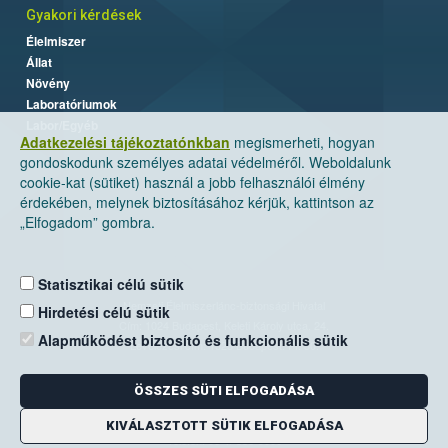
Gyakori kérdések
Élelmiszer
Állat
Növény
Laboratóriumok
Labor/Egyéb
Adatkezelési tájékoztatónkban
megismerheti, hogyan
gondoskodunk személyes adatai védelméről. Weboldalunk
cookie-kat (sütiket) használ a jobb felhasználói élmény
érdekében, melynek biztosításához kérjük, kattintson az
„Elfogadom” gombra.
Statisztikai célú sütik
Nemzeti Élelmiszerlánc-biztonsági Hivatal
Hirdetési célú sütik
Cím: 1024 Budapest, Keleti Károly utca. 24.
Alapműködést biztosító és funkcionális sütik
Levelezési cím: 1525 Budapest. Pf. 30.
ÖSSZES SÜTI ELFOGADÁSA
E-mail:
ugyfelszolgalat@nebih.gov.hu
Zöld szám: 06-80/263-244
KIVÁLASZTOTT SÜTIK ELFOGADÁSA
Telefon: 06-1/ 336-9000