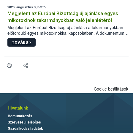
2026. augusztus 3, hétfő
Megjelent az Európai Bizottság új ajánlása egyes
mikotoxinok takarmányokban való jelenlétéről
Megjelent az Európai Bizottság új ajánlása a takarmányokban
előforduló egyes mikotoxinokkal kapcsolatban. A dokumentum
2027-től új irányértékek alkalmazását írja elő, és a jelenleg
TOVÁBB >
hatályos uniós ajánlások helyébe lép.
Cookie beállítások
Hivatalunk
Bemutatkozás
Szervezeti felépítés
Gazdálkodási adatok