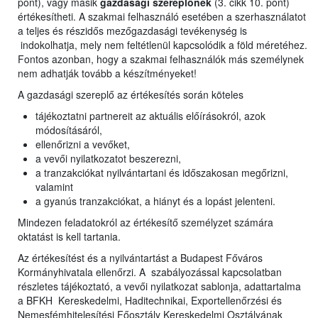
pont), vagy másik
gazdasági szereplőnek
(3. cikk 10. pont)
értékesítheti. A szakmai felhasználó esetében a szerhasználatot
a teljes és részidős mezőgazdasági tevékenység is
indokolhatja, mely nem feltétlenül kapcsolódik a föld méretéhez.
Fontos azonban, hogy a szakmai felhasználók más személynek
nem adhatják tovább a készítményeket!
A gazdasági szereplő az értékesítés során köteles
tájékoztatni partnereit az aktuális előírásokról, azok
módosításáról,
ellenőrizni a vevőket,
a vevői nyilatkozatot beszerezni,
a tranzakciókat nyilvántartani és időszakosan megőrizni,
valamint
a gyanús tranzakciókat, a hiányt és a lopást jelenteni.
Mindezen feladatokról az értékesítő személyzet számára
oktatást is kell tartania.
Az értékesítést és a nyilvántartást a Budapest Főváros
Kormányhivatala ellenőrzi. A szabályozással kapcsolatban
részletes tájékoztató, a vevői nyilatkozat sablonja, adattartalma
a BFKH Kereskedelmi, Haditechnikai, Exportellenőrzési és
Nemesfémhitelesítési Főosztály Kereskedelmi Osztályának