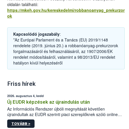
oldalán található:
https://mkeh.gov.hu/kereskedelmi/robbanoanyag_prekurzor
ok
Kapcsolódó jogszabály
:
*Az Európai Parlament és a Tanács (EU) 2019/1148
rendelete (2019. június 20.) a robbanóanyag-prekurzorok
forgalmazásáról és felhasználásáról, az 1907/2006/EK
rendelet módosításáról, valamint a 98/2013/EU rendelet
hatályon kívül helyezéséről
Friss hírek
2026. augusztus 4, kedd
Új EUDR képzések az újraindulás után
Az Információs Rendszer újbóli megnyitását követően
újraindultak az EUDR szerinti piaci szereplőknek szóló online
képzések.
TOVÁBB >