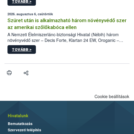
TOVÁBB >
kártevőt nem csak színcsapdában találták meg, de már fertőzött
fában is azonosították. A növényvédelmi szakemberek folytatják
az intenzív felderítést, emellett az intézkedéseket a szlovák
2026. augusztus 6, csütörtök
hatósággal is összehangolják a terjedés megállítása érdekében.
Szüret után is alkalmazható három növényvédő szer
az amerikai szőlőkabóca ellen
A Nemzeti Élelmiszerlánc-biztonsági Hivatal (Nébih) három
növényvédő szer – Decis Forte, Klartan 24 EW, Oroganic –
engedélyokiratát módosította, így azok a szüretet követően,
TOVÁBB >
egészen a vesszőérettség (BBCH 91) stádiumáig
felhasználhatóak a szőlőben. A kiterjesztések célja, hogy a korai
érésű szőlőkben is legyen lehetőség a károsító elleni további
védekezésre. Az Oroganic készítmény kis kiszerelésben kiskerti
felhasználók számára is elérhető és ökológiai termesztésben is
engedélyezett.
Cookie beállítások
Hivatalunk
Bemutatkozás
Szervezeti felépítés