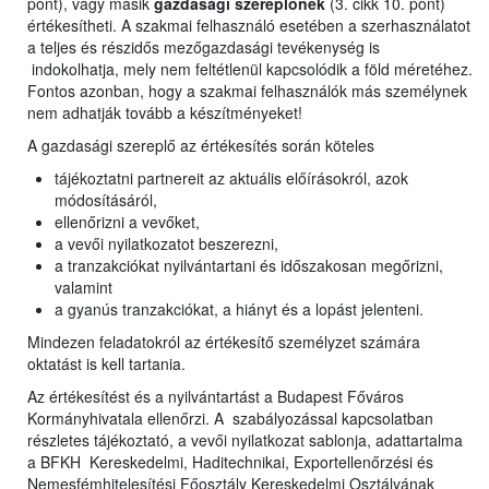
pont), vagy másik
gazdasági szereplőnek
(3. cikk 10. pont)
értékesítheti. A szakmai felhasználó esetében a szerhasználatot
a teljes és részidős mezőgazdasági tevékenység is
indokolhatja, mely nem feltétlenül kapcsolódik a föld méretéhez.
Fontos azonban, hogy a szakmai felhasználók más személynek
nem adhatják tovább a készítményeket!
A gazdasági szereplő az értékesítés során köteles
tájékoztatni partnereit az aktuális előírásokról, azok
módosításáról,
ellenőrizni a vevőket,
a vevői nyilatkozatot beszerezni,
a tranzakciókat nyilvántartani és időszakosan megőrizni,
valamint
a gyanús tranzakciókat, a hiányt és a lopást jelenteni.
Mindezen feladatokról az értékesítő személyzet számára
oktatást is kell tartania.
Az értékesítést és a nyilvántartást a Budapest Főváros
Kormányhivatala ellenőrzi. A szabályozással kapcsolatban
részletes tájékoztató, a vevői nyilatkozat sablonja, adattartalma
a BFKH Kereskedelmi, Haditechnikai, Exportellenőrzési és
Nemesfémhitelesítési Főosztály Kereskedelmi Osztályának