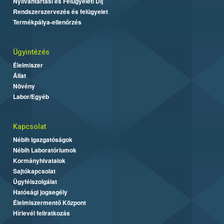
Nyilvántartási és Felügyeleti Díj
Rendszerszervezés és felügyelet
Termékpálya-ellenőrzés
Ügyintézés
Élelmiszer
Állat
Növény
Labor/Egyéb
Kapcsolat
Nébih Igazgatóságok
Nébih Laboratóriumok
Kormányhivatalok
Sajtókapcsolat
Ügyfélszolgálat
Hatósági jogsegély
Élelmiszermentő Központ
Hírlevél feliratkozás