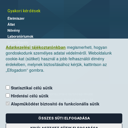
Gyakori kérdések
Élelmiszer
Állat
Növény
Laboratóriumok
Labor/Egyéb
Adatkezelési tájékoztatónkban
megismerheti, hogyan
gondoskodunk személyes adatai védelméről. Weboldalunk
cookie-kat (sütiket) használ a jobb felhasználói élmény
érdekében, melynek biztosításához kérjük, kattintson az
„Elfogadom” gombra.
Statisztikai célú sütik
Nemzeti Élelmiszerlánc-biztonsági Hivatal
Hirdetési célú sütik
Cím: 1024 Budapest, Keleti Károly utca. 24.
Alapműködést biztosító és funkcionális sütik
Levelezési cím: 1525 Budapest. Pf. 30.
ÖSSZES SÜTI ELFOGADÁSA
E-mail:
ugyfelszolgalat@nebih.gov.hu
Zöld szám: 06-80/263-244