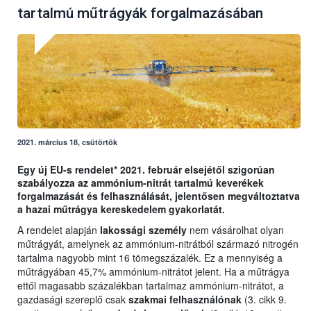
tartalmú műtrágyák forgalmazásában
2021. március 18, csütörtök
Egy új EU-s rendelet* 2021. február elsejétől szigorúan
szabályozza az ammónium-nitrát tartalmú keverékek
forgalmazását és felhasználását, jelentősen megváltoztatva
a hazai műtrágya kereskedelem gyakorlatát.
A rendelet alapján
lakossági személy
nem vásárolhat olyan
műtrágyát, amelynek az ammónium-nitrátból származó nitrogén
tartalma nagyobb mint 16 tömegszázalék. Ez a mennyiség a
műtrágyában 45,7% ammónium-nitrátot jelent. Ha a műtrágya
ettől magasabb százalékban tartalmaz ammónium-nitrátot, a
gazdasági szereplő csak
szakmai felhasználónak
(3. cikk 9.