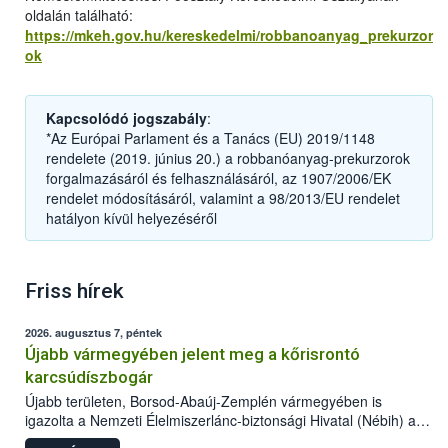
oldalán található:
https://mkeh.gov.hu/kereskedelmi/robbanoanyag_prekurzor
ok
Kapcsolódó jogszabály
:
*Az Európai Parlament és a Tanács (EU) 2019/1148
rendelete (2019. június 20.) a robbanóanyag-prekurzorok
forgalmazásáról és felhasználásáról, az 1907/2006/EK
rendelet módosításáról, valamint a 98/2013/EU rendelet
hatályon kívül helyezéséről
Friss hírek
2026. augusztus 7, péntek
Újabb vármegyében jelent meg a kőrisrontó
karcsúdíszbogár
Újabb területen, Borsod-Abaúj-Zemplén vármegyében is
igazolta a Nemzeti Élelmiszerlánc-biztonsági Hivatal (Nébih) a
kőrisrontó karcsúdíszbogár (Agrilus planipennis) jelenlétét. A