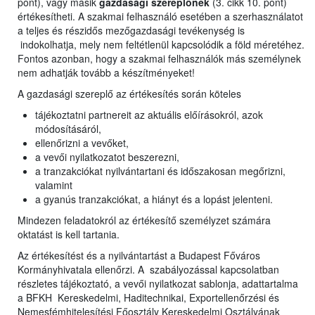
pont), vagy másik
gazdasági szereplőnek
(3. cikk 10. pont)
értékesítheti. A szakmai felhasználó esetében a szerhasználatot
a teljes és részidős mezőgazdasági tevékenység is
indokolhatja, mely nem feltétlenül kapcsolódik a föld méretéhez.
Fontos azonban, hogy a szakmai felhasználók más személynek
nem adhatják tovább a készítményeket!
A gazdasági szereplő az értékesítés során köteles
tájékoztatni partnereit az aktuális előírásokról, azok
módosításáról,
ellenőrizni a vevőket,
a vevői nyilatkozatot beszerezni,
a tranzakciókat nyilvántartani és időszakosan megőrizni,
valamint
a gyanús tranzakciókat, a hiányt és a lopást jelenteni.
Mindezen feladatokról az értékesítő személyzet számára
oktatást is kell tartania.
Az értékesítést és a nyilvántartást a Budapest Főváros
Kormányhivatala ellenőrzi. A szabályozással kapcsolatban
részletes tájékoztató, a vevői nyilatkozat sablonja, adattartalma
a BFKH Kereskedelmi, Haditechnikai, Exportellenőrzési és
Nemesfémhitelesítési Főosztály Kereskedelmi Osztályának