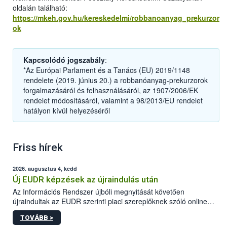
oldalán található:
https://mkeh.gov.hu/kereskedelmi/robbanoanyag_prekurzor
ok
Kapcsolódó jogszabály
:
*Az Európai Parlament és a Tanács (EU) 2019/1148
rendelete (2019. június 20.) a robbanóanyag-prekurzorok
forgalmazásáról és felhasználásáról, az 1907/2006/EK
rendelet módosításáról, valamint a 98/2013/EU rendelet
hatályon kívül helyezéséről
Friss hírek
2026. augusztus 4, kedd
Új EUDR képzések az újraindulás után
Az Információs Rendszer újbóli megnyitását követően
újraindultak az EUDR szerinti piaci szereplőknek szóló online
képzések.
TOVÁBB >