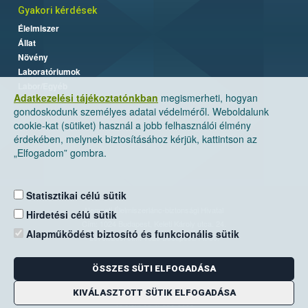
Gyakori kérdések
Élelmiszer
Állat
Növény
Laboratóriumok
Labor/Egyéb
Adatkezelési tájékoztatónkban
megismerheti, hogyan
gondoskodunk személyes adatai védelméről. Weboldalunk
cookie-kat (sütiket) használ a jobb felhasználói élmény
érdekében, melynek biztosításához kérjük, kattintson az
„Elfogadom” gombra.
Statisztikai célú sütik
Nemzeti Élelmiszerlánc-biztonsági Hivatal
Hirdetési célú sütik
Cím: 1024 Budapest, Keleti Károly utca. 24.
Alapműködést biztosító és funkcionális sütik
Levelezési cím: 1525 Budapest. Pf. 30.
ÖSSZES SÜTI ELFOGADÁSA
E-mail:
ugyfelszolgalat@nebih.gov.hu
Zöld szám: 06-80/263-244
KIVÁLASZTOTT SÜTIK ELFOGADÁSA
Telefon: 06-1/ 336-9000