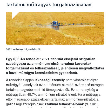
tartalmú műtrágyák forgalmazásában
2021. március 18, csütörtök
Egy új EU-s rendelet* 2021. február elsejétől szigorúan
szabályozza az ammónium-nitrát tartalmú keverékek
forgalmazását és felhasználását, jelentősen megváltoztatva
a hazai műtrágya kereskedelem gyakorlatát.
A rendelet alapján
lakossági személy
nem vásárolhat olyan
műtrágyát, amelynek az ammónium-nitrátból származó nitrogén
tartalma nagyobb mint 16 tömegszázalék. Ez a mennyiség a
műtrágyában 45,7% ammónium-nitrátot jelent. Ha a műtrágya
ettől magasabb százalékban tartalmaz ammónium-nitrátot, a
gazdasági szereplő csak
szakmai felhasználónak
(3. cikk 9.