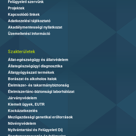
Felügyeleti szervünk
Projektek
Kapcsolódó linkek
Adatkezelési tájékoztató
Akadálymentességi nyilatkozat
Üzemeltetési információ
Szakterületek
Állat-egészségügy és állatvédelem
Állategészségügyi diagnosztika
Állatgyógyászati termékek
Borászat és alkoholos italok
Élelmiszer- és takarmánybiztonság
Élelmiszerlánc-biztonsági laborhálózat
Járványvédelem
Kiemelt ügyek, EUTR
Kockázatkezelés
Mezőgazdasági genetikai erőforrások
Növényvédelem
Nyilvántartási és Felügyeleti Díj
Rendszerszervezés és felügyelet