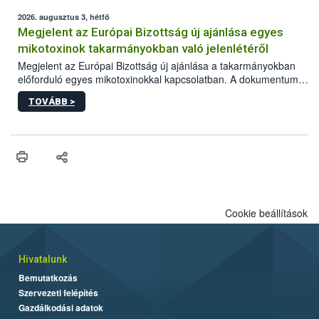
2026. augusztus 3, hétfő
Megjelent az Európai Bizottság új ajánlása egyes
mikotoxinok takarmányokban való jelenlétéről
Megjelent az Európai Bizottság új ajánlása a takarmányokban
előforduló egyes mikotoxinokkal kapcsolatban. A dokumentum
2027-től új irányértékek alkalmazását írja elő, és a jelenleg
TOVÁBB >
hatályos uniós ajánlások helyébe lép.
Cookie beállítások
Hivatalunk
Bemutatkozás
Szervezeti felépítés
Gazdálkodási adatok