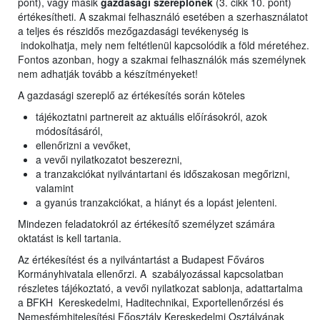
pont), vagy másik
gazdasági szereplőnek
(3. cikk 10. pont)
értékesítheti. A szakmai felhasználó esetében a szerhasználatot
a teljes és részidős mezőgazdasági tevékenység is
indokolhatja, mely nem feltétlenül kapcsolódik a föld méretéhez.
Fontos azonban, hogy a szakmai felhasználók más személynek
nem adhatják tovább a készítményeket!
A gazdasági szereplő az értékesítés során köteles
tájékoztatni partnereit az aktuális előírásokról, azok
módosításáról,
ellenőrizni a vevőket,
a vevői nyilatkozatot beszerezni,
a tranzakciókat nyilvántartani és időszakosan megőrizni,
valamint
a gyanús tranzakciókat, a hiányt és a lopást jelenteni.
Mindezen feladatokról az értékesítő személyzet számára
oktatást is kell tartania.
Az értékesítést és a nyilvántartást a Budapest Főváros
Kormányhivatala ellenőrzi. A szabályozással kapcsolatban
részletes tájékoztató, a vevői nyilatkozat sablonja, adattartalma
a BFKH Kereskedelmi, Haditechnikai, Exportellenőrzési és
Nemesfémhitelesítési Főosztály Kereskedelmi Osztályának