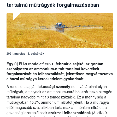
tartalmú műtrágyák forgalmazásában
2021. március 18, csütörtök
Egy új EU-s rendelet* 2021. február elsejétől szigorúan
szabályozza az ammónium-nitrát tartalmú keverékek
forgalmazását és felhasználását, jelentősen megváltoztatva
a hazai műtrágya kereskedelem gyakorlatát.
A rendelet alapján
lakossági személy
nem vásárolhat olyan
műtrágyát, amelynek az ammónium-nitrátból származó nitrogén
tartalma nagyobb mint 16 tömegszázalék. Ez a mennyiség a
műtrágyában 45,7% ammónium-nitrátot jelent. Ha a műtrágya
ettől magasabb százalékban tartalmaz ammónium-nitrátot, a
gazdasági szereplő csak
szakmai felhasználónak
(3. cikk 9.