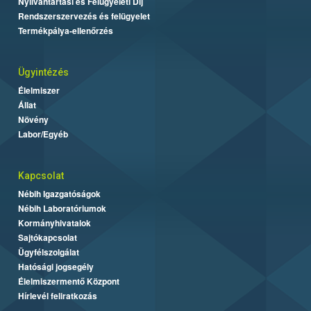
Nyilvántartási és Felügyeleti Díj
Rendszerszervezés és felügyelet
Termékpálya-ellenőrzés
Ügyintézés
Élelmiszer
Állat
Növény
Labor/Egyéb
Kapcsolat
Nébih Igazgatóságok
Nébih Laboratóriumok
Kormányhivatalok
Sajtókapcsolat
Ügyfélszolgálat
Hatósági jogsegély
Élelmiszermentő Központ
Hírlevél feliratkozás