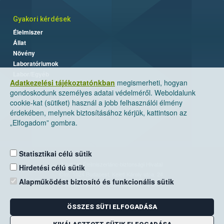
Gyakori kérdések
Élelmiszer
Állat
Növény
Laboratóriumok
Labor/Egyéb
Adatkezelési tájékoztatónkban
megismerheti, hogyan
gondoskodunk személyes adatai védelméről. Weboldalunk
cookie-kat (sütiket) használ a jobb felhasználói élmény
érdekében, melynek biztosításához kérjük, kattintson az
„Elfogadom” gombra.
Statisztikai célú sütik
Nemzeti Élelmiszerlánc-biztonsági Hivatal
Hirdetési célú sütik
Cím: 1024 Budapest, Keleti Károly utca. 24.
Alapműködést biztosító és funkcionális sütik
Levelezési cím: 1525 Budapest. Pf. 30.
ÖSSZES SÜTI ELFOGADÁSA
E-mail:
ugyfelszolgalat@nebih.gov.hu
Zöld szám: 06-80/263-244