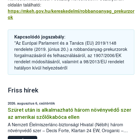
oldalán található:
https://mkeh.gov.hu/kereskedelmi/robbanoanyag_prekurzor
ok
Kapcsolódó jogszabály
:
*Az Európai Parlament és a Tanács (EU) 2019/1148
rendelete (2019. június 20.) a robbanóanyag-prekurzorok
forgalmazásáról és felhasználásáról, az 1907/2006/EK
rendelet módosításáról, valamint a 98/2013/EU rendelet
hatályon kívül helyezéséről
Friss hírek
2026. augusztus 6, csütörtök
Szüret után is alkalmazható három növényvédő szer
az amerikai szőlőkabóca ellen
A Nemzeti Élelmiszerlánc-biztonsági Hivatal (Nébih) három
növényvédő szer – Decis Forte, Klartan 24 EW, Oroganic –
engedélyokiratát módosította, így azok a szüretet követően,