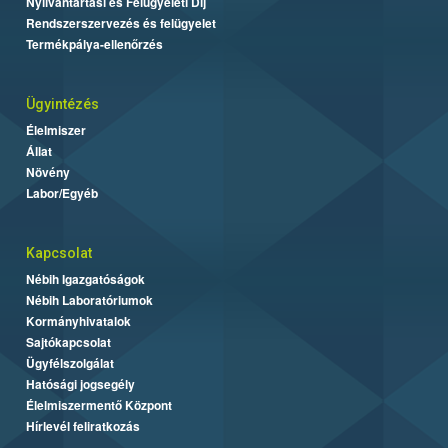
Nyilvántartási és Felügyeleti Díj
Rendszerszervezés és felügyelet
Termékpálya-ellenőrzés
Ügyintézés
Élelmiszer
Állat
Növény
Labor/Egyéb
Kapcsolat
Nébih Igazgatóságok
Nébih Laboratóriumok
Kormányhivatalok
Sajtókapcsolat
Ügyfélszolgálat
Hatósági jogsegély
Élelmiszermentő Központ
Hírlevél feliratkozás