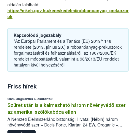
oldalán található:
https://mkeh.gov.hu/kereskedelmi/robbanoanyag_prekurzor
ok
Kapcsolódó jogszabály
:
*Az Európai Parlament és a Tanács (EU) 2019/1148
rendelete (2019. június 20.) a robbanóanyag-prekurzorok
forgalmazásáról és felhasználásáról, az 1907/2006/EK
rendelet módosításáról, valamint a 98/2013/EU rendelet
hatályon kívül helyezéséről
Friss hírek
2026. augusztus 6, csütörtök
Szüret után is alkalmazható három növényvédő szer
az amerikai szőlőkabóca ellen
A Nemzeti Élelmiszerlánc-biztonsági Hivatal (Nébih) három
növényvédő szer – Decis Forte, Klartan 24 EW, Oroganic –
engedélyokiratát módosította, így azok a szüretet követően,