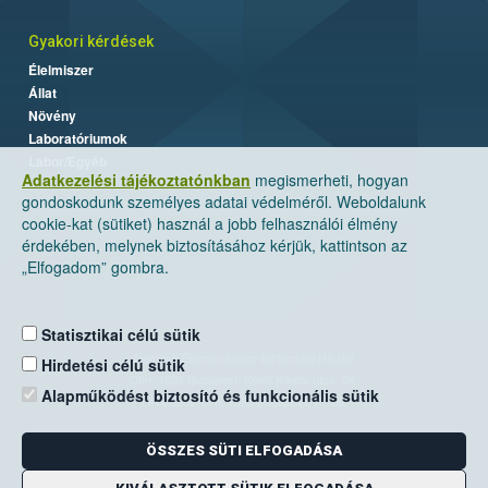
Gyakori kérdések
Élelmiszer
Állat
Növény
Laboratóriumok
Labor/Egyéb
Adatkezelési tájékoztatónkban
megismerheti, hogyan
gondoskodunk személyes adatai védelméről. Weboldalunk
cookie-kat (sütiket) használ a jobb felhasználói élmény
érdekében, melynek biztosításához kérjük, kattintson az
„Elfogadom” gombra.
Statisztikai célú sütik
Nemzeti Élelmiszerlánc-biztonsági Hivatal
Hirdetési célú sütik
Cím: 1024 Budapest, Keleti Károly utca. 24.
Alapműködést biztosító és funkcionális sütik
Levelezési cím: 1525 Budapest. Pf. 30.
ÖSSZES SÜTI ELFOGADÁSA
E-mail:
ugyfelszolgalat@nebih.gov.hu
Zöld szám: 06-80/263-244