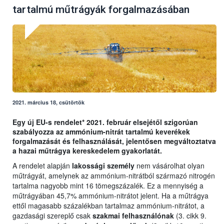
tartalmú műtrágyák forgalmazásában
2021. március 18, csütörtök
Egy új EU-s rendelet* 2021. február elsejétől szigorúan
szabályozza az ammónium-nitrát tartalmú keverékek
forgalmazását és felhasználását, jelentősen megváltoztatva
a hazai műtrágya kereskedelem gyakorlatát.
A rendelet alapján
lakossági személy
nem vásárolhat olyan
műtrágyát, amelynek az ammónium-nitrátból származó nitrogén
tartalma nagyobb mint 16 tömegszázalék. Ez a mennyiség a
műtrágyában 45,7% ammónium-nitrátot jelent. Ha a műtrágya
ettől magasabb százalékban tartalmaz ammónium-nitrátot, a
gazdasági szereplő csak
szakmai felhasználónak
(3. cikk 9.