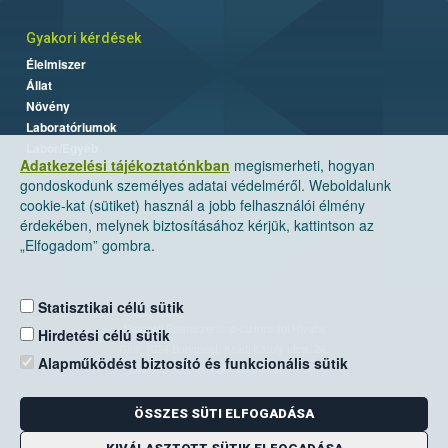
Gyakori kérdések
Élelmiszer
Állat
Növény
Laboratóriumok
Labor/Egyéb
Adatkezelési tájékoztatónkban
megismerheti, hogyan
gondoskodunk személyes adatai védelméről. Weboldalunk
cookie-kat (sütiket) használ a jobb felhasználói élmény
érdekében, melynek biztosításához kérjük, kattintson az
„Elfogadom” gombra.
Statisztikai célú sütik
Nemzeti Élelmiszerlánc-biztonsági Hivatal
Hirdetési célú sütik
Cím: 1024 Budapest, Keleti Károly utca. 24.
Alapműködést biztosító és funkcionális sütik
Levelezési cím: 1525 Budapest. Pf. 30.
ÖSSZES SÜTI ELFOGADÁSA
E-mail:
ugyfelszolgalat@nebih.gov.hu
Zöld szám: 06-80/263-244