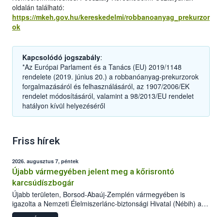
oldalán található:
https://mkeh.gov.hu/kereskedelmi/robbanoanyag_prekurzor
ok
Kapcsolódó jogszabály
:
*Az Európai Parlament és a Tanács (EU) 2019/1148
rendelete (2019. június 20.) a robbanóanyag-prekurzorok
forgalmazásáról és felhasználásáról, az 1907/2006/EK
rendelet módosításáról, valamint a 98/2013/EU rendelet
hatályon kívül helyezéséről
Friss hírek
2026. augusztus 7, péntek
Újabb vármegyében jelent meg a kőrisrontó
karcsúdíszbogár
Újabb területen, Borsod-Abaúj-Zemplén vármegyében is
igazolta a Nemzeti Élelmiszerlánc-biztonsági Hivatal (Nébih) a
kőrisrontó karcsúdíszbogár (Agrilus planipennis) jelenlétét. A