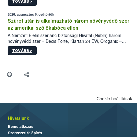
TOVÁBB >
kártevőt nem csak színcsapdában találták meg, de már fertőzött
fában is azonosították. A növényvédelmi szakemberek folytatják
az intenzív felderítést, emellett az intézkedéseket a szlovák
2026. augusztus 6, csütörtök
hatósággal is összehangolják a terjedés megállítása érdekében.
Szüret után is alkalmazható három növényvédő szer
az amerikai szőlőkabóca ellen
A Nemzeti Élelmiszerlánc-biztonsági Hivatal (Nébih) három
növényvédő szer – Decis Forte, Klartan 24 EW, Oroganic –
engedélyokiratát módosította, így azok a szüretet követően,
TOVÁBB >
egészen a vesszőérettség (BBCH 91) stádiumáig
felhasználhatóak a szőlőben. A kiterjesztések célja, hogy a korai
érésű szőlőkben is legyen lehetőség a károsító elleni további
védekezésre. Az Oroganic készítmény kis kiszerelésben kiskerti
felhasználók számára is elérhető és ökológiai termesztésben is
engedélyezett.
Cookie beállítások
Hivatalunk
Bemutatkozás
Szervezeti felépítés