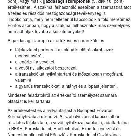
pont), vagy másik
gazdasági szereplőnek
(3. cikk 10. pont)
értékesítheti. A szakmai felhasználó esetében a szerhasználatot
a teljes és részidős mezőgazdasági tevékenység is
indokolhatja, mely nem feltétlenül kapcsolódik a föld méretéhez.
Fontos azonban, hogy a szakmai felhasználók más személynek
nem adhatják tovább a készítményeket!
A gazdasági szereplő az értékesítés során köteles
tájékoztatni partnereit az aktuális előírásokról, azok
módosításáról,
ellenőrizni a vevőket,
a vevői nyilatkozatot beszerezni,
a tranzakciókat nyilvántartani és időszakosan megőrizni,
valamint
a gyanús tranzakciókat, a hiányt és a lopást jelenteni.
Mindezen feladatokról az értékesítő személyzet számára
oktatást is kell tartania.
Az értékesítést és a nyilvántartást a Budapest Főváros
Kormányhivatala ellenőrzi. A szabályozással kapcsolatban
részletes tájékoztató, a vevői nyilatkozat sablonja, adattartalma
a BFKH Kereskedelmi, Haditechnikai, Exportellenőrzési és
Nemesfémhitelesítési Főosztály Kereskedelmi Osztályának