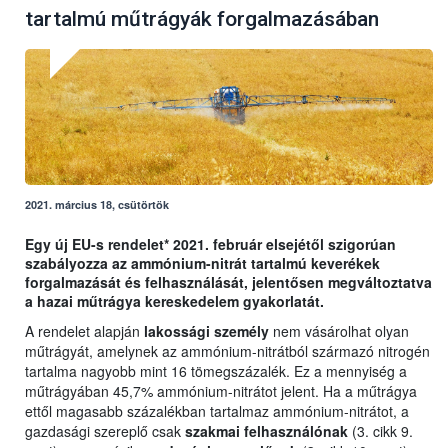
tartalmú műtrágyák forgalmazásában
2021. március 18, csütörtök
Egy új EU-s rendelet* 2021. február elsejétől szigorúan
szabályozza az ammónium-nitrát tartalmú keverékek
forgalmazását és felhasználását, jelentősen megváltoztatva
a hazai műtrágya kereskedelem gyakorlatát.
A rendelet alapján
lakossági személy
nem vásárolhat olyan
műtrágyát, amelynek az ammónium-nitrátból származó nitrogén
tartalma nagyobb mint 16 tömegszázalék. Ez a mennyiség a
műtrágyában 45,7% ammónium-nitrátot jelent. Ha a műtrágya
ettől magasabb százalékban tartalmaz ammónium-nitrátot, a
gazdasági szereplő csak
szakmai felhasználónak
(3. cikk 9.