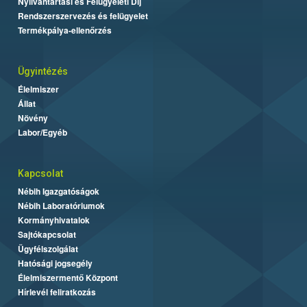
Nyilvántartási és Felügyeleti Díj
Rendszerszervezés és felügyelet
Termékpálya-ellenőrzés
Ügyintézés
Élelmiszer
Állat
Növény
Labor/Egyéb
Kapcsolat
Nébih Igazgatóságok
Nébih Laboratóriumok
Kormányhivatalok
Sajtókapcsolat
Ügyfélszolgálat
Hatósági jogsegély
Élelmiszermentő Központ
Hírlevél feliratkozás