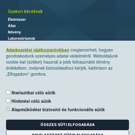
Gyakori kérdések
Élelmiszer
Állat
Növény
Laboratóriumok
Labor/Egyéb
Adatkezelési tájékoztatónkban
megismerheti, hogyan
gondoskodunk személyes adatai védelméről. Weboldalunk
cookie-kat (sütiket) használ a jobb felhasználói élmény
érdekében, melynek biztosításához kérjük, kattintson az
„Elfogadom” gombra.
Statisztikai célú sütik
Nemzeti Élelmiszerlánc-biztonsági Hivatal
Hirdetési célú sütik
Cím: 1024 Budapest, Keleti Károly utca. 24.
Alapműködést biztosító és funkcionális sütik
Levelezési cím: 1525 Budapest. Pf. 30.
ÖSSZES SÜTI ELFOGADÁSA
E-mail:
ugyfelszolgalat@nebih.gov.hu
Zöld szám: 06-80/263-244