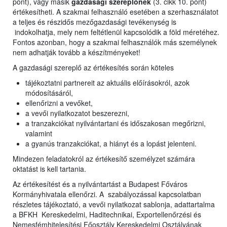
pont), vagy másik
gazdasági szereplőnek
(3. cikk 10. pont)
értékesítheti. A szakmai felhasználó esetében a szerhasználatot
a teljes és részidős mezőgazdasági tevékenység is
indokolhatja, mely nem feltétlenül kapcsolódik a föld méretéhez.
Fontos azonban, hogy a szakmai felhasználók más személynek
nem adhatják tovább a készítményeket!
A gazdasági szereplő az értékesítés során köteles
tájékoztatni partnereit az aktuális előírásokról, azok
módosításáról,
ellenőrizni a vevőket,
a vevői nyilatkozatot beszerezni,
a tranzakciókat nyilvántartani és időszakosan megőrizni,
valamint
a gyanús tranzakciókat, a hiányt és a lopást jelenteni.
Mindezen feladatokról az értékesítő személyzet számára
oktatást is kell tartania.
Az értékesítést és a nyilvántartást a Budapest Főváros
Kormányhivatala ellenőrzi. A szabályozással kapcsolatban
részletes tájékoztató, a vevői nyilatkozat sablonja, adattartalma
a BFKH Kereskedelmi, Haditechnikai, Exportellenőrzési és
Nemesfémhitelesítési Főosztály Kereskedelmi Osztályának