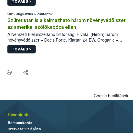
TOVÁBB >
kártevőt nem csak színcsapdában találták meg, de már fertőzött
fában is azonosították. A növényvédelmi szakemberek folytatják
az intenzív felderítést, emellett az intézkedéseket a szlovák
2026. augusztus 6, csütörtök
hatósággal is összehangolják a terjedés megállítása érdekében.
Szüret után is alkalmazható három növényvédő szer
az amerikai szőlőkabóca ellen
A Nemzeti Élelmiszerlánc-biztonsági Hivatal (Nébih) három
növényvédő szer – Decis Forte, Klartan 24 EW, Oroganic –
engedélyokiratát módosította, így azok a szüretet követően,
TOVÁBB >
egészen a vesszőérettség (BBCH 91) stádiumáig
felhasználhatóak a szőlőben. A kiterjesztések célja, hogy a korai
érésű szőlőkben is legyen lehetőség a károsító elleni további
védekezésre. Az Oroganic készítmény kis kiszerelésben kiskerti
felhasználók számára is elérhető és ökológiai termesztésben is
engedélyezett.
Cookie beállítások
Hivatalunk
Bemutatkozás
Szervezeti felépítés