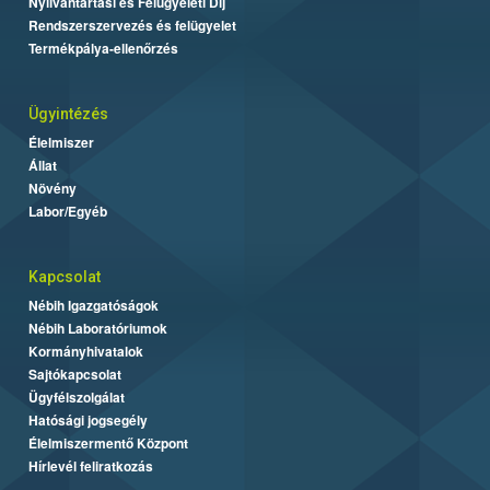
Nyilvántartási és Felügyeleti Díj
Rendszerszervezés és felügyelet
Termékpálya-ellenőrzés
Ügyintézés
Élelmiszer
Állat
Növény
Labor/Egyéb
Kapcsolat
Nébih Igazgatóságok
Nébih Laboratóriumok
Kormányhivatalok
Sajtókapcsolat
Ügyfélszolgálat
Hatósági jogsegély
Élelmiszermentő Központ
Hírlevél feliratkozás