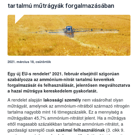
tartalmú műtrágyák forgalmazásában
2021. március 18, csütörtök
Egy új EU-s rendelet* 2021. február elsejétől szigorúan
szabályozza az ammónium-nitrát tartalmú keverékek
forgalmazását és felhasználását, jelentősen megváltoztatva
a hazai műtrágya kereskedelem gyakorlatát.
A rendelet alapján
lakossági személy
nem vásárolhat olyan
műtrágyát, amelynek az ammónium-nitrátból származó nitrogén
tartalma nagyobb mint 16 tömegszázalék. Ez a mennyiség a
műtrágyában 45,7% ammónium-nitrátot jelent. Ha a műtrágya
ettől magasabb százalékban tartalmaz ammónium-nitrátot, a
gazdasági szereplő csak
szakmai felhasználónak
(3. cikk 9.