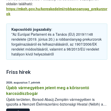
oldalán található:
https://mkeh.gov.hu/kereskedelmi/robbanoanyag_prekurzor
ok
Kapcsolódó jogszabály
:
*Az Európai Parlament és a Tanács (EU) 2019/1148
rendelete (2019. június 20.) a robbanóanyag-prekurzorok
forgalmazásáról és felhasználásáról, az 1907/2006/EK
rendelet módosításáról, valamint a 98/2013/EU rendelet
hatályon kívül helyezéséről
Friss hírek
2026. augusztus 7, péntek
Újabb vármegyében jelent meg a kőrisrontó
karcsúdíszbogár
Újabb területen, Borsod-Abaúj-Zemplén vármegyében is
igazolta a Nemzeti Élelmiszerlánc-biztonsági Hivatal (Nébih) a
kőrisrontó karcsúdíszbogár (Agrilus planipennis) jelenlétét. A