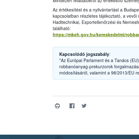
Mindezen feladatokról az értékesítő személyz
Az értékesítést és a nyilvántartást a Budap
kapcsolatban részletes tájékoztató, a vevői
Haditechnikai, Exportellenőrzési és Nemesf
található:
https://mkeh.gov.hu/kereskedelmi/robb
Kapcsolódó jogszabály
:
*Az Európai Parlament és a Tanács (EU) 
robbanóanyag-prekurzorok forgalmazásár
módosításáról, valamint a 98/2013/EU re