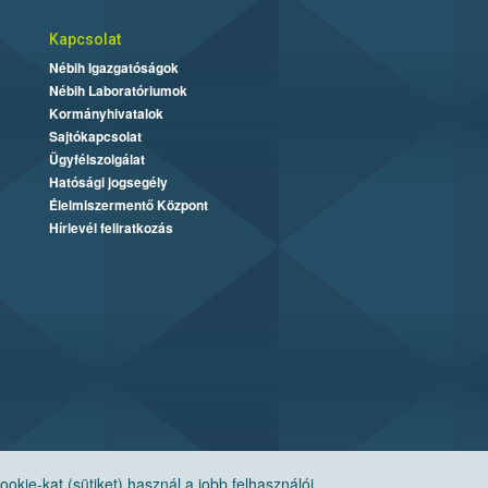
Kapcsolat
Nébih Igazgatóságok
Nébih Laboratóriumok
Kormányhivatalok
Sajtókapcsolat
Ügyfélszolgálat
Hatósági jogsegély
Élelmiszermentő Központ
Hírlevél feliratkozás
ie-kat (sütiket) használ a jobb felhasználói