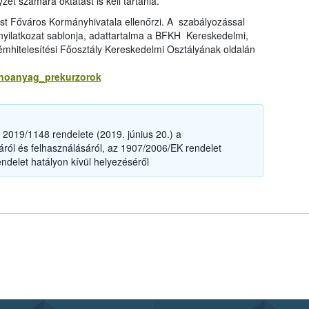
et számára oktatást is kell tartania.
est Főváros Kormányhivatala ellenőrzi. A szabályozással
 nyilatkozat sablonja, adattartalma a BFKH Kereskedelmi,
émhitelesítési Főosztály Kereskedelmi Osztályának oldalán
anoanyag_prekurzorok
2019/1148 rendelete (2019. június 20.) a
ól és felhasználásáról, az 1907/2006/EK rendelet
ndelet hatályon kívül helyezéséről