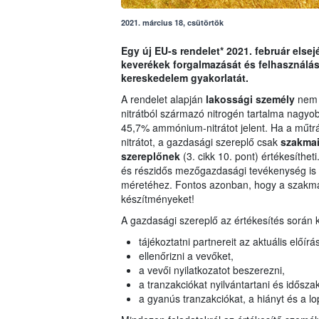
2021. március 18, csütörtök
Egy új EU-s rendelet* 2021. február else
keverékek forgalmazását és felhasználás
kereskedelem gyakorlatát.
A rendelet alapján
lakossági személy
nem 
nitrátból származó nitrogén tartalma nagy
45,7% ammónium-nitrátot jelent. Ha a műt
nitrátot, a gazdasági szereplő csak
szakmai
szereplőnek
(3. cikk 10. pont) értékesíthet
és részidős mezőgazdasági tevékenység is i
méretéhez. Fontos azonban, hogy a szakma
készítményeket!
A gazdasági szereplő az értékesítés során 
tájékoztatni partnereit az aktuális előír
ellenőrizni a vevőket,
a vevői nyilatkozatot beszerezni,
a tranzakciókat nyilvántartani és idősz
a gyanús tranzakciókat, a hiányt és a lop