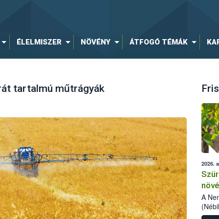
ÉLELMISZER
NÖVÉNY
ÁTFOGÓ TÉMÁK
KA
át tartalmú műtrágyák
Fris
2026. 
Szür
növé
szől
A Nem
(Nébi
Klart