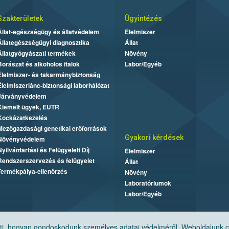
Szakterületek
Ügyintézés
Állat-egészségügy és állatvédelem
Élelmiszer
Állategészségügyi diagnosztika
Állat
Állatgyógyászati termékek
Növény
Borászat és alkoholos italok
Labor/Egyéb
Élelmiszer- és takarmánybiztonság
Élelmiszerlánc-biztonsági laborhálózat
Járványvédelem
Kiemelt ügyek, EUTR
Kockázatkezelés
Mezőgazdasági genetikai erőforrások
Gyakori kérdések
Növényvédelem
Nyilvántartási és Felügyeleti Díj
Élelmiszer
Rendszerszervezés és felügyelet
Állat
Termékpálya-ellenőrzés
Növény
Laboratóriumok
Labor/Egyéb
, hogyan gondoskodunk személyes adatai védelméről. Weboldalunk cook