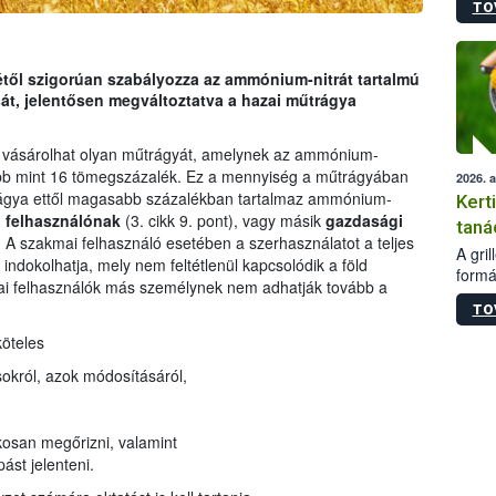
TO
módos
egész
felha
célja
jétől szigorúan szabályozza az ammónium-nitrát tartalmú
lehet
át, jelentősen megváltoztatva a hazai műtrágya
Az Or
felha
vásárolhat olyan műtrágyát, amelynek az ammónium-
terme
obb mint 16 tömegszázalék. Ez a mennyiség a műtrágyában
2026. 
rágya ettől magasabb százalékban tartalmaz ammónium-
Kert
 felhasználónak
(3. cikk 9. pont), vagy másik
gazdasági
taná
i. A szakmai felhasználó esetében a szerhasználatot a teljes
A gri
ndokolhatja, mely nem feltétlenül kapcsolódik a föld
formá
i felhasználók más személynek nem adhatják tovább a
romlá
TO
szapo
sütög
köteles
techni
ásokról, azok módosításáról,
alapa
higié
hőkez
akosan megőrizni, valamint
tárol
Hivat
ást jelenteni.
a biz