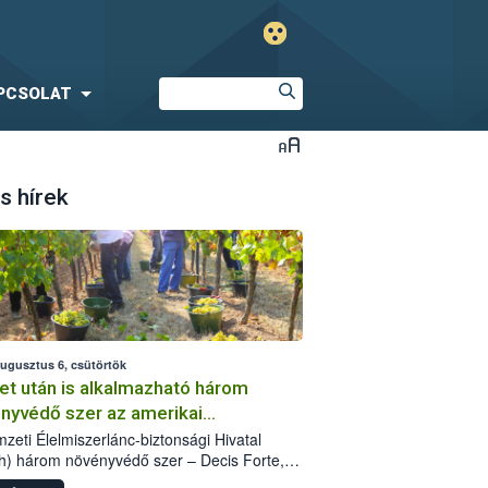
PCSOLAT
s hírek
augusztus 6, csütörtök
et után is alkalmazható három
nyvédő szer az amerikai
őkabóca ellen
zeti Élelmiszerlánc-biztonsági Hivatal
h) három növényvédő szer – Decis Forte,
an 24 EW, Oroganic – engedélyokiratát