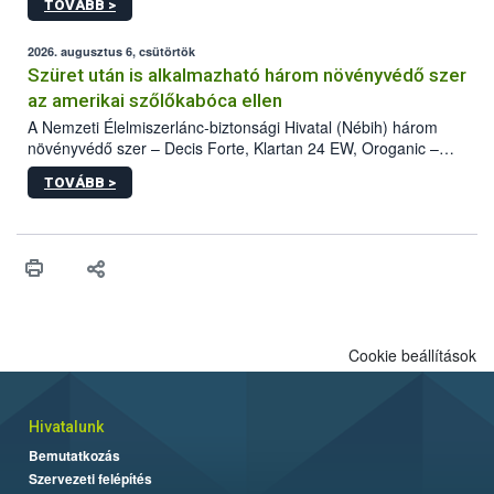
TOVÁBB >
kártevőt nem csak színcsapdában találták meg, de már fertőzött
fában is azonosították. A növényvédelmi szakemberek folytatják
az intenzív felderítést, emellett az intézkedéseket a szlovák
2026. augusztus 6, csütörtök
hatósággal is összehangolják a terjedés megállítása érdekében.
Szüret után is alkalmazható három növényvédő szer
az amerikai szőlőkabóca ellen
A Nemzeti Élelmiszerlánc-biztonsági Hivatal (Nébih) három
növényvédő szer – Decis Forte, Klartan 24 EW, Oroganic –
engedélyokiratát módosította, így azok a szüretet követően,
TOVÁBB >
egészen a vesszőérettség (BBCH 91) stádiumáig
felhasználhatóak a szőlőben. A kiterjesztések célja, hogy a korai
érésű szőlőkben is legyen lehetőség a károsító elleni további
védekezésre. Az Oroganic készítmény kis kiszerelésben kiskerti
felhasználók számára is elérhető és ökológiai termesztésben is
engedélyezett.
Cookie beállítások
Hivatalunk
Bemutatkozás
Szervezeti felépítés