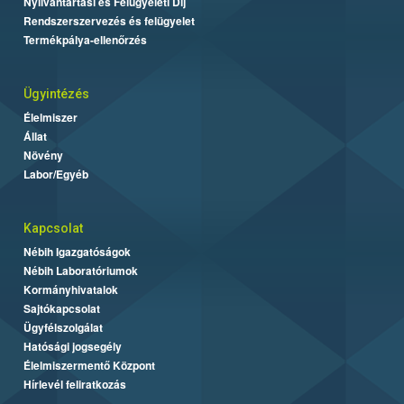
Nyilvántartási és Felügyeleti Díj
Rendszerszervezés és felügyelet
Termékpálya-ellenőrzés
Ügyintézés
Élelmiszer
Állat
Növény
Labor/Egyéb
Kapcsolat
Nébih Igazgatóságok
Nébih Laboratóriumok
Kormányhivatalok
Sajtókapcsolat
Ügyfélszolgálat
Hatósági jogsegély
Élelmiszermentő Központ
Hírlevél feliratkozás