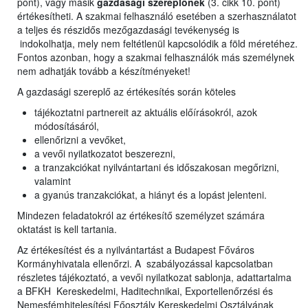
pont), vagy másik
gazdasági szereplőnek
(3. cikk 10. pont)
értékesítheti. A szakmai felhasználó esetében a szerhasználatot
a teljes és részidős mezőgazdasági tevékenység is
indokolhatja, mely nem feltétlenül kapcsolódik a föld méretéhez.
Fontos azonban, hogy a szakmai felhasználók más személynek
nem adhatják tovább a készítményeket!
A gazdasági szereplő az értékesítés során köteles
tájékoztatni partnereit az aktuális előírásokról, azok
módosításáról,
ellenőrizni a vevőket,
a vevői nyilatkozatot beszerezni,
a tranzakciókat nyilvántartani és időszakosan megőrizni,
valamint
a gyanús tranzakciókat, a hiányt és a lopást jelenteni.
Mindezen feladatokról az értékesítő személyzet számára
oktatást is kell tartania.
Az értékesítést és a nyilvántartást a Budapest Főváros
Kormányhivatala ellenőrzi. A szabályozással kapcsolatban
részletes tájékoztató, a vevői nyilatkozat sablonja, adattartalma
a BFKH Kereskedelmi, Haditechnikai, Exportellenőrzési és
Nemesfémhitelesítési Főosztály Kereskedelmi Osztályának