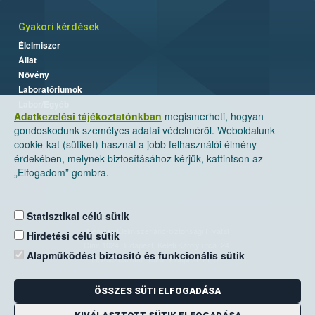
Gyakori kérdések
Élelmiszer
Állat
Növény
Laboratóriumok
Labor/Egyéb
Adatkezelési tájékoztatónkban
megismerheti, hogyan
gondoskodunk személyes adatai védelméről. Weboldalunk
cookie-kat (sütiket) használ a jobb felhasználói élmény
érdekében, melynek biztosításához kérjük, kattintson az
„Elfogadom” gombra.
Statisztikai célú sütik
Nemzeti Élelmiszerlánc-biztonsági Hivatal
Hirdetési célú sütik
Cím: 1024 Budapest, Keleti Károly utca. 24.
Alapműködést biztosító és funkcionális sütik
Levelezési cím: 1525 Budapest. Pf. 30.
ÖSSZES SÜTI ELFOGADÁSA
E-mail:
ugyfelszolgalat@nebih.gov.hu
Zöld szám: 06-80/263-244