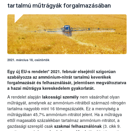
tartalmú műtrágyák forgalmazásában
2021. március 18, csütörtök
Egy új EU-s rendelet* 2021. február elsejétől szigorúan
szabályozza az ammónium-nitrát tartalmú keverékek
forgalmazását és felhasználását, jelentősen megváltoztatva
a hazai műtrágya kereskedelem gyakorlatát.
A rendelet alapján
lakossági személy
nem vásárolhat olyan
műtrágyát, amelynek az ammónium-nitrátból származó nitrogén
tartalma nagyobb mint 16 tömegszázalék. Ez a mennyiség a
műtrágyában 45,7% ammónium-nitrátot jelent. Ha a műtrágya
ettől magasabb százalékban tartalmaz ammónium-nitrátot, a
gazdasági szereplő csak
szakmai felhasználónak
(3. cikk 9.