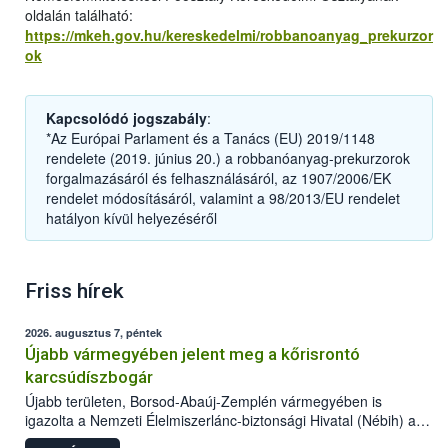
oldalán található:
https://mkeh.gov.hu/kereskedelmi/robbanoanyag_prekurzor
ok
Kapcsolódó jogszabály
:
*Az Európai Parlament és a Tanács (EU) 2019/1148
rendelete (2019. június 20.) a robbanóanyag-prekurzorok
forgalmazásáról és felhasználásáról, az 1907/2006/EK
rendelet módosításáról, valamint a 98/2013/EU rendelet
hatályon kívül helyezéséről
Friss hírek
2026. augusztus 7, péntek
Újabb vármegyében jelent meg a kőrisrontó
karcsúdíszbogár
Újabb területen, Borsod-Abaúj-Zemplén vármegyében is
igazolta a Nemzeti Élelmiszerlánc-biztonsági Hivatal (Nébih) a
kőrisrontó karcsúdíszbogár (Agrilus planipennis) jelenlétét. A