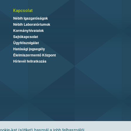
Kapcsolat
Nébih Igazgatóságok
Nébih Laboratóriumok
Kormányhivatalok
Sajtókapcsolat
Ügyfélszolgálat
Hatósági jogsegély
Élelmiszermentő Központ
Hírlevél feliratkozás
ie-kat (sütiket) használ a jobb felhasználói