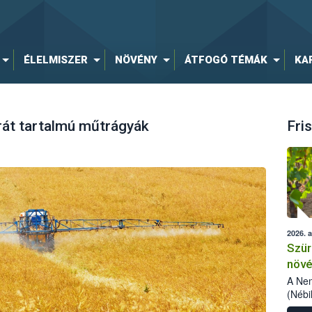
ÉLELMISZER
NÖVÉNY
ÁTFOGÓ TÉMÁK
KA
át tartalmú műtrágyák
Fris
2026. 
Szür
növé
szől
A Nem
(Nébi
Klart