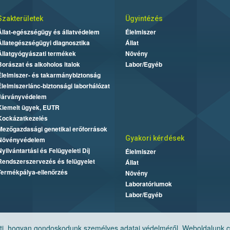
Szakterületek
Ügyintézés
Állat-egészségügy és állatvédelem
Élelmiszer
Állategészségügyi diagnosztika
Állat
Állatgyógyászati termékek
Növény
Borászat és alkoholos italok
Labor/Egyéb
Élelmiszer- és takarmánybiztonság
Élelmiszerlánc-biztonsági laborhálózat
Járványvédelem
Kiemelt ügyek, EUTR
Kockázatkezelés
Mezőgazdasági genetikai erőforrások
Gyakori kérdések
Növényvédelem
Nyilvántartási és Felügyeleti Díj
Élelmiszer
Rendszerszervezés és felügyelet
Állat
Termékpálya-ellenőrzés
Növény
Laboratóriumok
Labor/Egyéb
, hogyan gondoskodunk személyes adatai védelméről. Weboldalunk cook