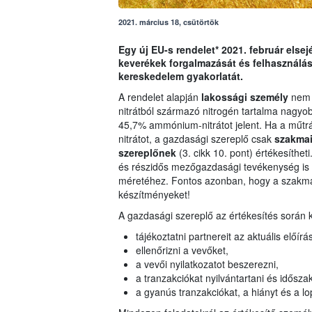
2021. március 18, csütörtök
Egy új EU-s rendelet* 2021. február else
keverékek forgalmazását és felhasználás
kereskedelem gyakorlatát.
A rendelet alapján
lakossági személy
nem 
nitrátból származó nitrogén tartalma nagy
45,7% ammónium-nitrátot jelent. Ha a műt
nitrátot, a gazdasági szereplő csak
szakmai
szereplőnek
(3. cikk 10. pont) értékesíthet
és részidős mezőgazdasági tevékenység is i
méretéhez. Fontos azonban, hogy a szakma
készítményeket!
A gazdasági szereplő az értékesítés során 
tájékoztatni partnereit az aktuális előír
ellenőrizni a vevőket,
a vevői nyilatkozatot beszerezni,
a tranzakciókat nyilvántartani és idősz
a gyanús tranzakciókat, a hiányt és a lop