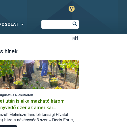
PCSOLAT
s hírek
augusztus 6, csütörtök
et után is alkalmazható három
nyvédő szer az amerikai
őkabóca ellen
zeti Élelmiszerlánc-biztonsági Hivatal
h) három növényvédő szer – Decis Forte,
an 24 EW, Oroganic – engedélyokiratát