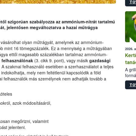
TO
módos
egész
felha
célja
jétől szigorúan szabályozza az ammónium-nitrát tartalmú
lehet
át, jelentősen megváltoztatva a hazai műtrágya
Az Or
felha
vásárolhat olyan műtrágyát, amelynek az ammónium-
terme
obb mint 16 tömegszázalék. Ez a mennyiség a műtrágyában
2026. 
rágya ettől magasabb százalékban tartalmaz ammónium-
Kert
 felhasználónak
(3. cikk 9. pont), vagy másik
gazdasági
taná
i. A szakmai felhasználó esetében a szerhasználatot a teljes
A gri
ndokolhatja, mely nem feltétlenül kapcsolódik a föld
formá
i felhasználók más személynek nem adhatják tovább a
romlá
TO
szapo
sütög
köteles
techni
ásokról, azok módosításáról,
alapa
higié
hőkez
akosan megőrizni, valamint
tárol
Hivat
ást jelenteni.
a biz