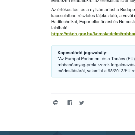
Mindezen feladatokról az értékesítő személyz
Az értékesítést és a nyilvántartást a Budap
kapcsolatban részletes tájékoztató, a vevői
Haditechnikai, Exportellenőrzési és Nemesf
található:
https://mkeh.gov.hu/kereskedelmi/robb
Kapcsolódó jogszabály
:
*Az Európai Parlament és a Tanács (EU) 
robbanóanyag-prekurzorok forgalmazásár
módosításáról, valamint a 98/2013/EU re