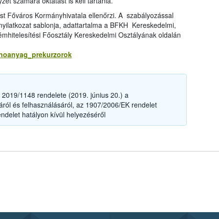
et számára oktatást is kell tartania.
est Főváros Kormányhivatala ellenőrzi. A szabályozással
 nyilatkozat sablonja, adattartalma a BFKH Kereskedelmi,
émhitelesítési Főosztály Kereskedelmi Osztályának oldalán
anoanyag_prekurzorok
2019/1148 rendelete (2019. június 20.) a
ól és felhasználásáról, az 1907/2006/EK rendelet
ndelet hatályon kívül helyezéséről