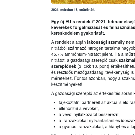
2021. március 18, csütörtök
Egy új EU-s rendelet* 2021. február else
keverékek forgalmazását és felhasználás
kereskedelem gyakorlatát.
A rendelet alapján
lakossági személy
nem 
nitrátból származó nitrogén tartalma nagy
45,7% ammónium-nitrátot jelent. Ha a műt
nitrátot, a gazdasági szereplő csak
szakmai
szereplőnek
(3. cikk 10. pont) értékesíthet
és részidős mezőgazdasági tevékenység is i
méretéhez. Fontos azonban, hogy a szakma
készítményeket!
A gazdasági szereplő az értékesítés során 
tájékoztatni partnereit az aktuális előír
ellenőrizni a vevőket,
a vevői nyilatkozatot beszerezni,
a tranzakciókat nyilvántartani és idősz
a gyanús tranzakciókat, a hiányt és a lop