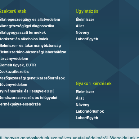
Szakterületek
Ügyintézés
Állat-egészségügy és állatvédelem
Élelmiszer
Állategészségügyi diagnosztika
Állat
Állatgyógyászati termékek
Növény
Borászat és alkoholos italok
Labor/Egyéb
Élelmiszer- és takarmánybiztonság
Élelmiszerlánc-biztonsági laborhálózat
Járványvédelem
Kiemelt ügyek, EUTR
Kockázatkezelés
Mezőgazdasági genetikai erőforrások
Gyakori kérdések
Növényvédelem
Nyilvántartási és Felügyeleti Díj
Élelmiszer
Rendszerszervezés és felügyelet
Állat
Termékpálya-ellenőrzés
Növény
Laboratóriumok
Labor/Egyéb
, hogyan gondoskodunk személyes adatai védelméről. Weboldalunk cook