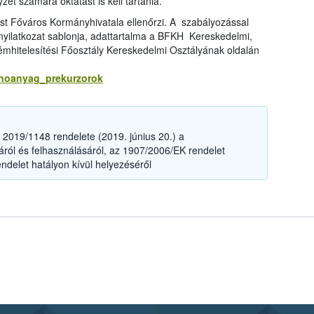
et számára oktatást is kell tartania.
est Főváros Kormányhivatala ellenőrzi. A szabályozással
 nyilatkozat sablonja, adattartalma a BFKH Kereskedelmi,
émhitelesítési Főosztály Kereskedelmi Osztályának oldalán
anoanyag_prekurzorok
2019/1148 rendelete (2019. június 20.) a
ól és felhasználásáról, az 1907/2006/EK rendelet
ndelet hatályon kívül helyezéséről