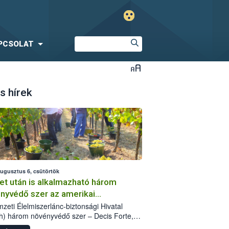
PCSOLAT
s hírek
augusztus 6, csütörtök
et után is alkalmazható három
nyvédő szer az amerikai
őkabóca ellen
zeti Élelmiszerlánc-biztonsági Hivatal
h) három növényvédő szer – Decis Forte,
an 24 EW, Oroganic – engedélyokiratát