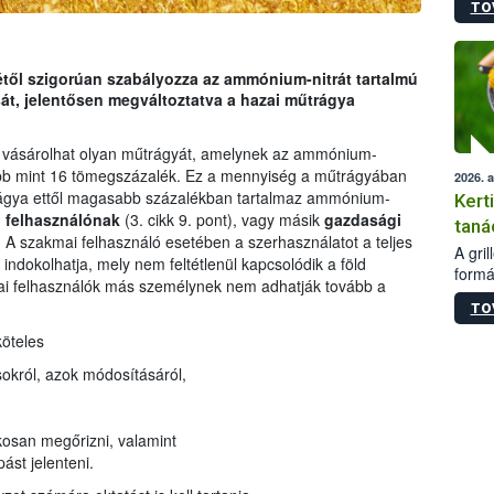
TO
módos
egész
felha
célja
jétől szigorúan szabályozza az ammónium-nitrát tartalmú
lehet
át, jelentősen megváltoztatva a hazai műtrágya
Az Or
felha
vásárolhat olyan műtrágyát, amelynek az ammónium-
terme
obb mint 16 tömegszázalék. Ez a mennyiség a műtrágyában
2026. 
rágya ettől magasabb százalékban tartalmaz ammónium-
Kert
 felhasználónak
(3. cikk 9. pont), vagy másik
gazdasági
taná
i. A szakmai felhasználó esetében a szerhasználatot a teljes
A gri
ndokolhatja, mely nem feltétlenül kapcsolódik a föld
formá
i felhasználók más személynek nem adhatják tovább a
romlá
TO
szapo
sütög
köteles
techni
ásokról, azok módosításáról,
alapa
higié
hőkez
akosan megőrizni, valamint
tárol
Hivat
ást jelenteni.
a biz