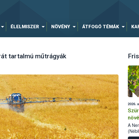
ÉLELMISZER
NÖVÉNY
ÁTFOGÓ TÉMÁK
KA
át tartalmú műtrágyák
Fris
2026. 
Szür
növé
szől
A Nem
(Nébi
Klart