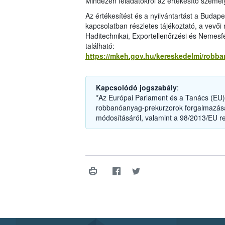
Mindezen feladatokról az értékesítő személyz
Az értékesítést és a nyilvántartást a Budap
kapcsolatban részletes tájékoztató, a vevői
Haditechnikai, Exportellenőrzési és Nemesf
található:
https://mkeh.gov.hu/kereskedelmi/robb
Kapcsolódó jogszabály
:
*Az Európai Parlament és a Tanács (EU) 
robbanóanyag-prekurzorok forgalmazásár
módosításáról, valamint a 98/2013/EU re