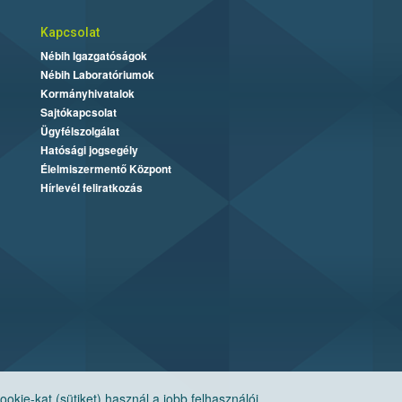
Kapcsolat
Nébih Igazgatóságok
Nébih Laboratóriumok
Kormányhivatalok
Sajtókapcsolat
Ügyfélszolgálat
Hatósági jogsegély
Élelmiszermentő Központ
Hírlevél feliratkozás
ie-kat (sütiket) használ a jobb felhasználói