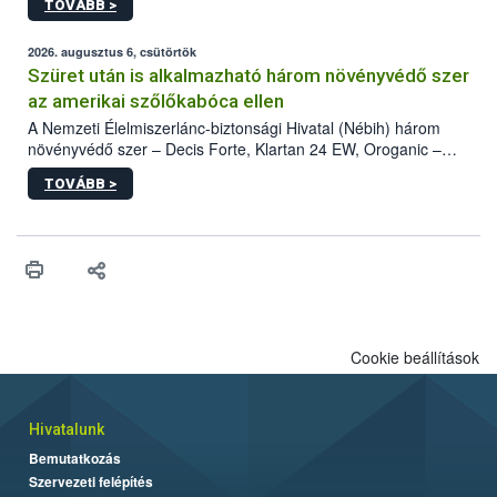
TOVÁBB >
kártevőt nem csak színcsapdában találták meg, de már fertőzött
fában is azonosították. A növényvédelmi szakemberek folytatják
az intenzív felderítést, emellett az intézkedéseket a szlovák
2026. augusztus 6, csütörtök
hatósággal is összehangolják a terjedés megállítása érdekében.
Szüret után is alkalmazható három növényvédő szer
az amerikai szőlőkabóca ellen
A Nemzeti Élelmiszerlánc-biztonsági Hivatal (Nébih) három
növényvédő szer – Decis Forte, Klartan 24 EW, Oroganic –
engedélyokiratát módosította, így azok a szüretet követően,
TOVÁBB >
egészen a vesszőérettség (BBCH 91) stádiumáig
felhasználhatóak a szőlőben. A kiterjesztések célja, hogy a korai
érésű szőlőkben is legyen lehetőség a károsító elleni további
védekezésre. Az Oroganic készítmény kis kiszerelésben kiskerti
felhasználók számára is elérhető és ökológiai termesztésben is
engedélyezett.
Cookie beállítások
Hivatalunk
Bemutatkozás
Szervezeti felépítés