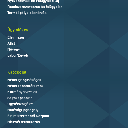
Nyilvántartási és Felügyeleti Díj
Rendszerszervezés és felügyelet
Termékpálya-ellenőrzés
Ügyintézés
Élelmiszer
Állat
Növény
Labor/Egyéb
Kapcsolat
Nébih Igazgatóságok
Nébih Laboratóriumok
Kormányhivatalok
Sajtókapcsolat
Ügyfélszolgálat
Hatósági jogsegély
Élelmiszermentő Központ
Hírlevél feliratkozás