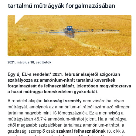
tartalmú műtrágyák forgalmazásában
2021. március 18, csütörtök
Egy új EU-s rendelet* 2021. február elsejétől szigorúan
szabályozza az ammónium-nitrát tartalmú keverékek
forgalmazását és felhasználását, jelentősen megváltoztatva
a hazai műtrágya kereskedelem gyakorlatát.
A rendelet alapján
lakossági személy
nem vásárolhat olyan
műtrágyát, amelynek az ammónium-nitrátból származó nitrogén
tartalma nagyobb mint 16 tömegszázalék. Ez a mennyiség a
műtrágyában 45,7% ammónium-nitrátot jelent. Ha a műtrágya
ettől magasabb százalékban tartalmaz ammónium-nitrátot, a
gazdasági szereplő csak
szakmai felhasználónak
(3. cikk 9.