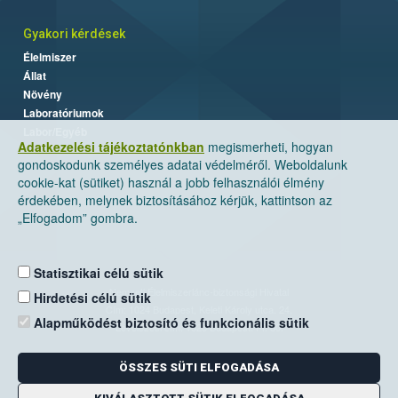
Gyakori kérdések
Élelmiszer
Állat
Növény
Laboratóriumok
Labor/Egyéb
Adatkezelési tájékoztatónkban
megismerheti, hogyan
gondoskodunk személyes adatai védelméről. Weboldalunk
cookie-kat (sütiket) használ a jobb felhasználói élmény
érdekében, melynek biztosításához kérjük, kattintson az
„Elfogadom” gombra.
Statisztikai célú sütik
Nemzeti Élelmiszerlánc-biztonsági Hivatal
Hirdetési célú sütik
Cím: 1024 Budapest, Keleti Károly utca. 24.
Alapműködést biztosító és funkcionális sütik
Levelezési cím: 1525 Budapest. Pf. 30.
ÖSSZES SÜTI ELFOGADÁSA
E-mail:
ugyfelszolgalat@nebih.gov.hu
Zöld szám: 06-80/263-244