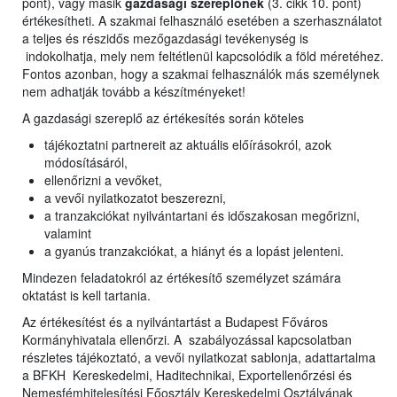
pont), vagy másik
gazdasági szereplőnek
(3. cikk 10. pont)
értékesítheti. A szakmai felhasználó esetében a szerhasználatot
a teljes és részidős mezőgazdasági tevékenység is
indokolhatja, mely nem feltétlenül kapcsolódik a föld méretéhez.
Fontos azonban, hogy a szakmai felhasználók más személynek
nem adhatják tovább a készítményeket!
A gazdasági szereplő az értékesítés során köteles
tájékoztatni partnereit az aktuális előírásokról, azok
módosításáról,
ellenőrizni a vevőket,
a vevői nyilatkozatot beszerezni,
a tranzakciókat nyilvántartani és időszakosan megőrizni,
valamint
a gyanús tranzakciókat, a hiányt és a lopást jelenteni.
Mindezen feladatokról az értékesítő személyzet számára
oktatást is kell tartania.
Az értékesítést és a nyilvántartást a Budapest Főváros
Kormányhivatala ellenőrzi. A szabályozással kapcsolatban
részletes tájékoztató, a vevői nyilatkozat sablonja, adattartalma
a BFKH Kereskedelmi, Haditechnikai, Exportellenőrzési és
Nemesfémhitelesítési Főosztály Kereskedelmi Osztályának