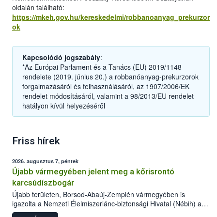
oldalán található:
https://mkeh.gov.hu/kereskedelmi/robbanoanyag_prekurzor
ok
Kapcsolódó jogszabály
:
*Az Európai Parlament és a Tanács (EU) 2019/1148
rendelete (2019. június 20.) a robbanóanyag-prekurzorok
forgalmazásáról és felhasználásáról, az 1907/2006/EK
rendelet módosításáról, valamint a 98/2013/EU rendelet
hatályon kívül helyezéséről
Friss hírek
2026. augusztus 7, péntek
Újabb vármegyében jelent meg a kőrisrontó
karcsúdíszbogár
Újabb területen, Borsod-Abaúj-Zemplén vármegyében is
igazolta a Nemzeti Élelmiszerlánc-biztonsági Hivatal (Nébih) a
kőrisrontó karcsúdíszbogár (Agrilus planipennis) jelenlétét. A