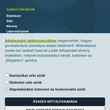
Gyakori kérdések
Élelmiszer
Állat
Növény
Laboratóriumok
Labor/Egyéb
Adatkezelési tájékoztatónkban
megismerheti, hogyan
gondoskodunk személyes adatai védelméről. Weboldalunk
cookie-kat (sütiket) használ a jobb felhasználói élmény
érdekében, melynek biztosításához kérjük, kattintson az
„Elfogadom” gombra.
Statisztikai célú sütik
Nemzeti Élelmiszerlánc-biztonsági Hivatal
Hirdetési célú sütik
Cím: 1024 Budapest, Keleti Károly utca. 24.
Alapműködést biztosító és funkcionális sütik
Levelezési cím: 1525 Budapest. Pf. 30.
ÖSSZES SÜTI ELFOGADÁSA
E-mail:
ugyfelszolgalat@nebih.gov.hu
Zöld szám: 06-80/263-244