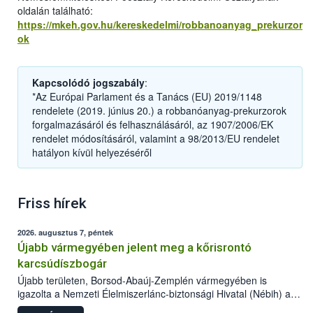
oldalán található:
https://mkeh.gov.hu/kereskedelmi/robbanoanyag_prekurzor
ok
Kapcsolódó jogszabály
:
*Az Európai Parlament és a Tanács (EU) 2019/1148
rendelete (2019. június 20.) a robbanóanyag-prekurzorok
forgalmazásáról és felhasználásáról, az 1907/2006/EK
rendelet módosításáról, valamint a 98/2013/EU rendelet
hatályon kívül helyezéséről
Friss hírek
2026. augusztus 7, péntek
Újabb vármegyében jelent meg a kőrisrontó
karcsúdíszbogár
Újabb területen, Borsod-Abaúj-Zemplén vármegyében is
igazolta a Nemzeti Élelmiszerlánc-biztonsági Hivatal (Nébih) a
kőrisrontó karcsúdíszbogár (Agrilus planipennis) jelenlétét. A