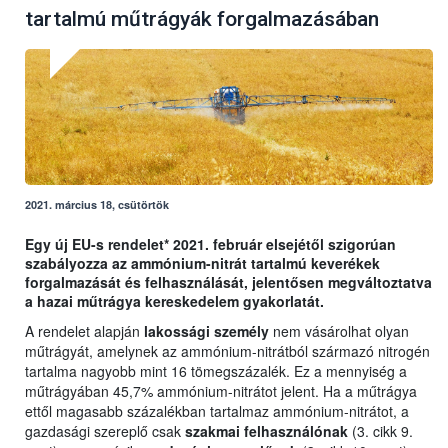
tartalmú műtrágyák forgalmazásában
2021. március 18, csütörtök
Egy új EU-s rendelet* 2021. február elsejétől szigorúan
szabályozza az ammónium-nitrát tartalmú keverékek
forgalmazását és felhasználását, jelentősen megváltoztatva
a hazai műtrágya kereskedelem gyakorlatát.
A rendelet alapján
lakossági személy
nem vásárolhat olyan
műtrágyát, amelynek az ammónium-nitrátból származó nitrogén
tartalma nagyobb mint 16 tömegszázalék. Ez a mennyiség a
műtrágyában 45,7% ammónium-nitrátot jelent. Ha a műtrágya
ettől magasabb százalékban tartalmaz ammónium-nitrátot, a
gazdasági szereplő csak
szakmai felhasználónak
(3. cikk 9.