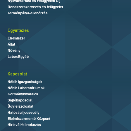
Nyilvántartási és Felügyeleti Díj
Rendszerszervezés és felügyelet
Termékpálya-ellenőrzés
Ügyintézés
Élelmiszer
Állat
Növény
Labor/Egyéb
Kapcsolat
Nébih Igazgatóságok
Nébih Laboratóriumok
Kormányhivatalok
Sajtókapcsolat
Ügyfélszolgálat
Hatósági jogsegély
Élelmiszermentő Központ
Hírlevél feliratkozás