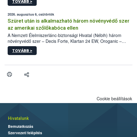
TOVÁBB >
kártevőt nem csak színcsapdában találták meg, de már fertőzött
fában is azonosították. A növényvédelmi szakemberek folytatják
az intenzív felderítést, emellett az intézkedéseket a szlovák
2026. augusztus 6, csütörtök
hatósággal is összehangolják a terjedés megállítása érdekében.
Szüret után is alkalmazható három növényvédő szer
az amerikai szőlőkabóca ellen
A Nemzeti Élelmiszerlánc-biztonsági Hivatal (Nébih) három
növényvédő szer – Decis Forte, Klartan 24 EW, Oroganic –
engedélyokiratát módosította, így azok a szüretet követően,
TOVÁBB >
egészen a vesszőérettség (BBCH 91) stádiumáig
felhasználhatóak a szőlőben. A kiterjesztések célja, hogy a korai
érésű szőlőkben is legyen lehetőség a károsító elleni további
védekezésre. Az Oroganic készítmény kis kiszerelésben kiskerti
felhasználók számára is elérhető és ökológiai termesztésben is
engedélyezett.
Cookie beállítások
Hivatalunk
Bemutatkozás
Szervezeti felépítés