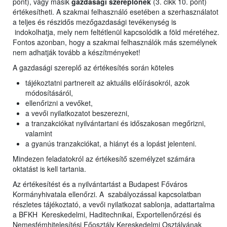
pont), vagy másik
gazdasági szereplőnek
(3. cikk 10. pont)
értékesítheti. A szakmai felhasználó esetében a szerhasználatot
a teljes és részidős mezőgazdasági tevékenység is
indokolhatja, mely nem feltétlenül kapcsolódik a föld méretéhez.
Fontos azonban, hogy a szakmai felhasználók más személynek
nem adhatják tovább a készítményeket!
A gazdasági szereplő az értékesítés során köteles
tájékoztatni partnereit az aktuális előírásokról, azok
módosításáról,
ellenőrizni a vevőket,
a vevői nyilatkozatot beszerezni,
a tranzakciókat nyilvántartani és időszakosan megőrizni,
valamint
a gyanús tranzakciókat, a hiányt és a lopást jelenteni.
Mindezen feladatokról az értékesítő személyzet számára
oktatást is kell tartania.
Az értékesítést és a nyilvántartást a Budapest Főváros
Kormányhivatala ellenőrzi. A szabályozással kapcsolatban
részletes tájékoztató, a vevői nyilatkozat sablonja, adattartalma
a BFKH Kereskedelmi, Haditechnikai, Exportellenőrzési és
Nemesfémhitelesítési Főosztály Kereskedelmi Osztályának