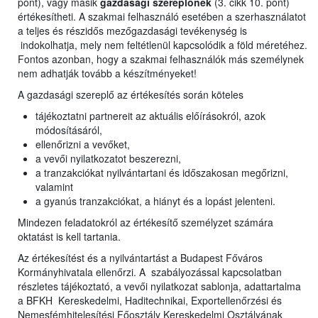
pont), vagy másik
gazdasági szereplőnek
(3. cikk 10. pont)
értékesítheti. A szakmai felhasználó esetében a szerhasználatot
a teljes és részidős mezőgazdasági tevékenység is
indokolhatja, mely nem feltétlenül kapcsolódik a föld méretéhez.
Fontos azonban, hogy a szakmai felhasználók más személynek
nem adhatják tovább a készítményeket!
A gazdasági szereplő az értékesítés során köteles
tájékoztatni partnereit az aktuális előírásokról, azok
módosításáról,
ellenőrizni a vevőket,
a vevői nyilatkozatot beszerezni,
a tranzakciókat nyilvántartani és időszakosan megőrizni,
valamint
a gyanús tranzakciókat, a hiányt és a lopást jelenteni.
Mindezen feladatokról az értékesítő személyzet számára
oktatást is kell tartania.
Az értékesítést és a nyilvántartást a Budapest Főváros
Kormányhivatala ellenőrzi. A szabályozással kapcsolatban
részletes tájékoztató, a vevői nyilatkozat sablonja, adattartalma
a BFKH Kereskedelmi, Haditechnikai, Exportellenőrzési és
Nemesfémhitelesítési Főosztály Kereskedelmi Osztályának