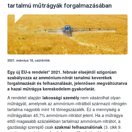
tartalmú műtrágyák forgalmazásában
2021. március 18, csütörtök
Egy új EU-s rendelet* 2021. február elsejétől szigorúan
szabályozza az ammónium-nitrát tartalmú keverékek
forgalmazását és felhasználását, jelentősen megváltoztatva
a hazai műtrágya kereskedelem gyakorlatát.
A rendelet alapján
lakossági személy
nem vásárolhat olyan
műtrágyát, amelynek az ammónium-nitrátból származó nitrogén
tartalma nagyobb mint 16 tömegszázalék. Ez a mennyiség a
műtrágyában 45,7% ammónium-nitrátot jelent. Ha a műtrágya
ettől magasabb százalékban tartalmaz ammónium-nitrátot, a
gazdasági szereplő csak
szakmai felhasználónak
(3. cikk 9.