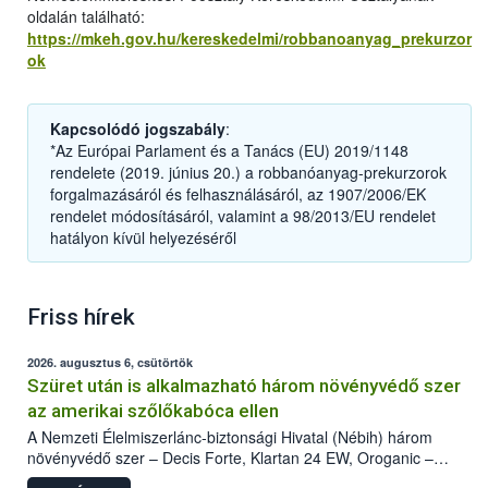
oldalán található:
https://mkeh.gov.hu/kereskedelmi/robbanoanyag_prekurzor
ok
Kapcsolódó jogszabály
:
*Az Európai Parlament és a Tanács (EU) 2019/1148
rendelete (2019. június 20.) a robbanóanyag-prekurzorok
forgalmazásáról és felhasználásáról, az 1907/2006/EK
rendelet módosításáról, valamint a 98/2013/EU rendelet
hatályon kívül helyezéséről
Friss hírek
2026. augusztus 6, csütörtök
Szüret után is alkalmazható három növényvédő szer
az amerikai szőlőkabóca ellen
A Nemzeti Élelmiszerlánc-biztonsági Hivatal (Nébih) három
növényvédő szer – Decis Forte, Klartan 24 EW, Oroganic –
engedélyokiratát módosította, így azok a szüretet követően,