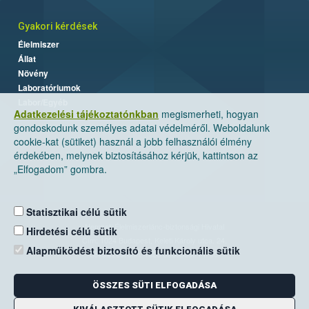
Gyakori kérdések
Élelmiszer
Állat
Növény
Laboratóriumok
Labor/Egyéb
Adatkezelési tájékoztatónkban
megismerheti, hogyan
gondoskodunk személyes adatai védelméről. Weboldalunk
cookie-kat (sütiket) használ a jobb felhasználói élmény
érdekében, melynek biztosításához kérjük, kattintson az
„Elfogadom” gombra.
Statisztikai célú sütik
Nemzeti Élelmiszerlánc-biztonsági Hivatal
Hirdetési célú sütik
Cím: 1024 Budapest, Keleti Károly utca. 24.
Alapműködést biztosító és funkcionális sütik
Levelezési cím: 1525 Budapest. Pf. 30.
ÖSSZES SÜTI ELFOGADÁSA
E-mail:
ugyfelszolgalat@nebih.gov.hu
Zöld szám: 06-80/263-244