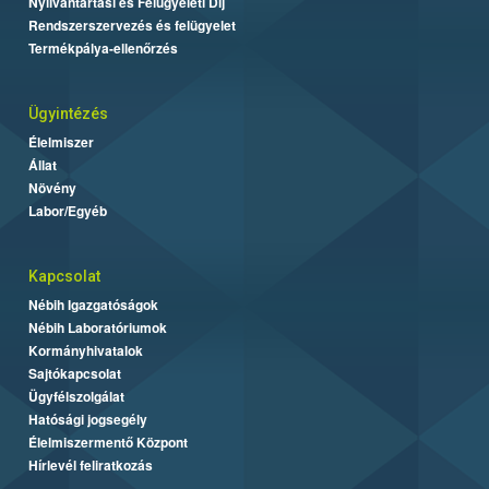
Nyilvántartási és Felügyeleti Díj
Rendszerszervezés és felügyelet
Termékpálya-ellenőrzés
Ügyintézés
Élelmiszer
Állat
Növény
Labor/Egyéb
Kapcsolat
Nébih Igazgatóságok
Nébih Laboratóriumok
Kormányhivatalok
Sajtókapcsolat
Ügyfélszolgálat
Hatósági jogsegély
Élelmiszermentő Központ
Hírlevél feliratkozás