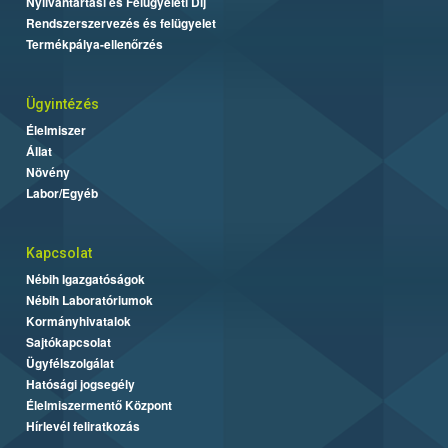
Nyilvántartási és Felügyeleti Díj
Rendszerszervezés és felügyelet
Termékpálya-ellenőrzés
Ügyintézés
Élelmiszer
Állat
Növény
Labor/Egyéb
Kapcsolat
Nébih Igazgatóságok
Nébih Laboratóriumok
Kormányhivatalok
Sajtókapcsolat
Ügyfélszolgálat
Hatósági jogsegély
Élelmiszermentő Központ
Hírlevél feliratkozás