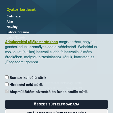
Gyakori kérdések
Élelmiszer
Állat
Növény
Laboratóriumok
Labor/Egyéb
Adatkezelési tájékoztatónkban
megismerheti, hogyan
gondoskodunk személyes adatai védelméről. Weboldalunk
cookie-kat (sütiket) használ a jobb felhasználói élmény
érdekében, melynek biztosításához kérjük, kattintson az
„Elfogadom” gombra.
Statisztikai célú sütik
Nemzeti Élelmiszerlánc-biztonsági Hivatal
Hirdetési célú sütik
Cím: 1024 Budapest, Keleti Károly utca. 24.
Alapműködést biztosító és funkcionális sütik
Levelezési cím: 1525 Budapest. Pf. 30.
ÖSSZES SÜTI ELFOGADÁSA
E-mail:
ugyfelszolgalat@nebih.gov.hu
Zöld szám: 06-80/263-244