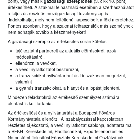
pont), vagy másik
gazdasági szereplőnek
(3. cikk 10. pont)
értékesítheti. A szakmai felhasználó esetében a szerhasználatot
a teljes és részidős mezőgazdasági tevékenység is
indokolhatja, mely nem feltétlenül kapcsolódik a föld méretéhez.
Fontos azonban, hogy a szakmai felhasználók más személynek
nem adhatják tovább a készítményeket!
A gazdasági szereplő az értékesítés során köteles
tájékoztatni partnereit az aktuális előírásokról, azok
módosításáról,
ellenőrizni a vevőket,
a vevői nyilatkozatot beszerezni,
a tranzakciókat nyilvántartani és időszakosan megőrizni,
valamint
a gyanús tranzakciókat, a hiányt és a lopást jelenteni.
Mindezen feladatokról az értékesítő személyzet számára
oktatást is kell tartania.
Az értékesítést és a nyilvántartást a Budapest Főváros
Kormányhivatala ellenőrzi. A szabályozással kapcsolatban
részletes tájékoztató, a vevői nyilatkozat sablonja, adattartalma
a BFKH Kereskedelmi, Haditechnikai, Exportellenőrzési és
Nemesfémhitelesítési Főosztály Kereskedelmi Osztályának