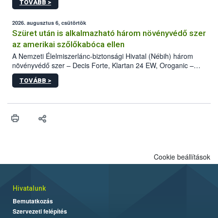
TOVÁBB >
kártevőt nem csak színcsapdában találták meg, de már fertőzött
fában is azonosították. A növényvédelmi szakemberek folytatják
az intenzív felderítést, emellett az intézkedéseket a szlovák
2026. augusztus 6, csütörtök
hatósággal is összehangolják a terjedés megállítása érdekében.
Szüret után is alkalmazható három növényvédő szer
az amerikai szőlőkabóca ellen
A Nemzeti Élelmiszerlánc-biztonsági Hivatal (Nébih) három
növényvédő szer – Decis Forte, Klartan 24 EW, Oroganic –
engedélyokiratát módosította, így azok a szüretet követően,
TOVÁBB >
egészen a vesszőérettség (BBCH 91) stádiumáig
felhasználhatóak a szőlőben. A kiterjesztések célja, hogy a korai
érésű szőlőkben is legyen lehetőség a károsító elleni további
védekezésre. Az Oroganic készítmény kis kiszerelésben kiskerti
felhasználók számára is elérhető és ökológiai termesztésben is
engedélyezett.
Cookie beállítások
Hivatalunk
Bemutatkozás
Szervezeti felépítés