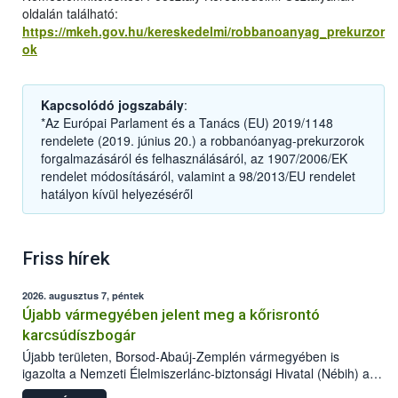
oldalán található:
https://mkeh.gov.hu/kereskedelmi/robbanoanyag_prekurzor
ok
Kapcsolódó jogszabály
:
*Az Európai Parlament és a Tanács (EU) 2019/1148
rendelete (2019. június 20.) a robbanóanyag-prekurzorok
forgalmazásáról és felhasználásáról, az 1907/2006/EK
rendelet módosításáról, valamint a 98/2013/EU rendelet
hatályon kívül helyezéséről
Friss hírek
2026. augusztus 7, péntek
Újabb vármegyében jelent meg a kőrisrontó
karcsúdíszbogár
Újabb területen, Borsod-Abaúj-Zemplén vármegyében is
igazolta a Nemzeti Élelmiszerlánc-biztonsági Hivatal (Nébih) a
kőrisrontó karcsúdíszbogár (Agrilus planipennis) jelenlétét. A