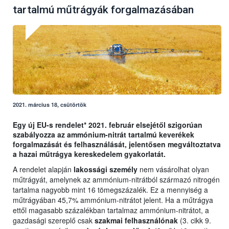
tartalmú műtrágyák forgalmazásában
2021. március 18, csütörtök
Egy új EU-s rendelet* 2021. február elsejétől szigorúan
szabályozza az ammónium-nitrát tartalmú keverékek
forgalmazását és felhasználását, jelentősen megváltoztatva
a hazai műtrágya kereskedelem gyakorlatát.
A rendelet alapján
lakossági személy
nem vásárolhat olyan
műtrágyát, amelynek az ammónium-nitrátból származó nitrogén
tartalma nagyobb mint 16 tömegszázalék. Ez a mennyiség a
műtrágyában 45,7% ammónium-nitrátot jelent. Ha a műtrágya
ettől magasabb százalékban tartalmaz ammónium-nitrátot, a
gazdasági szereplő csak
szakmai felhasználónak
(3. cikk 9.