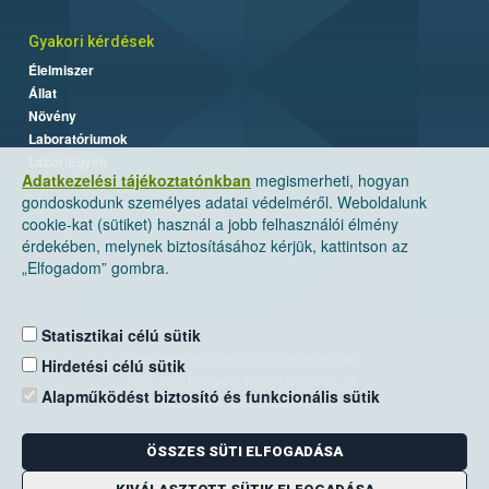
Gyakori kérdések
Élelmiszer
Állat
Növény
Laboratóriumok
Labor/Egyéb
Adatkezelési tájékoztatónkban
megismerheti, hogyan
gondoskodunk személyes adatai védelméről. Weboldalunk
cookie-kat (sütiket) használ a jobb felhasználói élmény
érdekében, melynek biztosításához kérjük, kattintson az
„Elfogadom” gombra.
Statisztikai célú sütik
Nemzeti Élelmiszerlánc-biztonsági Hivatal
Hirdetési célú sütik
Cím: 1024 Budapest, Keleti Károly utca. 24.
Alapműködést biztosító és funkcionális sütik
Levelezési cím: 1525 Budapest. Pf. 30.
ÖSSZES SÜTI ELFOGADÁSA
E-mail:
ugyfelszolgalat@nebih.gov.hu
Zöld szám: 06-80/263-244