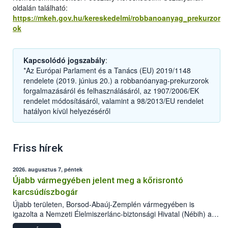
oldalán található:
https://mkeh.gov.hu/kereskedelmi/robbanoanyag_prekurzor
ok
Kapcsolódó jogszabály
:
*Az Európai Parlament és a Tanács (EU) 2019/1148
rendelete (2019. június 20.) a robbanóanyag-prekurzorok
forgalmazásáról és felhasználásáról, az 1907/2006/EK
rendelet módosításáról, valamint a 98/2013/EU rendelet
hatályon kívül helyezéséről
Friss hírek
2026. augusztus 7, péntek
Újabb vármegyében jelent meg a kőrisrontó
karcsúdíszbogár
Újabb területen, Borsod-Abaúj-Zemplén vármegyében is
igazolta a Nemzeti Élelmiszerlánc-biztonsági Hivatal (Nébih) a
kőrisrontó karcsúdíszbogár (Agrilus planipennis) jelenlétét. A