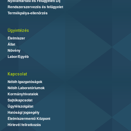
Nyilvántartási és Felügyeleti Díj
Rendszerszervezés és felügyelet
Termékpálya-ellenőrzés
Ügyintézés
Élelmiszer
Állat
Növény
Labor/Egyéb
Kapcsolat
Nébih Igazgatóságok
Nébih Laboratóriumok
Kormányhivatalok
Sajtókapcsolat
Ügyfélszolgálat
Hatósági jogsegély
Élelmiszermentő Központ
Hírlevél feliratkozás