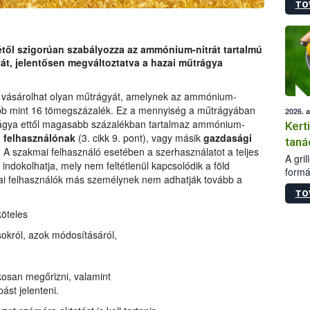
TO
módos
egész
felha
célja
jétől szigorúan szabályozza az ammónium-nitrát tartalmú
lehet
át, jelentősen megváltoztatva a hazai műtrágya
Az Or
felha
vásárolhat olyan műtrágyát, amelynek az ammónium-
terme
obb mint 16 tömegszázalék. Ez a mennyiség a műtrágyában
2026. 
rágya ettől magasabb százalékban tartalmaz ammónium-
Kert
 felhasználónak
(3. cikk 9. pont), vagy másik
gazdasági
taná
i. A szakmai felhasználó esetében a szerhasználatot a teljes
A gri
ndokolhatja, mely nem feltétlenül kapcsolódik a föld
formá
i felhasználók más személynek nem adhatják tovább a
romlá
TO
szapo
sütög
köteles
techni
ásokról, azok módosításáról,
alapa
higié
hőkez
akosan megőrizni, valamint
tárol
Hivat
ást jelenteni.
a biz