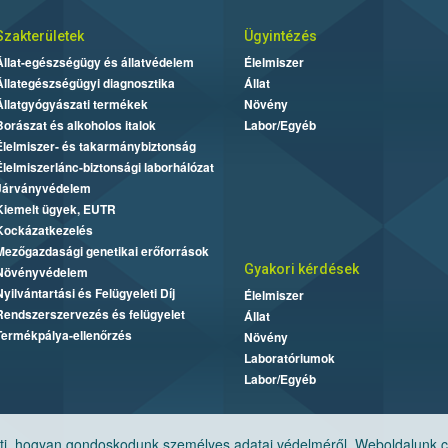
Szakterületek
Ügyintézés
Állat-egészségügy és állatvédelem
Élelmiszer
Állategészségügyi diagnosztika
Állat
Állatgyógyászati termékek
Növény
Borászat és alkoholos italok
Labor/Egyéb
Élelmiszer- és takarmánybiztonság
Élelmiszerlánc-biztonsági laborhálózat
Járványvédelem
Kiemelt ügyek, EUTR
Kockázatkezelés
Mezőgazdasági genetikai erőforrások
Gyakori kérdések
Növényvédelem
Nyilvántartási és Felügyeleti Díj
Élelmiszer
Rendszerszervezés és felügyelet
Állat
Termékpálya-ellenőrzés
Növény
Laboratóriumok
Labor/Egyéb
, hogyan gondoskodunk személyes adatai védelméről. Weboldalunk cook