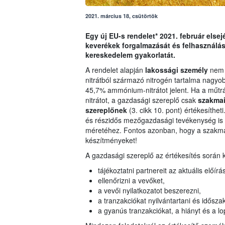
2021. március 18, csütörtök
Egy új EU-s rendelet* 2021. február else
keverékek forgalmazását és felhasználás
kereskedelem gyakorlatát.
A rendelet alapján
lakossági személy
nem 
nitrátból származó nitrogén tartalma nagy
45,7% ammónium-nitrátot jelent. Ha a műt
nitrátot, a gazdasági szereplő csak
szakmai
szereplőnek
(3. cikk 10. pont) értékesíthet
és részidős mezőgazdasági tevékenység is i
méretéhez. Fontos azonban, hogy a szakma
készítményeket!
A gazdasági szereplő az értékesítés során 
tájékoztatni partnereit az aktuális előír
ellenőrizni a vevőket,
a vevői nyilatkozatot beszerezni,
a tranzakciókat nyilvántartani és idősz
a gyanús tranzakciókat, a hiányt és a lop