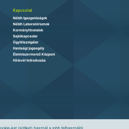
Kapcsolat
Nébih Igazgatóságok
Nébih Laboratóriumok
Kormányhivatalok
Sajtókapcsolat
Ügyfélszolgálat
Hatósági jogsegély
Élelmiszermentő Központ
Hírlevél feliratkozás
ie-kat (sütiket) használ a jobb felhasználói