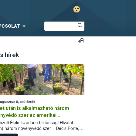
PCSOLAT
s hírek
augusztus 6, csütörtök
et után is alkalmazható három
nyvédő szer az amerikai
őkabóca ellen
zeti Élelmiszerlánc-biztonsági Hivatal
h) három növényvédő szer – Decis Forte,
an 24 EW, Oroganic – engedélyokiratát