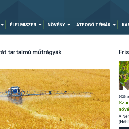
ÉLELMISZER
NÖVÉNY
ÁTFOGÓ TÉMÁK
KA
át tartalmú műtrágyák
Fris
2026. 
Szür
növé
szől
A Nem
(Nébi
Klart