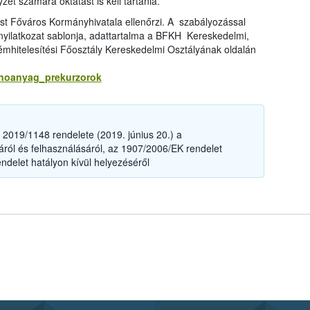
et számára oktatást is kell tartania.
est Főváros Kormányhivatala ellenőrzi. A szabályozással
 nyilatkozat sablonja, adattartalma a BFKH Kereskedelmi,
émhitelesítési Főosztály Kereskedelmi Osztályának oldalán
anoanyag_prekurzorok
2019/1148 rendelete (2019. június 20.) a
ól és felhasználásáról, az 1907/2006/EK rendelet
ndelet hatályon kívül helyezéséről