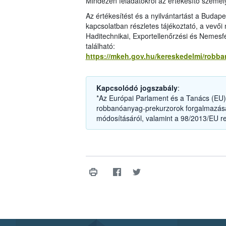
Mindezen feladatokról az értékesítő személyz
Az értékesítést és a nyilvántartást a Budap
kapcsolatban részletes tájékoztató, a vevői
Haditechnikai, Exportellenőrzési és Nemesf
található:
https://mkeh.gov.hu/kereskedelmi/robb
Kapcsolódó jogszabály
:
*Az Európai Parlament és a Tanács (EU) 
robbanóanyag-prekurzorok forgalmazásár
módosításáról, valamint a 98/2013/EU re