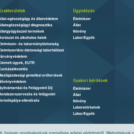
Szakterületek
Ügyintézés
Állat-egészségügy és állatvédelem
Élelmiszer
Állategészségügyi diagnosztika
Állat
Állatgyógyászati termékek
Növény
Borászat és alkoholos italok
Labor/Egyéb
Élelmiszer- és takarmánybiztonság
Élelmiszerlánc-biztonsági laborhálózat
Járványvédelem
Kiemelt ügyek, EUTR
Kockázatkezelés
Mezőgazdasági genetikai erőforrások
Gyakori kérdések
Növényvédelem
Nyilvántartási és Felügyeleti Díj
Élelmiszer
Rendszerszervezés és felügyelet
Állat
Termékpálya-ellenőrzés
Növény
Laboratóriumok
Labor/Egyéb
, hogyan gondoskodunk személyes adatai védelméről. Weboldalunk cook