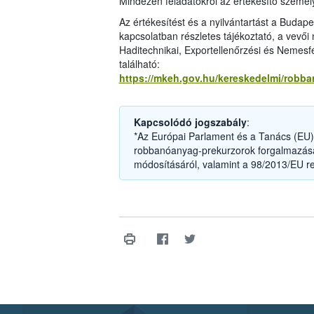
Mindezen feladatokról az értékesítő személyz
Az értékesítést és a nyilvántartást a Budap
kapcsolatban részletes tájékoztató, a vevői
Haditechnikai, Exportellenőrzési és Nemesf
található:
https://mkeh.gov.hu/kereskedelmi/robb
Kapcsolódó jogszabály
:
*Az Európai Parlament és a Tanács (EU) 
robbanóanyag-prekurzorok forgalmazásár
módosításáról, valamint a 98/2013/EU re