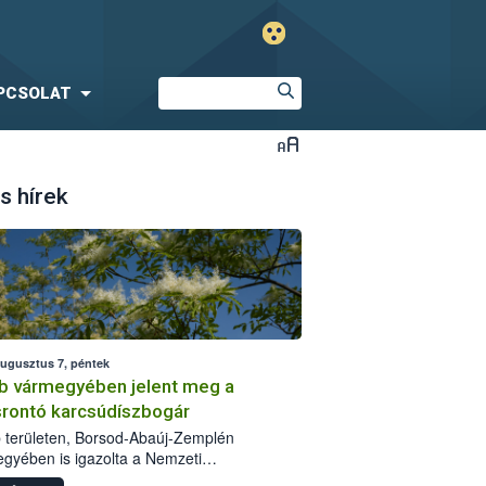
PCSOLAT
s hírek
augusztus 7, péntek
b vármegyében jelent meg a
srontó karcsúdíszbogár
 területen, Borsod-Abaúj-Zemplén
gyében is igazolta a Nemzeti
iszerlánc-biztonsági Hivatal (Nébih) a