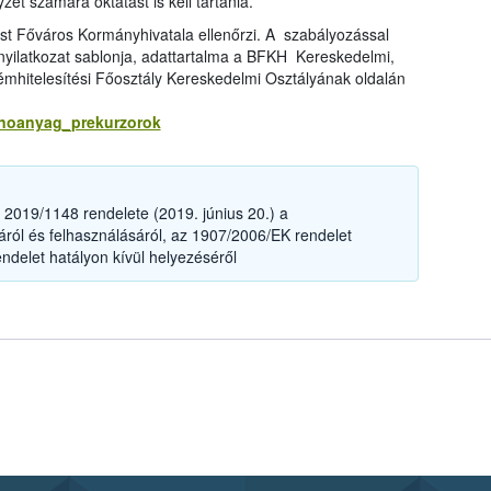
et számára oktatást is kell tartania.
est Főváros Kormányhivatala ellenőrzi. A szabályozással
 nyilatkozat sablonja, adattartalma a BFKH Kereskedelmi,
émhitelesítési Főosztály Kereskedelmi Osztályának oldalán
anoanyag_prekurzorok
2019/1148 rendelete (2019. június 20.) a
ól és felhasználásáról, az 1907/2006/EK rendelet
ndelet hatályon kívül helyezéséről