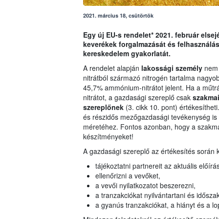
2021. március 18, csütörtök
Egy új EU-s rendelet* 2021. február else
keverékek forgalmazását és felhasználás
kereskedelem gyakorlatát.
A rendelet alapján
lakossági személy
nem 
nitrátból származó nitrogén tartalma nagy
45,7% ammónium-nitrátot jelent. Ha a műt
nitrátot, a gazdasági szereplő csak
szakmai
szereplőnek
(3. cikk 10. pont) értékesíthet
és részidős mezőgazdasági tevékenység is i
méretéhez. Fontos azonban, hogy a szakma
készítményeket!
A gazdasági szereplő az értékesítés során 
tájékoztatni partnereit az aktuális előír
ellenőrizni a vevőket,
a vevői nyilatkozatot beszerezni,
a tranzakciókat nyilvántartani és idősz
a gyanús tranzakciókat, a hiányt és a lop