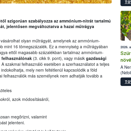
TO
kőris
jelen
talál
azono
jétől szigorúan szabályozza az ammónium-nitrát tartalmú
folyta
át, jelentősen megváltoztatva a hazai műtrágya
intéz
össze
vásárolhat olyan műtrágyát, amelynek az ammónium-
érdek
obb mint 16 tömegszázalék. Ez a mennyiség a műtrágyában
2026. 
rágya ettől magasabb százalékban tartalmaz ammónium-
Szür
 felhasználónak
(3. cikk 9. pont), vagy másik
gazdasági
növé
i. A szakmai felhasználó esetében a szerhasználatot a teljes
szől
A Nem
ndokolhatja, mely nem feltétlenül kapcsolódik a föld
(Nébi
i felhasználók más személynek nem adhatják tovább a
Klart
TO
módos
egész
köteles
felha
ásokról, azok módosításáról,
célja
lehet
Az Or
akosan megőrizni, valamint
felha
terme
ást jelenteni.