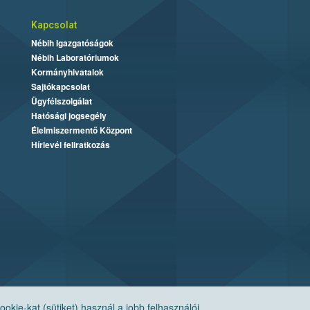
Kapcsolat
Nébih Igazgatóságok
Nébih Laboratóriumok
Kormányhivatalok
Sajtókapcsolat
Ügyfélszolgálat
Hatósági jogsegély
Élelmiszermentő Központ
Hírlevél feliratkozás
ie-kat (sütiket) használ a jobb felhasználói