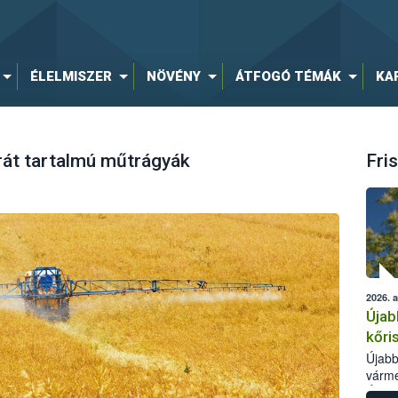
ÉLELMISZER
NÖVÉNY
ÁTFOGÓ TÉMÁK
KA
át tartalmú műtrágyák
Fris
2026. 
Újab
kőri
Újabb
várme
Élelm