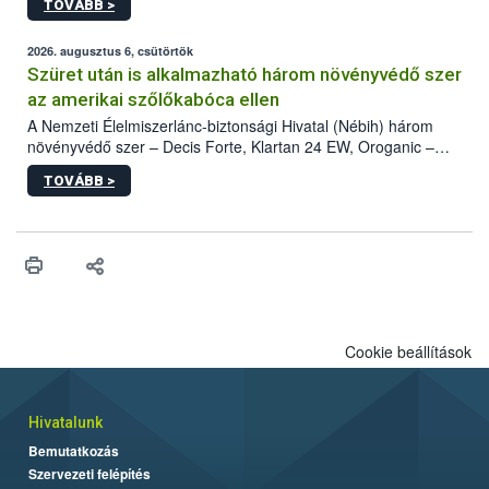
TOVÁBB >
kártevőt nem csak színcsapdában találták meg, de már fertőzött
fában is azonosították. A növényvédelmi szakemberek folytatják
az intenzív felderítést, emellett az intézkedéseket a szlovák
2026. augusztus 6, csütörtök
hatósággal is összehangolják a terjedés megállítása érdekében.
Szüret után is alkalmazható három növényvédő szer
az amerikai szőlőkabóca ellen
A Nemzeti Élelmiszerlánc-biztonsági Hivatal (Nébih) három
növényvédő szer – Decis Forte, Klartan 24 EW, Oroganic –
engedélyokiratát módosította, így azok a szüretet követően,
TOVÁBB >
egészen a vesszőérettség (BBCH 91) stádiumáig
felhasználhatóak a szőlőben. A kiterjesztések célja, hogy a korai
érésű szőlőkben is legyen lehetőség a károsító elleni további
védekezésre. Az Oroganic készítmény kis kiszerelésben kiskerti
felhasználók számára is elérhető és ökológiai termesztésben is
engedélyezett.
Cookie beállítások
Hivatalunk
Bemutatkozás
Szervezeti felépítés