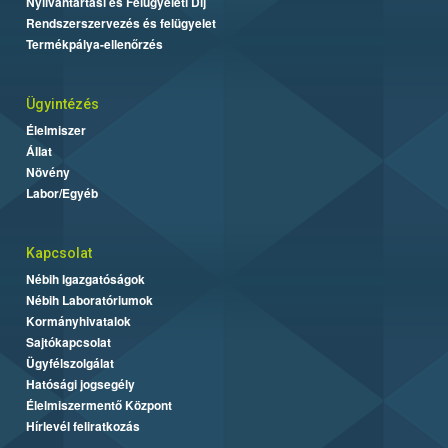
Nyilvántartási és Felügyeleti Díj
Rendszerszervezés és felügyelet
Termékpálya-ellenőrzés
Ügyintézés
Élelmiszer
Állat
Növény
Labor/Egyéb
Kapcsolat
Nébih Igazgatóságok
Nébih Laboratóriumok
Kormányhivatalok
Sajtókapcsolat
Ügyfélszolgálat
Hatósági jogsegély
Élelmiszermentő Központ
Hírlevél feliratkozás