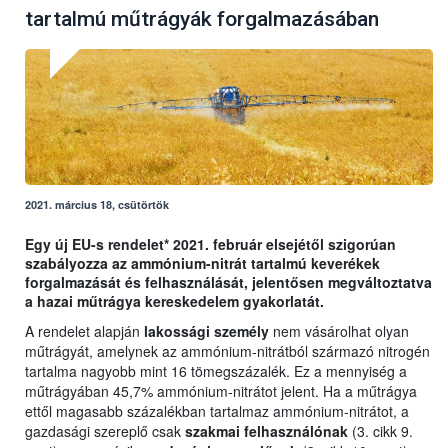
tartalmú műtrágyák forgalmazásában
2021. március 18, csütörtök
Egy új EU-s rendelet* 2021. február elsejétől szigorúan
szabályozza az ammónium-nitrát tartalmú keverékek
forgalmazását és felhasználását, jelentősen megváltoztatva
a hazai műtrágya kereskedelem gyakorlatát.
A rendelet alapján
lakossági személy
nem vásárolhat olyan
műtrágyát, amelynek az ammónium-nitrátból származó nitrogén
tartalma nagyobb mint 16 tömegszázalék. Ez a mennyiség a
műtrágyában 45,7% ammónium-nitrátot jelent. Ha a műtrágya
ettől magasabb százalékban tartalmaz ammónium-nitrátot, a
gazdasági szereplő csak
szakmai felhasználónak
(3. cikk 9.