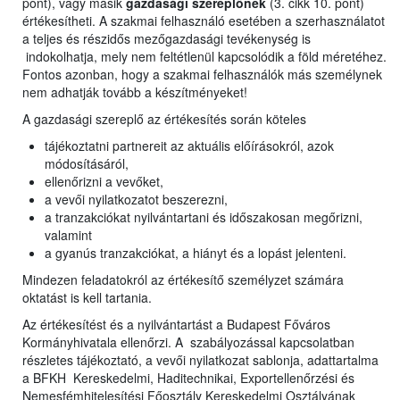
pont), vagy másik
gazdasági szereplőnek
(3. cikk 10. pont)
értékesítheti. A szakmai felhasználó esetében a szerhasználatot
a teljes és részidős mezőgazdasági tevékenység is
indokolhatja, mely nem feltétlenül kapcsolódik a föld méretéhez.
Fontos azonban, hogy a szakmai felhasználók más személynek
nem adhatják tovább a készítményeket!
A gazdasági szereplő az értékesítés során köteles
tájékoztatni partnereit az aktuális előírásokról, azok
módosításáról,
ellenőrizni a vevőket,
a vevői nyilatkozatot beszerezni,
a tranzakciókat nyilvántartani és időszakosan megőrizni,
valamint
a gyanús tranzakciókat, a hiányt és a lopást jelenteni.
Mindezen feladatokról az értékesítő személyzet számára
oktatást is kell tartania.
Az értékesítést és a nyilvántartást a Budapest Főváros
Kormányhivatala ellenőrzi. A szabályozással kapcsolatban
részletes tájékoztató, a vevői nyilatkozat sablonja, adattartalma
a BFKH Kereskedelmi, Haditechnikai, Exportellenőrzési és
Nemesfémhitelesítési Főosztály Kereskedelmi Osztályának