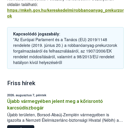
oldalán található:
https://mkeh.gov.hu/kereskedelmi/robbanoanyag_prekurzor
ok
Kapcsolódó jogszabály
:
*Az Európai Parlament és a Tanács (EU) 2019/1148
rendelete (2019. június 20.) a robbanóanyag-prekurzorok
forgalmazásáról és felhasználásáról, az 1907/2006/EK
rendelet módosításáról, valamint a 98/2013/EU rendelet
hatályon kívül helyezéséről
Friss hírek
2026. augusztus 7, péntek
Újabb vármegyében jelent meg a kőrisrontó
karcsúdíszbogár
Újabb területen, Borsod-Abaúj-Zemplén vármegyében is
igazolta a Nemzeti Élelmiszerlánc-biztonsági Hivatal (Nébih) a
kőrisrontó karcsúdíszbogár (Agrilus planipennis) jelenlétét. A