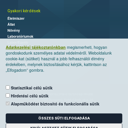
Gyakori kérdések
Élelmiszer
Állat
Növény
Laboratóriumok
Labor/Egyéb
Adatkezelési tájékoztatónkban
megismerheti, hogyan
gondoskodunk személyes adatai védelméről. Weboldalunk
cookie-kat (sütiket) használ a jobb felhasználói élmény
érdekében, melynek biztosításához kérjük, kattintson az
„Elfogadom” gombra.
Statisztikai célú sütik
Nemzeti Élelmiszerlánc-biztonsági Hivatal
Hirdetési célú sütik
Cím: 1024 Budapest, Keleti Károly utca. 24.
Alapműködést biztosító és funkcionális sütik
Levelezési cím: 1525 Budapest. Pf. 30.
ÖSSZES SÜTI ELFOGADÁSA
E-mail:
ugyfelszolgalat@nebih.gov.hu
Zöld szám: 06-80/263-244