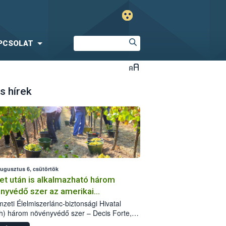
PCSOLAT
s hírek
augusztus 6, csütörtök
et után is alkalmazható három
nyvédő szer az amerikai
őkabóca ellen
zeti Élelmiszerlánc-biztonsági Hivatal
h) három növényvédő szer – Decis Forte,
an 24 EW, Oroganic – engedélyokiratát