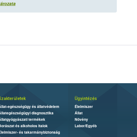
tározata
Szakterületek
Ügyintézés
Állat-egészségügy és állatvédelem
Élelmiszer
Állategészségügyi diagnosztika
Állat
Állatgyógyászati termékek
Növény
Borászat és alkoholos italok
Labor/Egyéb
Élelmiszer- és takarmánybiztonság