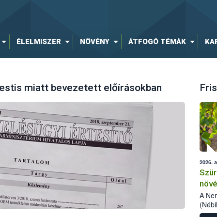
ÉLELMISZER
NÖVÉNY
ÁTFOGÓ TÉMÁK
KA
estis miatt bevezetett előírásokban
Fris
2026. 
Szür
növé
szől
A Nem
(Nébi
Klart