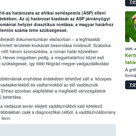
TO
módos
egész
8-as határozata az afrikai sertéspestis (ASP) elleni
felha
kében. Az új határozat kiadását az ASP járványügyi
célja
romániai helyzet drasztikus romlása, a magyar határhoz
lehet
elentős száma tette szükségessé.
Az Or
felha
kiterjedő dokumentumban elsősorban – a legfrissebb
terme
intett területek kockázati besorolása módosult. Szabolcs-
2026. 
t nőtt három szomszédos, a román határ közelében
Kert
vel. Heves megyében pedig, a megyehatárhoz közel eső
taná
vált szükségessé, így több Nógrád megyei vadgazdálkodási
A gri
formá
problémáinak enyhítése érdekében lehetővé vált a közepes
romlá
t vadaskertekből és vadfarmokból az élő vaddisznók
TO
szapo
. Ehhez azonban alapfeltétel a megfelelő vérvizsgálatok
sütög
ú betartása.
techni
alapa
 vadászat során elejtett vaddisznókból való kötelező
higié
továbbiakban csak a diagnosztikai célból, a vaddisznóállomány
hőkez
 fenn.
tárol
Hivat
a biz