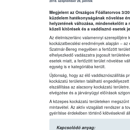
2018. szeptember 28, péntek
Megjelent az Országos Főállatorvos 3/201
küzdelem hatékonyságának növelése érde
helyzetének változása, mindenekelőtt a 
közeli kitörések és a vaddisznó esetek j
Az élelmiszerlánc valamennyi szereplőjére 
kockázatbecslési eredmények alapján – az ér
Szatmár-Bereg megyében a fertőzött terüle
elhelyezkedő vadászatra jogosult területé
esetek miatt, a fertőzött terület növelése 
egység is e kategóriába került.
Újdonság, hogy az élő vaddisznószállítás 
kockázatú területen található engedélyezet
elszállítása az alacsony kockázatú területre
elvégzése és a járványügyi előírások szigor
A közepes kockázatú területeken megszűnt a
mintavétel. Az aktív vizsgálati rendszer a 
gyérítése érdekében történő kilövéseknél áll
Kapcsolódó anyag: