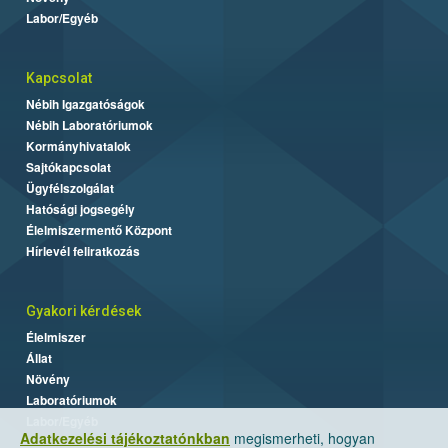
Labor/Egyéb
Kapcsolat
Nébih Igazgatóságok
Nébih Laboratóriumok
Kormányhivatalok
Sajtókapcsolat
Ügyfélszolgálat
Hatósági jogsegély
Élelmiszermentő Központ
Hírlevél feliratkozás
Gyakori kérdések
Élelmiszer
Állat
Növény
Laboratóriumok
Labor/Egyéb
Adatkezelési tájékoztatónkban
megismerheti, hogyan