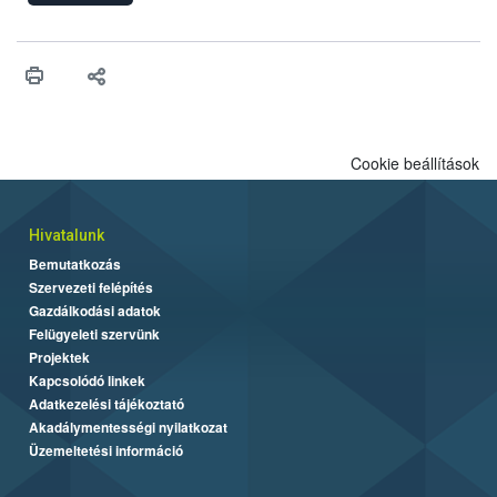
felhasználhatóak a szőlőben. A kiterjesztések célja, hogy a korai
érésű szőlőkben is legyen lehetőség a károsító elleni további
védekezésre. Az Oroganic készítmény kis kiszerelésben kiskerti
felhasználók számára is elérhető és ökológiai termesztésben is
engedélyezett.
Cookie beállítások
Hivatalunk
Bemutatkozás
Szervezeti felépítés
Gazdálkodási adatok
Felügyeleti szervünk
Projektek
Kapcsolódó linkek
Adatkezelési tájékoztató
Akadálymentességi nyilatkozat
Üzemeltetési információ