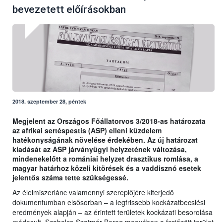
bevezetett előírásokban
2018. szeptember 28, péntek
Megjelent az Országos Főállatorvos 3/2018-as határozata
az afrikai sertéspestis (ASP) elleni küzdelem
hatékonyságának növelése érdekében. Az új határozat
kiadását az ASP járványügyi helyzetének változása,
mindenekelőtt a romániai helyzet drasztikus romlása, a
magyar határhoz közeli kitörések és a vaddisznó esetek
jelentős száma tette szükségessé.
Az élelmiszerlánc valamennyi szereplőjére kiterjedő
dokumentumban elsősorban – a legfrissebb kockázatbecslési
eredmények alapján – az érintett területek kockázati besorolása