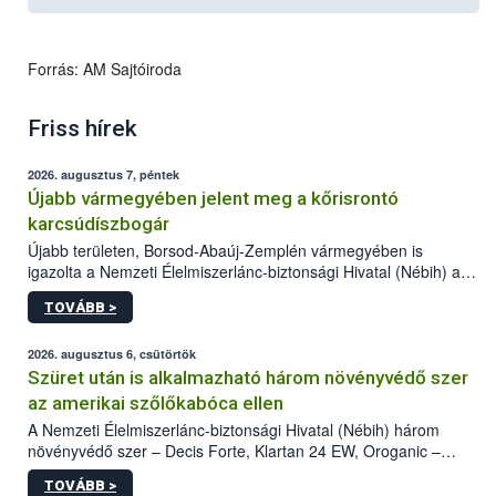
Forrás: AM Sajtóiroda
Friss hírek
2026. augusztus 7, péntek
Újabb vármegyében jelent meg a kőrisrontó
karcsúdíszbogár
Újabb területen, Borsod-Abaúj-Zemplén vármegyében is
igazolta a Nemzeti Élelmiszerlánc-biztonsági Hivatal (Nébih) a
kőrisrontó karcsúdíszbogár (Agrilus planipennis) jelenlétét. A
TOVÁBB >
kártevőt nem csak színcsapdában találták meg, de már fertőzött
fában is azonosították. A növényvédelmi szakemberek folytatják
az intenzív felderítést, emellett az intézkedéseket a szlovák
2026. augusztus 6, csütörtök
hatósággal is összehangolják a terjedés megállítása érdekében.
Szüret után is alkalmazható három növényvédő szer
az amerikai szőlőkabóca ellen
A Nemzeti Élelmiszerlánc-biztonsági Hivatal (Nébih) három
növényvédő szer – Decis Forte, Klartan 24 EW, Oroganic –
engedélyokiratát módosította, így azok a szüretet követően,
TOVÁBB >
egészen a vesszőérettség (BBCH 91) stádiumáig