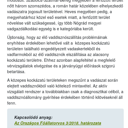
módosult. Szabolcs-Szatmár-Bereg megyében a fertőzött terület
nőtt három szomszédos, a román határ közelében elhelyezkedő
vadászatra jogosult területével. Heves megyében pedig, a
megyehatárhoz közel eső esetek miatt, a fertőzött terület
növelése vált szükségessé, így több Nógrád megyei
vadgazdálkodási egység is e kategóriába került.
Újdonság, hogy az élő vaddisznószállítás problémáinak
enyhítése érdekében lehetővé vált a közepes kockázatú
területen található engedélyezett vadaskertekből és
vadfarmokból az élő vaddisznók elszállítása az alacsony
kockázatú területre. Ehhez azonban alapfeltétel a megfelelő
vérvizsgálatok elvégzése és a járványügyi előírások szigorú
betartása.
A közepes kockázatú területeken megszűnt a vadászat során
elejtett vaddisznókból való kötelező mintavétel. Az aktív
vizsgálati rendszer a továbbiakban csak a diagnosztikai célból, a
vaddisznóállomány gyérítése érdekében történő kilövéseknél áll
fenn.
Kapcsolódó anyag:
Az Országos Főállatorvos 3/2018. határozata