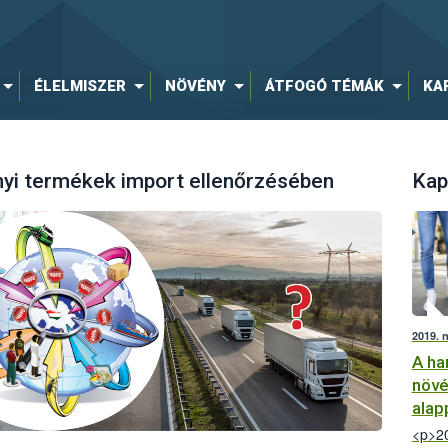
ÉLELMISZER
NÖVÉNY
ÁTFOGÓ TÉMÁK
KA
nyi termékek import ellenőrzésében
Kap
2019. 
A ha
növé
alap
<p>20