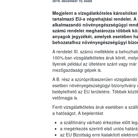
2019. december 10, kedd
Megjelent a vizsgálatköteles károsítókat
tartalmazó EU-s végrehajtási rendelet. 
alkalmazandó növényegészségügyi rends
számú rendelet meghatározza többek kö
anyagok jegyzékét, amelyek esetében ha
behozatalhoz növényegészségügyi bizo
A rendelet XI. számú melléklete a behozható
100%-ban vizsgálatköteles áruk körét, mely
Ilyenek például az ültetésre szánt vagy már 
mezőgazdasági gépek is.
A B. rész a szúrópróbaszerűen vizsgálandó
esetben növényegészségügyi bizonyítvány 
beléptethető az EU területére. Többek közöt
vetőmagja is.
Fenti vizsgálatköteles áruk esetében a száll
a hatóságot. A bejelentést
a szállítmány várható érkezése előtt l
a megérkezés szerinti első uniós határál
az EU Bizottság erre kialakított elektro