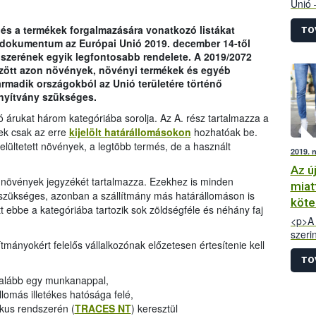
Unió 
növén
 és a termékek forgalmazására vonatkozó listákat
legfo
TO
A dokumentum az Európai Unió 2019. december 14-től
decem
zerének egyik legfontosabb rendelete. A 2019/2072
ellen
zött azon növények, növényi termékek és egyéb
rmadik országokból az Unió területére történő
nyítvány szükséges.
 árukat három kategóriába sorolja. Az A. rész tartalmazza a
ek csak az erre
kijelölt határállomásokon
hozhatóak be.
elültetett növények, a legtöbb termés, de a használt
2019. 
Az ú
 növények jegyzékét tartalmazza. Ezekhez is minden
miatt
szükséges, azonban a szállítmány más határállomáson is
köte
t ebbe a kategóriába tartozik sok zöldségféle és néhány faj
<p>A 
szeri
ítmányokért felelős vállalkozónak előzetesen értesítenie kell
idege
éppen
TO
2019.
egalább egy munkanappal,
szabá
lomás illetékes hatósága felé,
termé
nikus rendszerén (
TRACES NT
) keresztül
válla