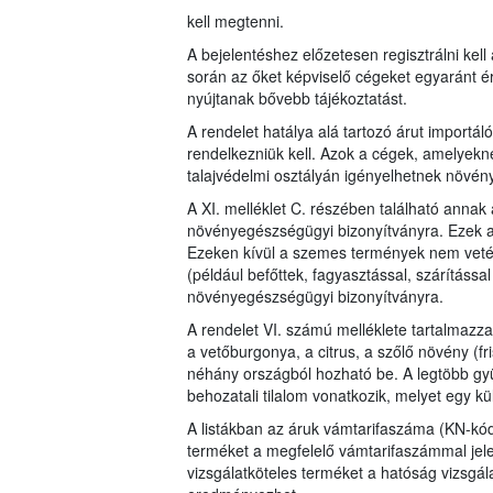
kell megtenni.
A bejelentéshez előzetesen regisztrálni kell
során az őket képviselő cégeket egyaránt éri
nyújtanak bővebb tájékoztatást.
A rendelet hatálya alá tartozó árut import
rendelkezniük kell. Azok a cégek, amelyekne
talajvédelmi osztályán igényelhetnek növén
A XI. melléklet C. részében található annak
növényegészségügyi bizonyítványra. Ezek az
Ezeken kívül a szemes termények nem vetés
(például befőttek, fagyasztással, szárításs
növényegészségügyi bizonyítványra.
A rendelet VI. számú melléklete tartalmazza a
a vetőburgonya, a citrus, a szőlő növény (fri
néhány országból hozható be. A legtöbb gy
behozatali tilalom vonatkozik, melyet egy k
A listákban az áruk vámtarifaszáma (KN-kód
terméket a megfelelő vámtarifaszámmal jel
vizsgálatköteles terméket a hatóság vizsgál