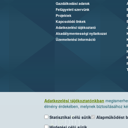
Gazdálkodási adatok
Felügyeleti szervünk
Projektek
Kapcsolódó linkek
Adatkezelési tájékoztató
Akadálymentességi nyilatkozat
Üzemeltetési információ
Adatkezelési tájékoztatónkban
megismerheti
élmény érdekében, melynek biztosításához kér
Statisztikai célú sütik
Alapműködést biz
Hirdetési célú sütik