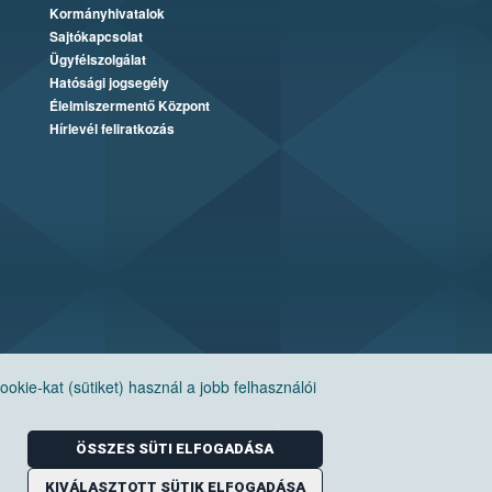
Kormányhivatalok
Sajtókapcsolat
Ügyfélszolgálat
Hatósági jogsegély
Élelmiszermentő Központ
Hírlevél feliratkozás
ie-kat (sütiket) használ a jobb felhasználói
ÖSSZES SÜTI ELFOGADÁSA
KIVÁLASZTOTT SÜTIK ELFOGADÁSA