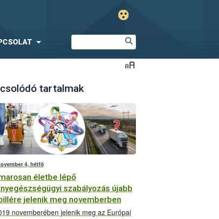
PCSOLAT
csolódó tartalmak
november 4, hétfő
marosan életbe lépő
nyegészségügyi szabályozás újabb
pillére jelenik meg novemberben
19 novemberében jelenik meg az Európai