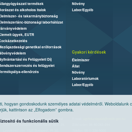
Állatgyógyászati termékek
Növény
Borászat és alkoholos italok
Labor/Egyéb
Élelmiszer- és takarmánybiztonság
Élelmiszerlánc-biztonsági laborhálózat
Járványvédelem
Kiemelt ügyek, EUTR
Kockázatkezelés
Mezőgazdasági genetikai erőforrások
Gyakori kérdések
Növényvédelem
Nyilvántartási és Felügyeleti Díj
Élelmiszer
Rendszerszervezés és felügyelet
Állat
Termékpálya-ellenőrzés
Növény
Laboratóriumok
Labor/Egyéb
, hogyan gondoskodunk személyes adatai védelméről. Weboldalunk cook
jük, kattintson az „Elfogadom” gombra.
Nemzeti Élelmiszerlánc-biztonsági Hivatal
E-mail:
ugyfelszolgalat@nebih.gov.hu
tosító és funkcionális sütik
Cím: 1024 Budapest, Keleti Károly utca. 24.
Zöld szám: 06-80/263-244
Levelezési cím: 1525 Budapest. Pf. 30.
Telefon: 06-1/ 336-9000