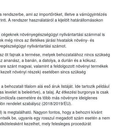
szere
nyilv
 a rendszerbe, ami az importőröket, illetve a vámügyintézés
kormá
nti. A rendszer használatáról a kijelölt határállomásokon
nyilv
áló cégeknek növényegészségügyi nyilvántartási számmal is
k még nincs az illetékes járási hivatalok növény- és
yegészségügyi nyilvántartási számot.
 az öt fajnak a termése, melyek behozatalához nincs szükség
 ananász, a banán, a datolya, a durián és a kókusz.
re szánt magvai, valamint a feldolgozott növényi termékek
al kezelt növényi részek) esetében sincs szükség
 behozatali tilalom alá eső áruk listáját. Ide tartozik például
ss levelet is beleértve), a talaj. Az étkezési burgonya is csak
ümölcsfa csemetére és több más növényre ideiglenes
ülön rendelet szabályoz (2018/2019/EU).
) is megtalálható. Nagyon fontos, hogy a behozni kívánt
entsék be, ugyanis egy rosszul megadott szám esetén a nem
atkötelesként kezelhet, mely felesleges procedúrát