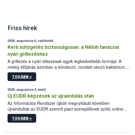
Friss hírek
2026. augusztus 6, csütörtök
Kerti sütögetés biztonságosan: a Nébih tanácsai
nyári grillezéshez
A grillezés a nyári étkezések egyik legkedveltebb formája. A
meleg időjárás azonban a kórokozó, romlást okozó baktériumok
gyorsabb szaporodásának is kedvez. A szabadtéri sütögetés
TOVÁBB >
ezért nem csupán a megfelelő sütési technikáról szól: legalább
ilyen fontos az alapanyagok biztonságos kezelése, az alapvető
higiéniai szabályok betartása, a megfelelő hőkezelés, valamint a
2026. augusztus 4, kedd
maradékok szakszerű tárolása. A Nemzeti Élelmiszerlánc-
Új EUDR képzések az újraindulás után
biztonsági Hivatal (Nébih) Oktatási Programja összegyűjtötte a
Az Információs Rendszer újbóli megnyitását követően
biztonságos grillezés legfontosabb tudnivalóit.
újraindultak az EUDR szerinti piaci szereplőknek szóló online
képzések.
TOVÁBB >