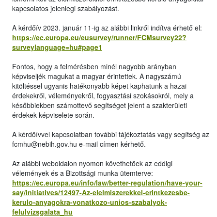
kapcsolatos jelenlegi szabályozást.
A kérdőív 2023. január 11-ig az alábbi linkről indítva érhető el:
https://ec.europa.eu/eusurvey/runner/FCMsurvey22?
surveylanguage=hu#page1
Fontos, hogy a felmérésben minél nagyobb arányban
képviseljék magukat a magyar érintettek. A nagyszámú
kitöltéssel ugyanis hatékonyabb képet kaphatunk a hazai
érdekekről, véleményekről, fogyasztási szokásokról, mely a
későbbiekben számottevő segítséget jelent a szakterületi
érdekek képviselete során.
A kérdőívvel kapcsolatban további tájékoztatás vagy segítség az
fcmhu@nebih.gov.hu e-mail címen kérhető.
Az alábbi weboldalon nyomon követhetőek az eddigi
vélemények és a Bizottsági munka ütemterve:
https://ec.europa.eu/info/law/better-regulation/have-your-
say/initiatives/12497-Az-elelmiszerekkel-erintkezesbe-
kerulo-anyagokra-vonatkozo-unios-szabalyok-
felulvizsgalata_hu