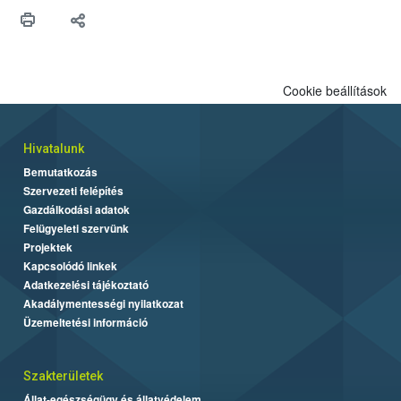
Cookie beállítások
Hivatalunk
Bemutatkozás
Szervezeti felépítés
Gazdálkodási adatok
Felügyeleti szervünk
Projektek
Kapcsolódó linkek
Adatkezelési tájékoztató
Akadálymentességi nyilatkozat
Üzemeltetési információ
Szakterületek
Állat-egészségügy és állatvédelem