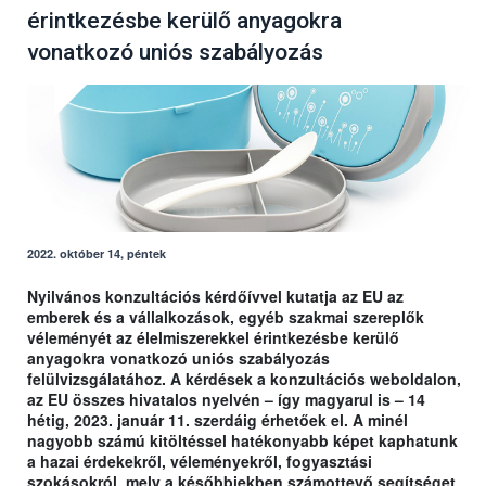
érintkezésbe kerülő anyagokra
vonatkozó uniós szabályozás
2022. október 14, péntek
Nyilvános konzultációs kérdőívvel kutatja az EU az
emberek és a vállalkozások, egyéb szakmai szereplők
véleményét az élelmiszerekkel érintkezésbe kerülő
anyagokra vonatkozó uniós szabályozás
felülvizsgálatához. A kérdések a konzultációs weboldalon,
az EU összes hivatalos nyelvén – így magyarul is – 14
hétig, 2023. január 11. szerdáig érhetőek el. A minél
nagyobb számú kitöltéssel hatékonyabb képet kaphatunk
a hazai érdekekről, véleményekről, fogyasztási
szokásokról, mely a későbbiekben számottevő segítséget