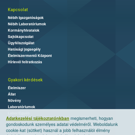
Kapcsolat
Nébih Igazgatóságok
Nébih Laboratóriumok
Kormányhivatalok
Sajtókapcsolat
Ügyfélszolgálat
Hatósági jogsegély
Élelmiszermentő Központ
Hírlevél feliratkozás
Gyakori kérdések
Élelmiszer
Állat
Növény
Laboratóriumok
Labor/Egyéb
Adatkezelési tájékoztatónkban
megismerheti, hogyan
gondoskodunk személyes adatai védelméről. Weboldalunk
cookie-kat (sütiket) használ a jobb felhasználói élmény