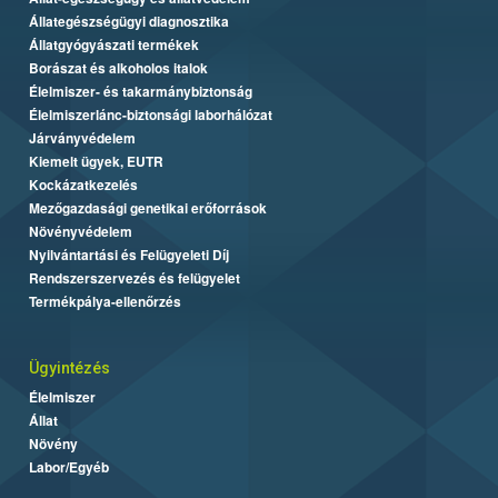
Állategészségügyi diagnosztika
Állatgyógyászati termékek
Borászat és alkoholos italok
Élelmiszer- és takarmánybiztonság
Élelmiszerlánc-biztonsági laborhálózat
Járványvédelem
Kiemelt ügyek, EUTR
Kockázatkezelés
Mezőgazdasági genetikai erőforrások
Növényvédelem
Nyilvántartási és Felügyeleti Díj
Rendszerszervezés és felügyelet
Termékpálya-ellenőrzés
Ügyintézés
Élelmiszer
Állat
Növény
Labor/Egyéb