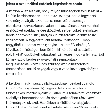
jelent a szakterületi érdekek képviselete során.
A kérdőív – az alapján, hogy milyen minőségben töltjük azt ki –
kétféle kérdéscsoportot tartalmaz. Az egyikben a fogyasztók
véleményét várják, akik napi szinten előre csomagolt
élelmiszert fogyasztanak, valamint használnak olyan konyhai
eszközöket (például evőeszközöket, serpenyőket, élelmiszer-
tároló edényeket, stb.) melyek élelmiszerekkel érintkezésbe
kerülhetnek. A fogyasztóként történő kitöltéshez – mely
nagyjából 10 percet vesz igénybe – a kérdőív elején „A
következő minőségemben töltöm ki” kérdésnél az „Uniós
polgárként” opciót kell választani. Lényeges, hogy a felhasználói
körnek szóló kérdések gyakorlati szempontúak,
megválaszolásukhoz nincs szükség az élelmiszerekkel
érintkezésbe kerülő anyagok vagy a vonatkozó jogszabályok
ismeretére.
A kérdőív másik típusa vállalkozásoknak (például gyártók,
importőrök, forgalmazók), fogyasztói szervezeteknek,
tudományos intézményeknek, valamint a témakörre vonatkozó
szabályok betartatásában és érvényesítésében részt vevő
intézményeknek szól. Esetükben a kitöltéshez alapjaiban
ismerni kell az élelmiszerekkel érintkezésbe kerülő anyagokkal