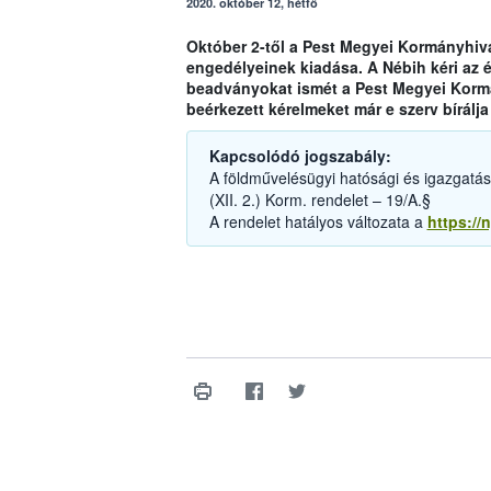
2020. október 12, hétfő
Október 2-től a Pest Megyei Kormányhiva
engedélyeinek kiadása. A Nébih kéri az é
beadványokat ismét a Pest Megyei Kormán
beérkezett kérelmeket már e szerv bírálja 
Kapcsolódó jogszabály:
A földművelésügyi hatósági és igazgatási 
(XII. 2.) Korm. rendelet – 19/A.§
A rendelet hatályos változata a
https://n