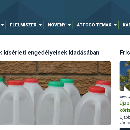
ÉLELMISZER
NÖVÉNY
ÁTFOGÓ TÉMÁK
KA
 kísérleti engedélyeinek kiadásában
Fris
2026. 
Újab
kőri
Újabb
várme
Élelm