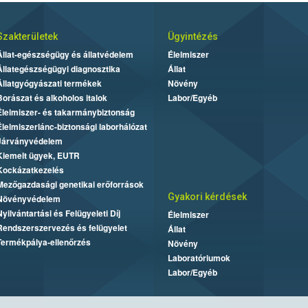
Szakterületek
Ügyintézés
Állat-egészségügy és állatvédelem
Élelmiszer
Állategészségügyi diagnosztika
Állat
Állatgyógyászati termékek
Növény
Borászat és alkoholos italok
Labor/Egyéb
Élelmiszer- és takarmánybiztonság
Élelmiszerlánc-biztonsági laborhálózat
Járványvédelem
Kiemelt ügyek, EUTR
Kockázatkezelés
Mezőgazdasági genetikai erőforrások
Gyakori kérdések
Növényvédelem
Nyilvántartási és Felügyeleti Díj
Élelmiszer
Rendszerszervezés és felügyelet
Állat
Termékpálya-ellenőrzés
Növény
Laboratóriumok
Labor/Egyéb