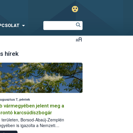
PCSOLAT
s hírek
augusztus 7, péntek
b vármegyében jelent meg a
srontó karcsúdíszbogár
 területen, Borsod-Abaúj-Zemplén
gyében is igazolta a Nemzeti
iszerlánc-biztonsági Hivatal (Nébih) a