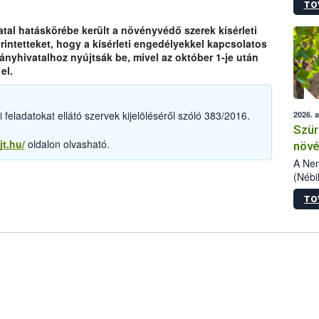
TO
kőris
jelen
tal hatáskörébe került a növényvédő szerek kísérleti
talál
rintetteket, hogy a kísérleti engedélyekkel kapcsolatos
azono
yhivatalhoz nyújtsák be, mivel az október 1-je után
folyta
el.
intéz
össze
érdek
feladatokat ellátó szervek kijelöléséről szóló 383/2016.
2026. 
Szür
jt.hu/
oldalon olvasható.
növé
szől
A Nem
(Nébi
Klart
TO
módos
egész
felha
célja
lehet
Az Or
felha
terme