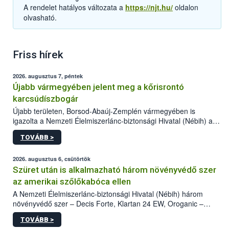
A rendelet hatályos változata a
https://njt.hu/
oldalon
olvasható.
Friss hírek
2026. augusztus 7, péntek
Újabb vármegyében jelent meg a kőrisrontó
karcsúdíszbogár
Újabb területen, Borsod-Abaúj-Zemplén vármegyében is
igazolta a Nemzeti Élelmiszerlánc-biztonsági Hivatal (Nébih) a
kőrisrontó karcsúdíszbogár (Agrilus planipennis) jelenlétét. A
TOVÁBB >
kártevőt nem csak színcsapdában találták meg, de már fertőzött
fában is azonosították. A növényvédelmi szakemberek folytatják
az intenzív felderítést, emellett az intézkedéseket a szlovák
2026. augusztus 6, csütörtök
hatósággal is összehangolják a terjedés megállítása érdekében.
Szüret után is alkalmazható három növényvédő szer
az amerikai szőlőkabóca ellen
A Nemzeti Élelmiszerlánc-biztonsági Hivatal (Nébih) három
növényvédő szer – Decis Forte, Klartan 24 EW, Oroganic –
engedélyokiratát módosította, így azok a szüretet követően,
TOVÁBB >
egészen a vesszőérettség (BBCH 91) stádiumáig