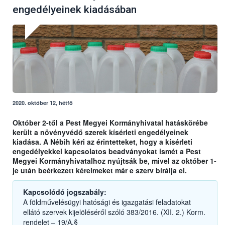
engedélyeinek kiadásában
2020. október 12, hétfő
Október 2-től a Pest Megyei Kormányhivatal hatáskörébe
került a növényvédő szerek kísérleti engedélyeinek
kiadása. A Nébih kéri az érintetteket, hogy a kísérleti
engedélyekkel kapcsolatos beadványokat ismét a Pest
Megyei Kormányhivatalhoz nyújtsák be, mivel az október 1-
je után beérkezett kérelmeket már e szerv bírálja el.
Kapcsolódó jogszabály:
A földművelésügyi hatósági és igazgatási feladatokat
ellátó szervek kijelöléséről szóló 383/2016. (XII. 2.) Korm.
rendelet – 19/A.§