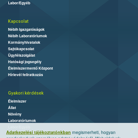
Labor/Egyéb
Kapcsolat
Nébih Igazgatóságok
Nébih Laboratóriumok
Kormányhivatalok
Sajtókapcsolat
Ügyfélszolgálat
Hatósági jogsegély
Élelmiszermentő Központ
Hírlevél feliratkozás
Gyakori kérdések
Élelmiszer
Állat
Növény
Laboratóriumok
Labor/Egyéb
Adatkezelési tájékoztatónkban
megismerheti, hogyan