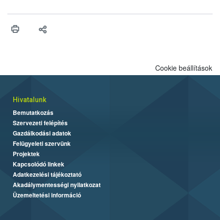
felhasználhatóak a szőlőben. A kiterjesztések célja, hogy a korai
érésű szőlőkben is legyen lehetőség a károsító elleni további
védekezésre. Az Oroganic készítmény kis kiszerelésben kiskerti
felhasználók számára is elérhető és ökológiai termesztésben is
engedélyezett.
Cookie beállítások
Hivatalunk
Bemutatkozás
Szervezeti felépítés
Gazdálkodási adatok
Felügyeleti szervünk
Projektek
Kapcsolódó linkek
Adatkezelési tájékoztató
Akadálymentességi nyilatkozat
Üzemeltetési információ