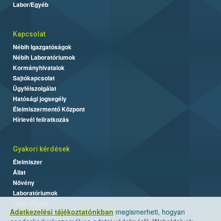
Labor/Egyéb
Kapcsolat
Nébih Igazgatóságok
Nébih Laboratóriumok
Kormányhivatalok
Sajtókapcsolat
Ügyfélszolgálat
Hatósági jogsegély
Élelmiszermentő Központ
Hírlevél feliratkozás
Gyakori kérdések
Élelmiszer
Állat
Növény
Laboratóriumok
Labor/Egyéb
Adatkezelési tájékoztatónkban
megismerheti, hogyan