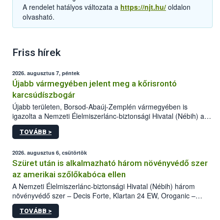
A rendelet hatályos változata a
https://njt.hu/
oldalon
olvasható.
Friss hírek
2026. augusztus 7, péntek
Újabb vármegyében jelent meg a kőrisrontó
karcsúdíszbogár
Újabb területen, Borsod-Abaúj-Zemplén vármegyében is
igazolta a Nemzeti Élelmiszerlánc-biztonsági Hivatal (Nébih) a
kőrisrontó karcsúdíszbogár (Agrilus planipennis) jelenlétét. A
TOVÁBB >
kártevőt nem csak színcsapdában találták meg, de már fertőzött
fában is azonosították. A növényvédelmi szakemberek folytatják
az intenzív felderítést, emellett az intézkedéseket a szlovák
2026. augusztus 6, csütörtök
hatósággal is összehangolják a terjedés megállítása érdekében.
Szüret után is alkalmazható három növényvédő szer
az amerikai szőlőkabóca ellen
A Nemzeti Élelmiszerlánc-biztonsági Hivatal (Nébih) három
növényvédő szer – Decis Forte, Klartan 24 EW, Oroganic –
engedélyokiratát módosította, így azok a szüretet követően,
TOVÁBB >
egészen a vesszőérettség (BBCH 91) stádiumáig