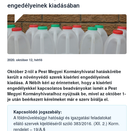
engedélyeinek kiadásában
2020. október 12, hétfő
Október 2-től a Pest Megyei Kormányhivatal hatáskörébe
került a növényvédő szerek kísérleti engedélyeinek
kiadása. A Nébih kéri az érintetteket, hogy a kísérleti
engedélyekkel kapcsolatos beadványokat ismét a Pest
Megyei Kormányhivatalhoz nyújtsák be, mivel az október 1-
je után beérkezett kérelmeket már e szerv bírálja el.
Kapcsolódó jogszabály:
A földművelésügyi hatósági és igazgatási feladatokat
ellátó szervek kijelöléséről szóló 383/2016. (XII. 2.) Korm.
rendelet – 19/A.§