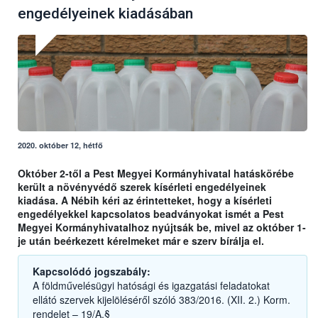
engedélyeinek kiadásában
2020. október 12, hétfő
Október 2-től a Pest Megyei Kormányhivatal hatáskörébe
került a növényvédő szerek kísérleti engedélyeinek
kiadása. A Nébih kéri az érintetteket, hogy a kísérleti
engedélyekkel kapcsolatos beadványokat ismét a Pest
Megyei Kormányhivatalhoz nyújtsák be, mivel az október 1-
je után beérkezett kérelmeket már e szerv bírálja el.
Kapcsolódó jogszabály:
A földművelésügyi hatósági és igazgatási feladatokat
ellátó szervek kijelöléséről szóló 383/2016. (XII. 2.) Korm.
rendelet – 19/A.§