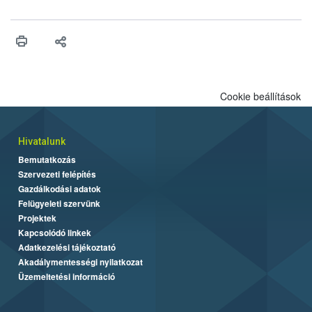
felhasználhatóak a szőlőben. A kiterjesztések célja, hogy a korai
érésű szőlőkben is legyen lehetőség a károsító elleni további
védekezésre. Az Oroganic készítmény kis kiszerelésben kiskerti
felhasználók számára is elérhető és ökológiai termesztésben is
engedélyezett.
Cookie beállítások
Hivatalunk
Bemutatkozás
Szervezeti felépítés
Gazdálkodási adatok
Felügyeleti szervünk
Projektek
Kapcsolódó linkek
Adatkezelési tájékoztató
Akadálymentességi nyilatkozat
Üzemeltetési információ