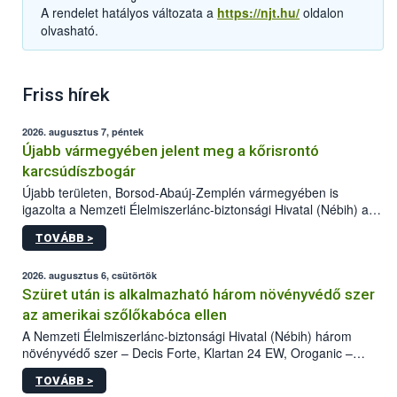
A rendelet hatályos változata a
https://njt.hu/
oldalon
olvasható.
Friss hírek
2026. augusztus 7, péntek
Újabb vármegyében jelent meg a kőrisrontó
karcsúdíszbogár
Újabb területen, Borsod-Abaúj-Zemplén vármegyében is
igazolta a Nemzeti Élelmiszerlánc-biztonsági Hivatal (Nébih) a
kőrisrontó karcsúdíszbogár (Agrilus planipennis) jelenlétét. A
TOVÁBB >
kártevőt nem csak színcsapdában találták meg, de már fertőzött
fában is azonosították. A növényvédelmi szakemberek folytatják
az intenzív felderítést, emellett az intézkedéseket a szlovák
2026. augusztus 6, csütörtök
hatósággal is összehangolják a terjedés megállítása érdekében.
Szüret után is alkalmazható három növényvédő szer
az amerikai szőlőkabóca ellen
A Nemzeti Élelmiszerlánc-biztonsági Hivatal (Nébih) három
növényvédő szer – Decis Forte, Klartan 24 EW, Oroganic –
engedélyokiratát módosította, így azok a szüretet követően,
TOVÁBB >
egészen a vesszőérettség (BBCH 91) stádiumáig