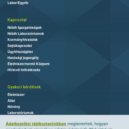
Labor/Egyéb
Kapcsolat
Nébih Igazgatóságok
Nébih Laboratóriumok
Kormányhivatalok
Sajtókapcsolat
Ügyfélszolgálat
Hatósági jogsegély
Élelmiszermentő Központ
Hírlevél feliratkozás
Gyakori kérdések
Élelmiszer
Állat
Növény
Laboratóriumok
Labor/Egyéb
Adatkezelési tájékoztatónkban
megismerheti, hogyan