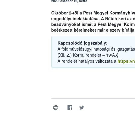
2020. október 12, hétfő
Október 2-től a Pest Megyei Kormányhiva
engedélyeinek kiadása. A Nébih kéri az é
beadványokat ismét a Pest Megyei Kormán
beérkezett kérelmeket már e szerv bírálja 
Kapcsolódó jogszabály:
A földművelésügyi hatósági és igazgatási 
(XII. 2.) Korm. rendelet – 19/A.§
A rendelet hatályos változata a
https://n