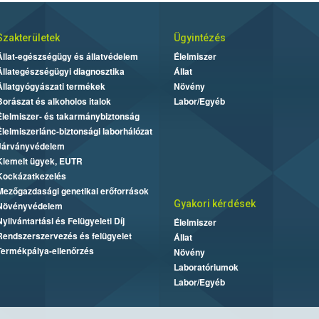
Szakterületek
Ügyintézés
Állat-egészségügy és állatvédelem
Élelmiszer
Állategészségügyi diagnosztika
Állat
Állatgyógyászati termékek
Növény
Borászat és alkoholos italok
Labor/Egyéb
Élelmiszer- és takarmánybiztonság
Élelmiszerlánc-biztonsági laborhálózat
Járványvédelem
Kiemelt ügyek, EUTR
Kockázatkezelés
Mezőgazdasági genetikai erőforrások
Gyakori kérdések
Növényvédelem
Nyilvántartási és Felügyeleti Díj
Élelmiszer
Rendszerszervezés és felügyelet
Állat
Termékpálya-ellenőrzés
Növény
Laboratóriumok
Labor/Egyéb