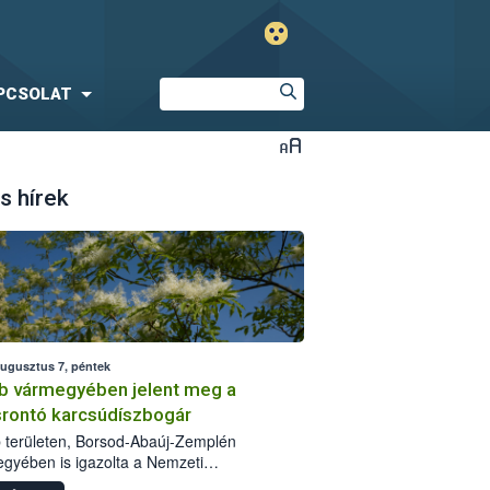
PCSOLAT
s hírek
augusztus 7, péntek
b vármegyében jelent meg a
srontó karcsúdíszbogár
 területen, Borsod-Abaúj-Zemplén
gyében is igazolta a Nemzeti
iszerlánc-biztonsági Hivatal (Nébih) a