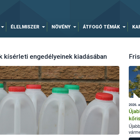
ÉLELMISZER
NÖVÉNY
ÁTFOGÓ TÉMÁK
KA
 kísérleti engedélyeinek kiadásában
Fris
2026. 
Újab
kőri
Újabb
várme
Élelm