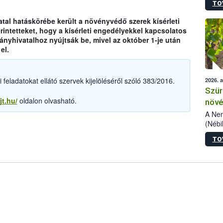
TO
kőris
jelen
tal hatáskörébe került a növényvédő szerek kísérleti
talál
rintetteket, hogy a kísérleti engedélyekkel kapcsolatos
azono
yhivatalhoz nyújtsák be, mivel az október 1-je után
folyta
el.
intéz
össze
érdek
feladatokat ellátó szervek kijelöléséről szóló 383/2016.
2026. 
Szür
jt.hu/
oldalon olvasható.
növé
szől
A Nem
(Nébi
Klart
TO
módos
egész
felha
célja
lehet
Az Or
felha
terme