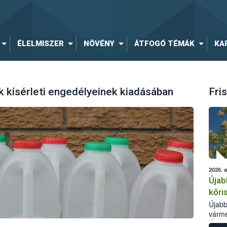
ÉLELMISZER
NÖVÉNY
ÁTFOGÓ TÉMÁK
KA
 kísérleti engedélyeinek kiadásában
Fris
2026. 
Újab
kőri
Újabb
várme
Élelm