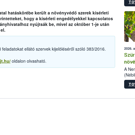
TO
kőris
jelen
tal hatáskörébe került a növényvédő szerek kísérleti
talál
rintetteket, hogy a kísérleti engedélyekkel kapcsolatos
azono
yhivatalhoz nyújtsák be, mivel az október 1-je után
folyta
el.
intéz
össze
érdek
feladatokat ellátó szervek kijelöléséről szóló 383/2016.
2026. 
Szür
jt.hu/
oldalon olvasható.
növé
szől
A Nem
(Nébi
Klart
TO
módos
egész
felha
célja
lehet
Az Or
felha
terme