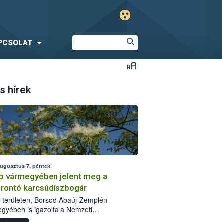
PCSOLAT
s hírek
augusztus 7, péntek
b vármegyében jelent meg a
srontó karcsúdíszbogár
 területen, Borsod-Abaúj-Zemplén
gyében is igazolta a Nemzeti
iszerlánc-biztonsági Hivatal (Nébih) a