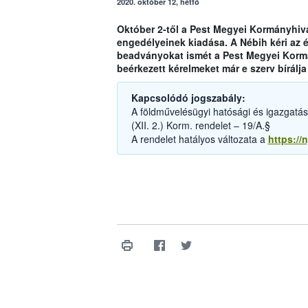
2020. október 12, hétfő
Október 2-től a Pest Megyei Kormányhiva
engedélyeinek kiadása. A Nébih kéri az é
beadványokat ismét a Pest Megyei Kormán
beérkezett kérelmeket már e szerv bírálja 
Kapcsolódó jogszabály:
A földművelésügyi hatósági és igazgatási 
(XII. 2.) Korm. rendelet – 19/A.§
A rendelet hatályos változata a
https://n