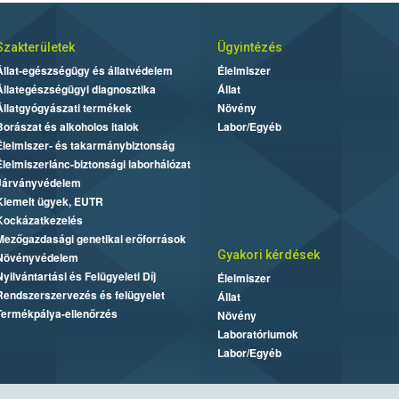
Szakterületek
Ügyintézés
Állat-egészségügy és állatvédelem
Élelmiszer
Állategészségügyi diagnosztika
Állat
Állatgyógyászati termékek
Növény
Borászat és alkoholos italok
Labor/Egyéb
Élelmiszer- és takarmánybiztonság
Élelmiszerlánc-biztonsági laborhálózat
Járványvédelem
Kiemelt ügyek, EUTR
Kockázatkezelés
Mezőgazdasági genetikai erőforrások
Gyakori kérdések
Növényvédelem
Nyilvántartási és Felügyeleti Díj
Élelmiszer
Rendszerszervezés és felügyelet
Állat
Termékpálya-ellenőrzés
Növény
Laboratóriumok
Labor/Egyéb