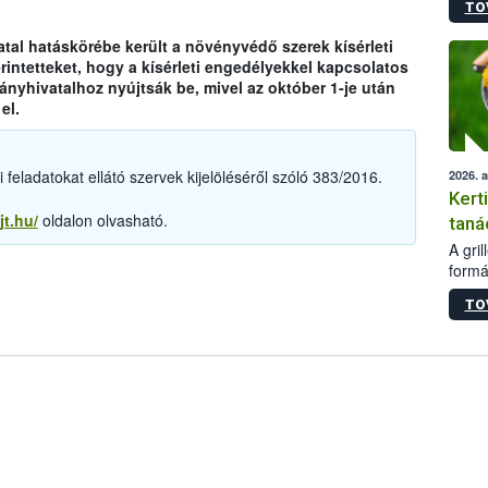
TO
módos
egész
tal hatáskörébe került a növényvédő szerek kísérleti
felha
rintetteket, hogy a kísérleti engedélyekkel kapcsolatos
célja
yhivatalhoz nyújtsák be, mivel az október 1-je után
lehet
el.
Az Or
felha
terme
feladatokat ellátó szervek kijelöléséről szóló 383/2016.
2026. 
Kert
jt.hu/
oldalon olvasható.
taná
A gri
formá
romlá
TO
szapo
sütög
techni
alapa
higié
hőkez
tárol
Hivat
a biz