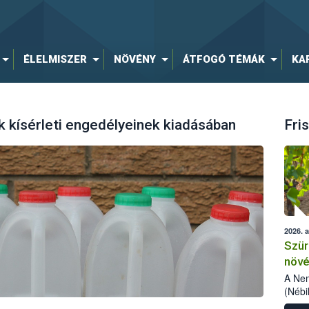
ÉLELMISZER
NÖVÉNY
ÁTFOGÓ TÉMÁK
KA
 kísérleti engedélyeinek kiadásában
Fris
2026. 
Szür
növé
szől
A Nem
(Nébi
Klart