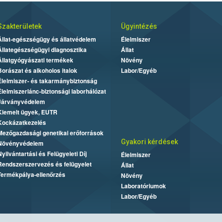
Szakterületek
Ügyintézés
Állat-egészségügy és állatvédelem
Élelmiszer
Állategészségügyi diagnosztika
Állat
Állatgyógyászati termékek
Növény
Borászat és alkoholos italok
Labor/Egyéb
Élelmiszer- és takarmánybiztonság
Élelmiszerlánc-biztonsági laborhálózat
Járványvédelem
Kiemelt ügyek, EUTR
Kockázatkezelés
Mezőgazdasági genetikai erőforrások
Gyakori kérdések
Növényvédelem
Nyilvántartási és Felügyeleti Díj
Élelmiszer
Rendszerszervezés és felügyelet
Állat
Termékpálya-ellenőrzés
Növény
Laboratóriumok
Labor/Egyéb