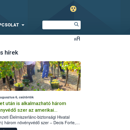
PCSOLAT
s hírek
augusztus 6, csütörtök
et után is alkalmazható három
nyvédő szer az amerikai
őkabóca ellen
zeti Élelmiszerlánc-biztonsági Hivatal
h) három növényvédő szer – Decis Forte,
an 24 EW, Oroganic – engedélyokiratát