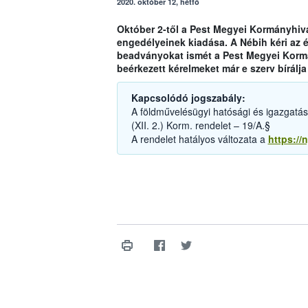
2020. október 12, hétfő
Október 2-től a Pest Megyei Kormányhiva
engedélyeinek kiadása. A Nébih kéri az é
beadványokat ismét a Pest Megyei Kormán
beérkezett kérelmeket már e szerv bírálja 
Kapcsolódó jogszabály:
A földművelésügyi hatósági és igazgatási 
(XII. 2.) Korm. rendelet – 19/A.§
A rendelet hatályos változata a
https://n