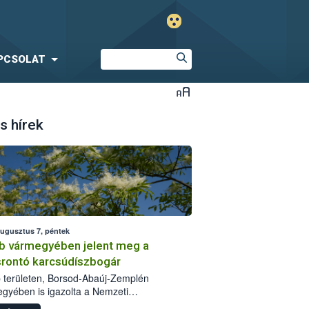
PCSOLAT
s hírek
augusztus 7, péntek
b vármegyében jelent meg a
srontó karcsúdíszbogár
 területen, Borsod-Abaúj-Zemplén
gyében is igazolta a Nemzeti
iszerlánc-biztonsági Hivatal (Nébih) a