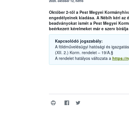
2020. október 12, hétfő
Október 2-től a Pest Megyei Kormányhiva
engedélyeinek kiadása. A Nébih kéri az é
beadványokat ismét a Pest Megyei Kormán
beérkezett kérelmeket már e szerv bírálja 
Kapcsolódó jogszabály:
A földművelésügyi hatósági és igazgatási 
(XII. 2.) Korm. rendelet – 19/A.§
A rendelet hatályos változata a
https://n