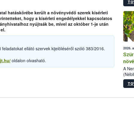
TO
kőris
jelen
tal hatáskörébe került a növényvédő szerek kísérleti
talál
rintetteket, hogy a kísérleti engedélyekkel kapcsolatos
azono
yhivatalhoz nyújtsák be, mivel az október 1-je után
folyta
el.
intéz
össze
érdek
feladatokat ellátó szervek kijelöléséről szóló 383/2016.
2026. 
Szür
jt.hu/
oldalon olvasható.
növé
szől
A Nem
(Nébi
Klart
TO
módos
egész
felha
célja
lehet
Az Or
felha
terme