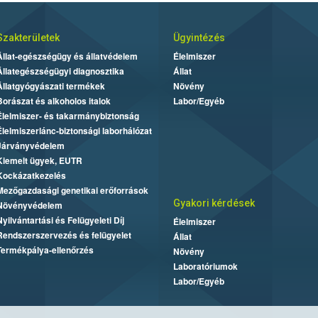
Szakterületek
Ügyintézés
Állat-egészségügy és állatvédelem
Élelmiszer
Állategészségügyi diagnosztika
Állat
Állatgyógyászati termékek
Növény
Borászat és alkoholos italok
Labor/Egyéb
Élelmiszer- és takarmánybiztonság
Élelmiszerlánc-biztonsági laborhálózat
Járványvédelem
Kiemelt ügyek, EUTR
Kockázatkezelés
Mezőgazdasági genetikai erőforrások
Gyakori kérdések
Növényvédelem
Nyilvántartási és Felügyeleti Díj
Élelmiszer
Rendszerszervezés és felügyelet
Állat
Termékpálya-ellenőrzés
Növény
Laboratóriumok
Labor/Egyéb