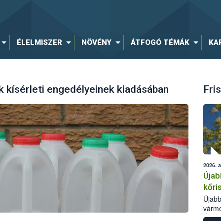
ÉLELMISZER
NÖVÉNY
ÁTFOGÓ TÉMÁK
KA
 kísérleti engedélyeinek kiadásában
Fris
2026. 
Újab
kőri
Újabb
várme
Élelm