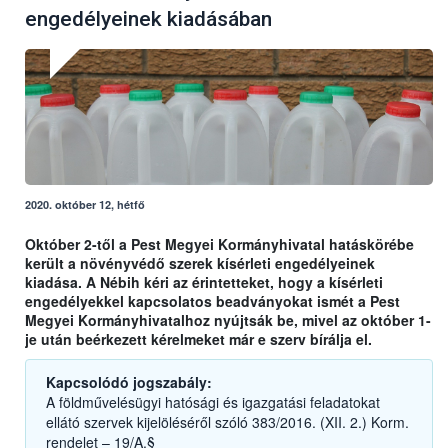
engedélyeinek kiadásában
2020. október 12, hétfő
Október 2-től a Pest Megyei Kormányhivatal hatáskörébe
került a növényvédő szerek kísérleti engedélyeinek
kiadása. A Nébih kéri az érintetteket, hogy a kísérleti
engedélyekkel kapcsolatos beadványokat ismét a Pest
Megyei Kormányhivatalhoz nyújtsák be, mivel az október 1-
je után beérkezett kérelmeket már e szerv bírálja el.
Kapcsolódó jogszabály:
A földművelésügyi hatósági és igazgatási feladatokat
ellátó szervek kijelöléséről szóló 383/2016. (XII. 2.) Korm.
rendelet – 19/A.§