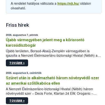
A rendelet hatályos változata a
https://njt.hu/
oldalon
olvasható.
Friss hírek
2026. augusztus 7, péntek
Újabb vármegyében jelent meg a kőrisrontó
karcsúdíszbogár
Újabb területen, Borsod-Abaúj-Zemplén vármegyében is
igazolta a Nemzeti Élelmiszerlánc-biztonsági Hivatal (Nébih) a
kőrisrontó karcsúdíszbogár (Agrilus planipennis) jelenlétét. A
TOVÁBB >
kártevőt nem csak színcsapdában találták meg, de már fertőzött
fában is azonosították. A növényvédelmi szakemberek folytatják
az intenzív felderítést, emellett az intézkedéseket a szlovák
2026. augusztus 6, csütörtök
hatósággal is összehangolják a terjedés megállítása érdekében.
Szüret után is alkalmazható három növényvédő szer
az amerikai szőlőkabóca ellen
A Nemzeti Élelmiszerlánc-biztonsági Hivatal (Nébih) három
növényvédő szer – Decis Forte, Klartan 24 EW, Oroganic –
engedélyokiratát módosította, így azok a szüretet követően,
TOVÁBB >
egészen a vesszőérettség (BBCH 91) stádiumáig