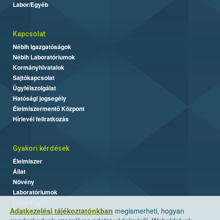
Labor/Egyéb
Kapcsolat
Nébih Igazgatóságok
Nébih Laboratóriumok
Kormányhivatalok
Sajtókapcsolat
Ügyfélszolgálat
Hatósági jogsegély
Élelmiszermentő Központ
Hírlevél feliratkozás
Gyakori kérdések
Élelmiszer
Állat
Növény
Laboratóriumok
Labor/Egyéb
Adatkezelési tájékoztatónkban
megismerheti, hogyan