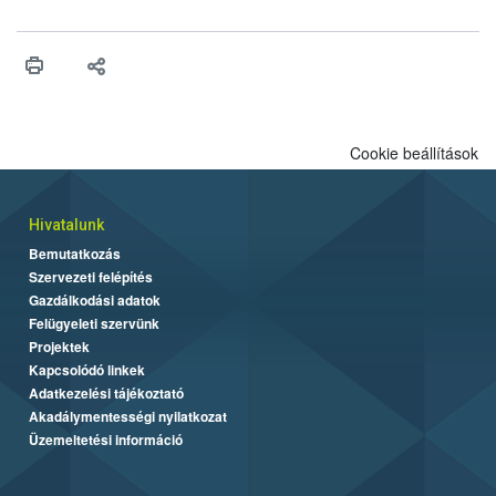
felhasználhatóak a szőlőben. A kiterjesztések célja, hogy a korai
érésű szőlőkben is legyen lehetőség a károsító elleni további
védekezésre. Az Oroganic készítmény kis kiszerelésben kiskerti
felhasználók számára is elérhető és ökológiai termesztésben is
engedélyezett.
Cookie beállítások
Hivatalunk
Bemutatkozás
Szervezeti felépítés
Gazdálkodási adatok
Felügyeleti szervünk
Projektek
Kapcsolódó linkek
Adatkezelési tájékoztató
Akadálymentességi nyilatkozat
Üzemeltetési információ