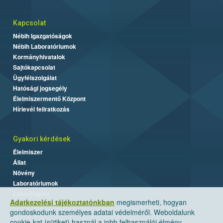
Kapcsolat
Nébih Igazgatóságok
Nébih Laboratóriumok
Kormányhivatalok
Sajtókapcsolat
Ügyfélszolgálat
Hatósági jogsegély
Élelmiszermentő Központ
Hírlevél feliratkozás
Gyakori kérdések
Élelmiszer
Állat
Növény
Laboratóriumok
Labor/Egyéb
Adatkezelési tájékoztatónkban
megismerheti, hogyan
gondoskodunk személyes adatai védelméről. Weboldalunk
cookie-kat (sütiket) használ a jobb felhasználói élmény