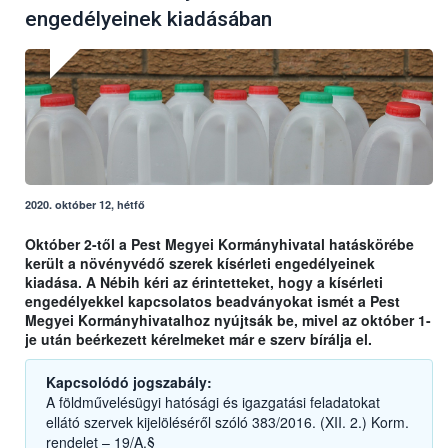
engedélyeinek kiadásában
2020. október 12, hétfő
Október 2-től a Pest Megyei Kormányhivatal hatáskörébe
került a növényvédő szerek kísérleti engedélyeinek
kiadása. A Nébih kéri az érintetteket, hogy a kísérleti
engedélyekkel kapcsolatos beadványokat ismét a Pest
Megyei Kormányhivatalhoz nyújtsák be, mivel az október 1-
je után beérkezett kérelmeket már e szerv bírálja el.
Kapcsolódó jogszabály:
A földművelésügyi hatósági és igazgatási feladatokat
ellátó szervek kijelöléséről szóló 383/2016. (XII. 2.) Korm.
rendelet – 19/A.§