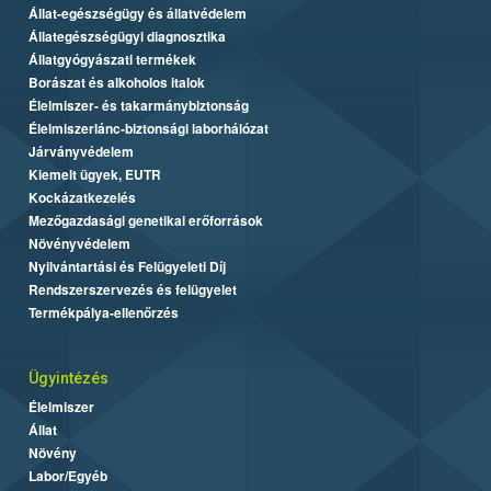
Állat-egészségügy és állatvédelem
Állategészségügyi diagnosztika
Állatgyógyászati termékek
Borászat és alkoholos italok
Élelmiszer- és takarmánybiztonság
Élelmiszerlánc-biztonsági laborhálózat
Járványvédelem
Kiemelt ügyek, EUTR
Kockázatkezelés
Mezőgazdasági genetikai erőforrások
Növényvédelem
Nyilvántartási és Felügyeleti Díj
Rendszerszervezés és felügyelet
Termékpálya-ellenőrzés
Ügyintézés
Élelmiszer
Állat
Növény
Labor/Egyéb