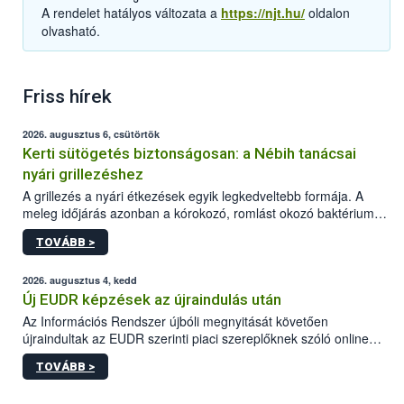
A rendelet hatályos változata a
https://njt.hu/
oldalon
olvasható.
Friss hírek
2026. augusztus 6, csütörtök
Kerti sütögetés biztonságosan: a Nébih tanácsai
nyári grillezéshez
A grillezés a nyári étkezések egyik legkedveltebb formája. A
meleg időjárás azonban a kórokozó, romlást okozó baktériumok
gyorsabb szaporodásának is kedvez. A szabadtéri sütögetés
TOVÁBB >
ezért nem csupán a megfelelő sütési technikáról szól: legalább
ilyen fontos az alapanyagok biztonságos kezelése, az alapvető
higiéniai szabályok betartása, a megfelelő hőkezelés, valamint a
2026. augusztus 4, kedd
maradékok szakszerű tárolása. A Nemzeti Élelmiszerlánc-
Új EUDR képzések az újraindulás után
biztonsági Hivatal (Nébih) Oktatási Programja összegyűjtötte a
Az Információs Rendszer újbóli megnyitását követően
biztonságos grillezés legfontosabb tudnivalóit.
újraindultak az EUDR szerinti piaci szereplőknek szóló online
képzések.
TOVÁBB >