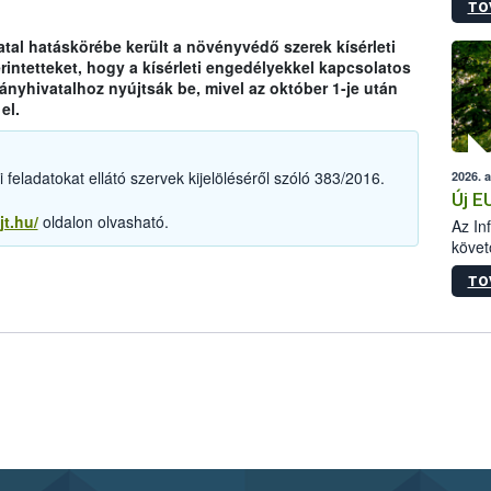
TO
szapo
sütög
tal hatáskörébe került a növényvédő szerek kísérleti
techni
rintetteket, hogy a kísérleti engedélyekkel kapcsolatos
alapa
yhivatalhoz nyújtsák be, mivel az október 1-je után
higié
el.
hőkez
tárol
Hivat
feladatokat ellátó szervek kijelöléséről szóló 383/2016.
2026. 
a biz
Új E
jt.hu/
oldalon olvasható.
Az In
követ
szere
TO