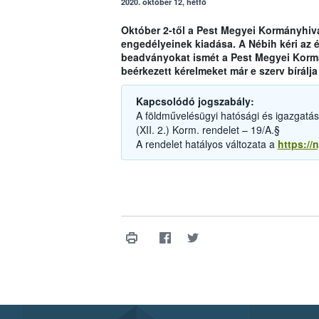
2020. október 12, hétfő
Október 2-től a Pest Megyei Kormányhiva
engedélyeinek kiadása. A Nébih kéri az é
beadványokat ismét a Pest Megyei Kormán
beérkezett kérelmeket már e szerv bírálja 
Kapcsolódó jogszabály:
A földművelésügyi hatósági és igazgatási 
(XII. 2.) Korm. rendelet – 19/A.§
A rendelet hatályos változata a
https://n