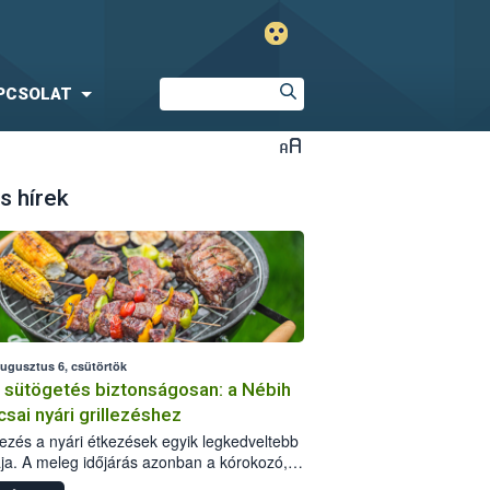
PCSOLAT
s hírek
augusztus 6, csütörtök
i sütögetés biztonságosan: a Nébih
csai nyári grillezéshez
llezés a nyári étkezések egyik legkedveltebb
ja. A meleg időjárás azonban a kórokozó,
st okozó baktériumok gyorsabb