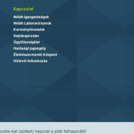
Kapcsolat
Nébih Igazgatóságok
Nébih Laboratóriumok
Kormányhivatalok
Sajtókapcsolat
Ügyfélszolgálat
Hatósági jogsegély
Élelmiszermentő Központ
Hírlevél feliratkozás
ie-kat (sütiket) használ a jobb felhasználói