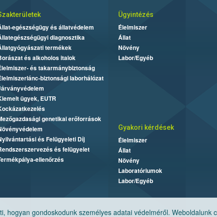
Szakterületek
Ügyintézés
Állat-egészségügy és állatvédelem
Élelmiszer
Állategészségügyi diagnosztika
Állat
Állatgyógyászati termékek
Növény
Borászat és alkoholos italok
Labor/Egyéb
Élelmiszer- és takarmánybiztonság
Élelmiszerlánc-biztonsági laborhálózat
Járványvédelem
Kiemelt ügyek, EUTR
Kockázatkezelés
Mezőgazdasági genetikai erőforrások
Gyakori kérdések
Növényvédelem
Nyilvántartási és Felügyeleti Díj
Élelmiszer
Rendszerszervezés és felügyelet
Állat
Termékpálya-ellenőrzés
Növény
Laboratóriumok
Labor/Egyéb
, hogyan gondoskodunk személyes adatai védelméről. Weboldalunk cook