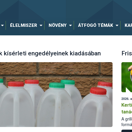
ÉLELMISZER
NÖVÉNY
ÁTFOGÓ TÉMÁK
KA
 kísérleti engedélyeinek kiadásában
Fris
2026. 
Kert
taná
A gri
formá
romlá