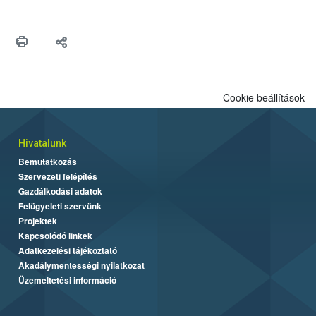
felhasználhatóak a szőlőben. A kiterjesztések célja, hogy a korai
érésű szőlőkben is legyen lehetőség a károsító elleni további
védekezésre. Az Oroganic készítmény kis kiszerelésben kiskerti
felhasználók számára is elérhető és ökológiai termesztésben is
engedélyezett.
Cookie beállítások
Hivatalunk
Bemutatkozás
Szervezeti felépítés
Gazdálkodási adatok
Felügyeleti szervünk
Projektek
Kapcsolódó linkek
Adatkezelési tájékoztató
Akadálymentességi nyilatkozat
Üzemeltetési információ