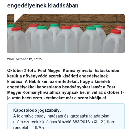
engedélyeinek kiadásában
2020. október 12, hétfő
Október 2-től a Pest Megyei Kormányhivatal hatáskörébe
került a növényvédő szerek kísérleti engedélyeinek
kiadása. A Nébih kéri az érintetteket, hogy a kísérleti
engedélyekkel kapcsolatos beadványokat ismét a Pest
Megyei Kormányhivatalhoz nyújtsák be, mivel az október 1-
je után beérkezett kérelmeket már e szerv bírálja el.
Kapcsolódó jogszabály:
A földművelésügyi hatósági és igazgatási feladatokat
ellátó szervek kijelöléséről szóló 383/2016. (XII. 2.) Korm.
rendelet – 19/A.§