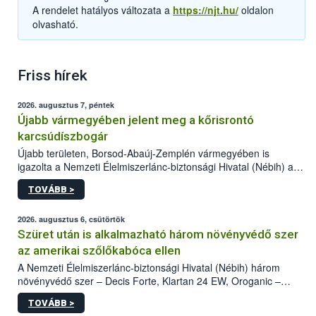
A rendelet hatályos változata a
https://njt.hu/
oldalon
olvasható.
Friss hírek
2026. augusztus 7, péntek
Újabb vármegyében jelent meg a kőrisrontó
karcsúdíszbogár
Újabb területen, Borsod-Abaúj-Zemplén vármegyében is
igazolta a Nemzeti Élelmiszerlánc-biztonsági Hivatal (Nébih) a
kőrisrontó karcsúdíszbogár (Agrilus planipennis) jelenlétét. A
TOVÁBB >
kártevőt nem csak színcsapdában találták meg, de már fertőzött
fában is azonosították. A növényvédelmi szakemberek folytatják
az intenzív felderítést, emellett az intézkedéseket a szlovák
2026. augusztus 6, csütörtök
hatósággal is összehangolják a terjedés megállítása érdekében.
Szüret után is alkalmazható három növényvédő szer
az amerikai szőlőkabóca ellen
A Nemzeti Élelmiszerlánc-biztonsági Hivatal (Nébih) három
növényvédő szer – Decis Forte, Klartan 24 EW, Oroganic –
engedélyokiratát módosította, így azok a szüretet követően,
TOVÁBB >
egészen a vesszőérettség (BBCH 91) stádiumáig