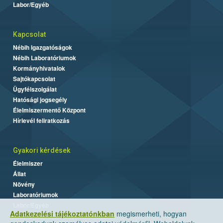
Labor/Egyéb
Kapcsolat
Nébih Igazgatóságok
Nébih Laboratóriumok
Kormányhivatalok
Sajtókapcsolat
Ügyfélszolgálat
Hatósági jogsegély
Élelmiszermentő Központ
Hírlevél feliratkozás
Gyakori kérdések
Élelmiszer
Állat
Növény
Laboratóriumok
Labor/Egyéb
Adatkezelési tájékoztatónkban
megismerheti, hogyan