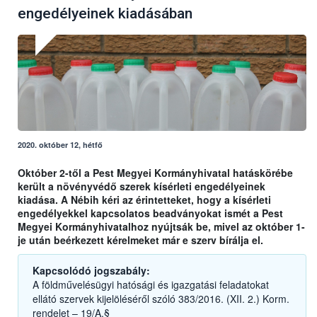
engedélyeinek kiadásában
2020. október 12, hétfő
Október 2-től a Pest Megyei Kormányhivatal hatáskörébe
került a növényvédő szerek kísérleti engedélyeinek
kiadása. A Nébih kéri az érintetteket, hogy a kísérleti
engedélyekkel kapcsolatos beadványokat ismét a Pest
Megyei Kormányhivatalhoz nyújtsák be, mivel az október 1-
je után beérkezett kérelmeket már e szerv bírálja el.
Kapcsolódó jogszabály:
A földművelésügyi hatósági és igazgatási feladatokat
ellátó szervek kijelöléséről szóló 383/2016. (XII. 2.) Korm.
rendelet – 19/A.§