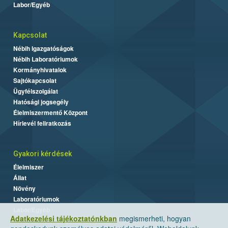
Labor/Egyéb
Kapcsolat
Nébih Igazgatóságok
Nébih Laboratóriumok
Kormányhivatalok
Sajtókapcsolat
Ügyfélszolgálat
Hatósági jogsegély
Élelmiszermentő Központ
Hírlevél feliratkozás
Gyakori kérdések
Élelmiszer
Állat
Növény
Laboratóriumok
Labor/Egyéb
Adatkezelési tájékoztatónkban
megismerheti, hogyan