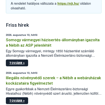
A rendelet hatályos változata a
https://njt.hu/
oldalon
olvasható.
Friss hírek
2026. augusztus 10, hétfő
Somogy vármegyei házisertés-állományban igazolta
a Nébih az ASP jelenlétét
Egy Somogy vármegyei, mintegy 1850 házisertést számláló
állományban igazolta a Nemzeti Élelmiszerlánc-biztonsági
Hivatal (Nébih) laboratóriuma az afrikai sertéspestis (ASP) vírus
TOVÁBB >
jelenlétét. Az országos főállatorvos azonnal elrendelte a
szükséges járványügyi intézkedéseket a betegség további
terjedésének megakadályozása érdekében. A sertéstartók
2026. augusztus 10, hétfő
számára kiemelten fontos a járványvédelmi előírások szigorú
Illegális növényvédő szerek – a Nébih a webáruházak
betartása.
kockázataira figyelmeztet
Egyre gyakoribbak a Nemzeti Élelmiszerlánc-biztonsági
Hivatalhoz (Nébih) növényvédő szert árusító, jellemzően külföldi
honlapok kapcsán érkező bejelentések. Emellett az ilyen
TOVÁBB >
termékeket kínáló kéretlen online reklámok mennyisége is