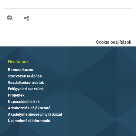
számottevően megnövekedett az elmúlt időszakban. A Nébih
összegyűjtötte az illegális növényvédő szerek kapcsán
előforduló árulkodó jeleket, valamint a webáruházakból való
vásárlás kockázatait.
Cookie beállítások
Hivatalunk
Bemutatkozás
Szervezeti felépítés
Gazdálkodási adatok
Felügyeleti szervünk
Projektek
Kapcsolódó linkek
Adatkezelési tájékoztató
Akadálymentességi nyilatkozat
Üzemeltetési információ