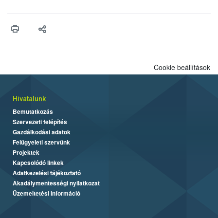
felhasználhatóak a szőlőben. A kiterjesztések célja, hogy a korai
érésű szőlőkben is legyen lehetőség a károsító elleni további
védekezésre. Az Oroganic készítmény kis kiszerelésben kiskerti
felhasználók számára is elérhető és ökológiai termesztésben is
engedélyezett.
Cookie beállítások
Hivatalunk
Bemutatkozás
Szervezeti felépítés
Gazdálkodási adatok
Felügyeleti szervünk
Projektek
Kapcsolódó linkek
Adatkezelési tájékoztató
Akadálymentességi nyilatkozat
Üzemeltetési információ