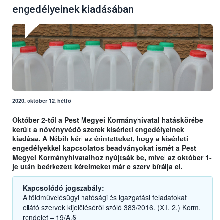
engedélyeinek kiadásában
2020. október 12, hétfő
Október 2-től a Pest Megyei Kormányhivatal hatáskörébe
került a növényvédő szerek kísérleti engedélyeinek
kiadása. A Nébih kéri az érintetteket, hogy a kísérleti
engedélyekkel kapcsolatos beadványokat ismét a Pest
Megyei Kormányhivatalhoz nyújtsák be, mivel az október 1-
je után beérkezett kérelmeket már e szerv bírálja el.
Kapcsolódó jogszabály:
A földművelésügyi hatósági és igazgatási feladatokat
ellátó szervek kijelöléséről szóló 383/2016. (XII. 2.) Korm.
rendelet – 19/A.§