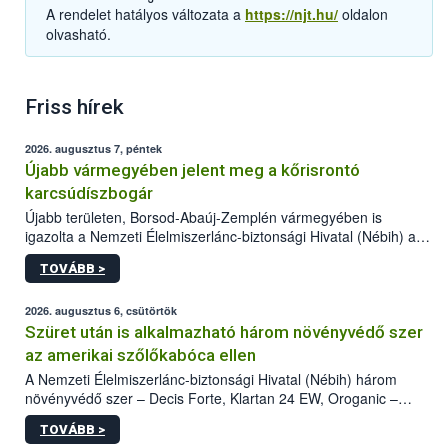
A rendelet hatályos változata a
https://njt.hu/
oldalon
olvasható.
Friss hírek
2026. augusztus 7, péntek
Újabb vármegyében jelent meg a kőrisrontó
karcsúdíszbogár
Újabb területen, Borsod-Abaúj-Zemplén vármegyében is
igazolta a Nemzeti Élelmiszerlánc-biztonsági Hivatal (Nébih) a
kőrisrontó karcsúdíszbogár (Agrilus planipennis) jelenlétét. A
TOVÁBB >
kártevőt nem csak színcsapdában találták meg, de már fertőzött
fában is azonosították. A növényvédelmi szakemberek folytatják
az intenzív felderítést, emellett az intézkedéseket a szlovák
2026. augusztus 6, csütörtök
hatósággal is összehangolják a terjedés megállítása érdekében.
Szüret után is alkalmazható három növényvédő szer
az amerikai szőlőkabóca ellen
A Nemzeti Élelmiszerlánc-biztonsági Hivatal (Nébih) három
növényvédő szer – Decis Forte, Klartan 24 EW, Oroganic –
engedélyokiratát módosította, így azok a szüretet követően,
TOVÁBB >
egészen a vesszőérettség (BBCH 91) stádiumáig