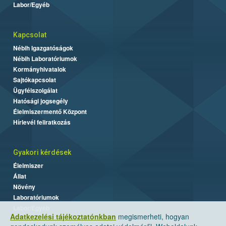
Labor/Egyéb
Kapcsolat
Nébih Igazgatóságok
Nébih Laboratóriumok
Kormányhivatalok
Sajtókapcsolat
Ügyfélszolgálat
Hatósági jogsegély
Élelmiszermentő Központ
Hírlevél feliratkozás
Gyakori kérdések
Élelmiszer
Állat
Növény
Laboratóriumok
Labor/Egyéb
Adatkezelési tájékoztatónkban
megismerheti, hogyan