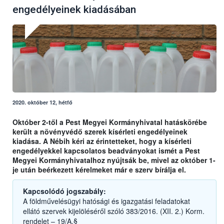
engedélyeinek kiadásában
2020. október 12, hétfő
Október 2-től a Pest Megyei Kormányhivatal hatáskörébe
került a növényvédő szerek kísérleti engedélyeinek
kiadása. A Nébih kéri az érintetteket, hogy a kísérleti
engedélyekkel kapcsolatos beadványokat ismét a Pest
Megyei Kormányhivatalhoz nyújtsák be, mivel az október 1-
je után beérkezett kérelmeket már e szerv bírálja el.
Kapcsolódó jogszabály:
A földművelésügyi hatósági és igazgatási feladatokat
ellátó szervek kijelöléséről szóló 383/2016. (XII. 2.) Korm.
rendelet – 19/A.§