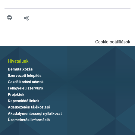
fában is azonosították. A növényvédelmi szakemberek folytatják
az intenzív felderítést, emellett az intézkedéseket a szlovák
hatósággal is összehangolják a terjedés megállítása érdekében.
Cookie beállítások
Hivatalunk
Bemutatkozás
Szervezeti felépítés
Gazdálkodási adatok
Felügyeleti szervünk
Projektek
Kapcsolódó linkek
Adatkezelési tájékoztató
Akadálymentességi nyilatkozat
Üzemeltetési információ