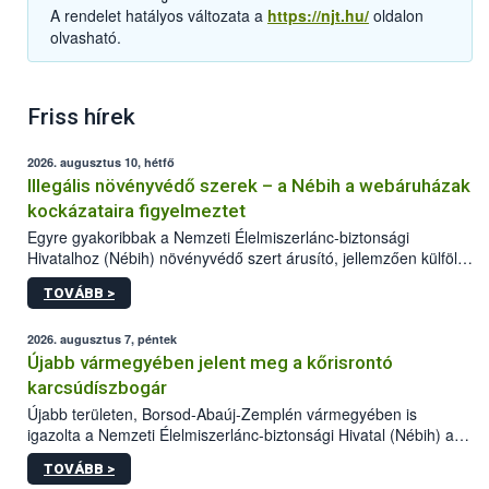
A rendelet hatályos változata a
https://njt.hu/
oldalon
olvasható.
Friss hírek
2026. augusztus 10, hétfő
Illegális növényvédő szerek – a Nébih a webáruházak
kockázataira figyelmeztet
Egyre gyakoribbak a Nemzeti Élelmiszerlánc-biztonsági
Hivatalhoz (Nébih) növényvédő szert árusító, jellemzően külföldi
honlapok kapcsán érkező bejelentések. Emellett az ilyen
TOVÁBB >
termékeket kínáló kéretlen online reklámok mennyisége is
számottevően megnövekedett az elmúlt időszakban. A Nébih
összegyűjtötte az illegális növényvédő szerek kapcsán
2026. augusztus 7, péntek
előforduló árulkodó jeleket, valamint a webáruházakból való
Újabb vármegyében jelent meg a kőrisrontó
vásárlás kockázatait.
karcsúdíszbogár
Újabb területen, Borsod-Abaúj-Zemplén vármegyében is
igazolta a Nemzeti Élelmiszerlánc-biztonsági Hivatal (Nébih) a
kőrisrontó karcsúdíszbogár (Agrilus planipennis) jelenlétét. A
TOVÁBB >
kártevőt nem csak színcsapdában találták meg, de már fertőzött