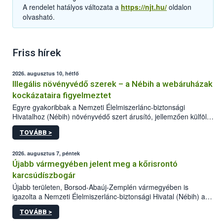
A rendelet hatályos változata a
https://njt.hu/
oldalon
olvasható.
Friss hírek
2026. augusztus 10, hétfő
Illegális növényvédő szerek – a Nébih a webáruházak
kockázataira figyelmeztet
Egyre gyakoribbak a Nemzeti Élelmiszerlánc-biztonsági
Hivatalhoz (Nébih) növényvédő szert árusító, jellemzően külföldi
honlapok kapcsán érkező bejelentések. Emellett az ilyen
TOVÁBB >
termékeket kínáló kéretlen online reklámok mennyisége is
számottevően megnövekedett az elmúlt időszakban. A Nébih
összegyűjtötte az illegális növényvédő szerek kapcsán
2026. augusztus 7, péntek
előforduló árulkodó jeleket, valamint a webáruházakból való
Újabb vármegyében jelent meg a kőrisrontó
vásárlás kockázatait.
karcsúdíszbogár
Újabb területen, Borsod-Abaúj-Zemplén vármegyében is
igazolta a Nemzeti Élelmiszerlánc-biztonsági Hivatal (Nébih) a
kőrisrontó karcsúdíszbogár (Agrilus planipennis) jelenlétét. A
TOVÁBB >
kártevőt nem csak színcsapdában találták meg, de már fertőzött