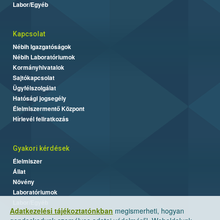
Labor/Egyéb
Kapcsolat
Nébih Igazgatóságok
Nébih Laboratóriumok
Kormányhivatalok
Sajtókapcsolat
Ügyfélszolgálat
Hatósági jogsegély
Élelmiszermentő Központ
Hírlevél feliratkozás
Gyakori kérdések
Élelmiszer
Állat
Növény
Laboratóriumok
Labor/Egyéb
Adatkezelési tájékoztatónkban
megismerheti, hogyan