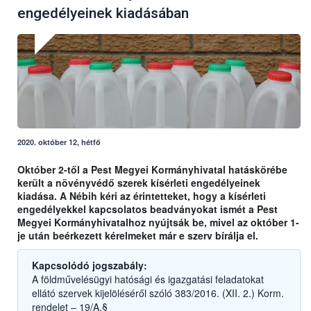
engedélyeinek kiadásában
2020. október 12, hétfő
Október 2-től a Pest Megyei Kormányhivatal hatáskörébe
került a növényvédő szerek kísérleti engedélyeinek
kiadása. A Nébih kéri az érintetteket, hogy a kísérleti
engedélyekkel kapcsolatos beadványokat ismét a Pest
Megyei Kormányhivatalhoz nyújtsák be, mivel az október 1-
je után beérkezett kérelmeket már e szerv bírálja el.
Kapcsolódó jogszabály:
A földművelésügyi hatósági és igazgatási feladatokat
ellátó szervek kijelöléséről szóló 383/2016. (XII. 2.) Korm.
rendelet – 19/A.§