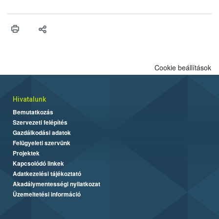
fában is azonosították. A növényvédelmi szakemberek folytatják
az intenzív felderítést, emellett az intézkedéseket a szlovák
hatósággal is összehangolják a terjedés megállítása érdekében.
Cookie beállítások
Hivatalunk
Bemutatkozás
Szervezeti felépítés
Gazdálkodási adatok
Felügyeleti szervünk
Projektek
Kapcsolódó linkek
Adatkezelési tájékoztató
Akadálymentességi nyilatkozat
Üzemeltetési információ