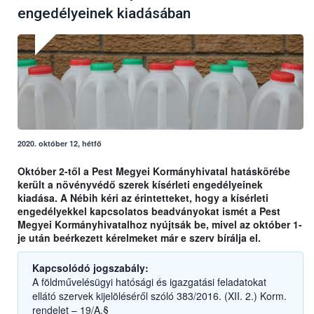
engedélyeinek kiadásában
2020. október 12, hétfő
Október 2-től a Pest Megyei Kormányhivatal hatáskörébe
került a növényvédő szerek kísérleti engedélyeinek
kiadása. A Nébih kéri az érintetteket, hogy a kísérleti
engedélyekkel kapcsolatos beadványokat ismét a Pest
Megyei Kormányhivatalhoz nyújtsák be, mivel az október 1-
je után beérkezett kérelmeket már e szerv bírálja el.
Kapcsolódó jogszabály:
A földművelésügyi hatósági és igazgatási feladatokat
ellátó szervek kijelöléséről szóló 383/2016. (XII. 2.) Korm.
rendelet – 19/A.§