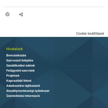
felhasználhatóak a szőlőben. A kiterjesztések célja, hogy a korai
érésű szőlőkben is legyen lehetőség a károsító elleni további
védekezésre. Az Oroganic készítmény kis kiszerelésben kiskerti
felhasználók számára is elérhető és ökológiai termesztésben is
engedélyezett.
Cookie beállítások
Hivatalunk
Bemutatkozás
Szervezeti felépítés
Gazdálkodási adatok
Felügyeleti szervünk
Projektek
Kapcsolódó linkek
Adatkezelési tájékoztató
Akadálymentességi nyilatkozat
Üzemeltetési információ