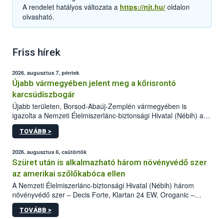
A rendelet hatályos változata a
https://njt.hu/
oldalon
olvasható.
Friss hírek
2026. augusztus 7, péntek
Újabb vármegyében jelent meg a kőrisrontó
karcsúdíszbogár
Újabb területen, Borsod-Abaúj-Zemplén vármegyében is
igazolta a Nemzeti Élelmiszerlánc-biztonsági Hivatal (Nébih) a
kőrisrontó karcsúdíszbogár (Agrilus planipennis) jelenlétét. A
TOVÁBB >
kártevőt nem csak színcsapdában találták meg, de már fertőzött
fában is azonosították. A növényvédelmi szakemberek folytatják
az intenzív felderítést, emellett az intézkedéseket a szlovák
2026. augusztus 6, csütörtök
hatósággal is összehangolják a terjedés megállítása érdekében.
Szüret után is alkalmazható három növényvédő szer
az amerikai szőlőkabóca ellen
A Nemzeti Élelmiszerlánc-biztonsági Hivatal (Nébih) három
növényvédő szer – Decis Forte, Klartan 24 EW, Oroganic –
engedélyokiratát módosította, így azok a szüretet követően,
TOVÁBB >
egészen a vesszőérettség (BBCH 91) stádiumáig