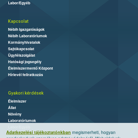
Labor/Egyéb
Kapcsolat
Nébih Igazgatóságok
Nébih Laboratóriumok
Kormányhivatalok
Sajtókapcsolat
Ügyfélszolgálat
Hatósági jogsegély
Élelmiszermentő Központ
Hírlevél feliratkozás
Gyakori kérdések
Élelmiszer
Állat
Növény
Laboratóriumok
Labor/Egyéb
Adatkezelési tájékoztatónkban
megismerheti, hogyan