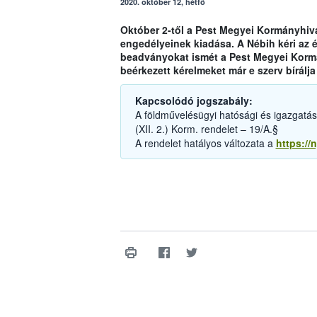
2020. október 12, hétfő
Október 2-től a Pest Megyei Kormányhiva
engedélyeinek kiadása. A Nébih kéri az é
beadványokat ismét a Pest Megyei Kormán
beérkezett kérelmeket már e szerv bírálja 
Kapcsolódó jogszabály:
A földművelésügyi hatósági és igazgatási 
(XII. 2.) Korm. rendelet – 19/A.§
A rendelet hatályos változata a
https://n