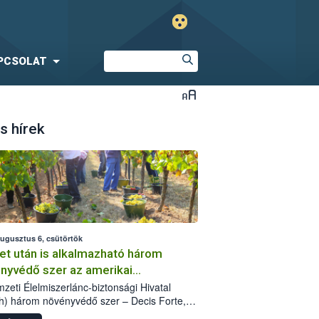
PCSOLAT
s hírek
augusztus 6, csütörtök
et után is alkalmazható három
nyvédő szer az amerikai
őkabóca ellen
zeti Élelmiszerlánc-biztonsági Hivatal
h) három növényvédő szer – Decis Forte,
an 24 EW, Oroganic – engedélyokiratát