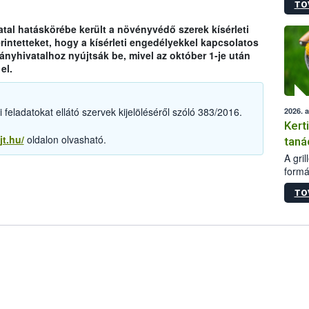
TO
módos
egész
tal hatáskörébe került a növényvédő szerek kísérleti
felha
rintetteket, hogy a kísérleti engedélyekkel kapcsolatos
célja
yhivatalhoz nyújtsák be, mivel az október 1-je után
lehet
el.
Az Or
felha
terme
feladatokat ellátó szervek kijelöléséről szóló 383/2016.
2026. 
Kert
jt.hu/
oldalon olvasható.
taná
A gri
formá
romlá
TO
szapo
sütög
techni
alapa
higié
hőkez
tárol
Hivat
a biz