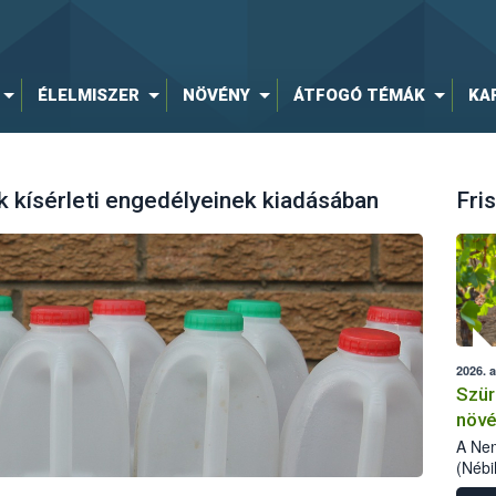
ÉLELMISZER
NÖVÉNY
ÁTFOGÓ TÉMÁK
KA
 kísérleti engedélyeinek kiadásában
Fris
2026. 
Szür
növé
szől
A Nem
(Nébi
Klart