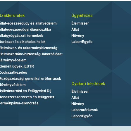
Szakterületek
Ügyintézés
Állat-egészségügy és állatvédelem
Élelmiszer
Állategészségügyi diagnosztika
Állat
Állatgyógyászati termékek
Növény
Borászat és alkoholos italok
Labor/Egyéb
Élelmiszer- és takarmánybiztonság
Élelmiszerlánc-biztonsági laborhálózat
Járványvédelem
Kiemelt ügyek, EUTR
Kockázatkezelés
Mezőgazdasági genetikai erőforrások
Gyakori kérdések
Növényvédelem
Nyilvántartási és Felügyeleti Díj
Élelmiszer
Rendszerszervezés és felügyelet
Állat
Termékpálya-ellenőrzés
Növény
Laboratóriumok
Labor/Egyéb